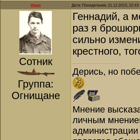
Имир
Дата: Понедельник, 21.12.2015, 22:4
Геннадий, а м
раз я брошюрк
сильно измени
крестного, тог
Сотник
Дерись, но поб
Группа:
Огнищане
Мнение высказа
личным мнением
администрации 