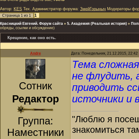
Автор:
KES
Тех. Администратор форума:
ЗмейГорыныч
Модераторы фо
1
Страница
1
из
1
Красницкий Евгений. Форум сайта
»
5. Академия (Реальная история)
»
Пол
обряды, ссылки и обсуждение)
Крещение, как оно есть.
Andre
Дата: Понедельник, 21.12.2015, 22:4
Тема сложная
не флудить, 
Сотник
приводить сс
Редактор
источники и 
"Люблю я посещ
Группа:
знакомиться та
Наместники