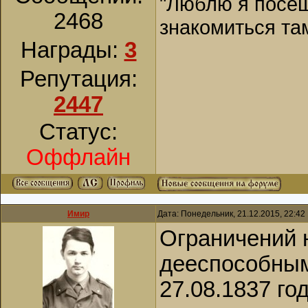
"Люблю я посещ
2468
знакомиться та
Награды:
3
Репутация:
2447
Статус:
Оффлайн
Имир
Дата: Понедельник, 21.12.2015, 22:4
Ограничений н
дееспособным
27.08.1837 г