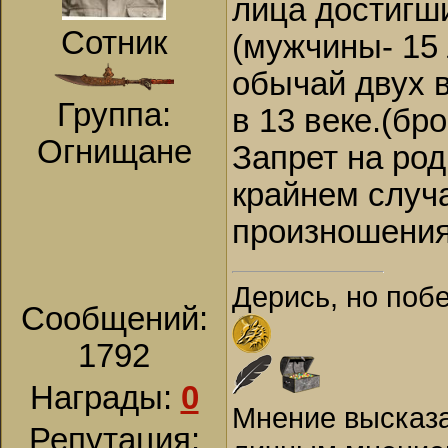
лица достигш
Сотник
(мужчины- 15 
обычай двух 
Группа:
в 13 веке.(бр
Огнищане
Запрет на ро
крайнем случ
произношения
Дерись, но поб
Сообщений:
1792
Награды:
0
Мнение высказа
Репутация: