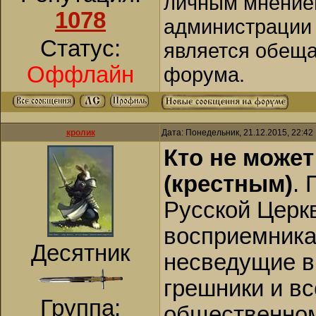
личным мнением
1078
администрации 
Статус:
является обеща
Оффлайн
форума.
кролик
Дата: Понедельник, 21.12.2015, 22:4
Кто не може
(крестным)
.
Русской Церкв
восприемника
Десятник
несведущие в 
грешники и вс
Группа:
общественном