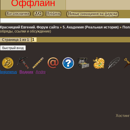
Оффлайн
Красницкий Евгений. Форум сайта
»
5. Академия (Реальная история)
»
Пол
обряды, ссылки и обсуждение)
1
Страница
1
из
1
legionerus
,
Водник
,
Andre
,
Хостинг