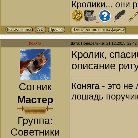
Кролики... они 
Коняга
Дата: Понедельник, 21.12.2015, 22:4
Кролик, спас
описание рит
Коняга - это не
Сотник
лошадь поручик
Мастер
Группа:
Советники