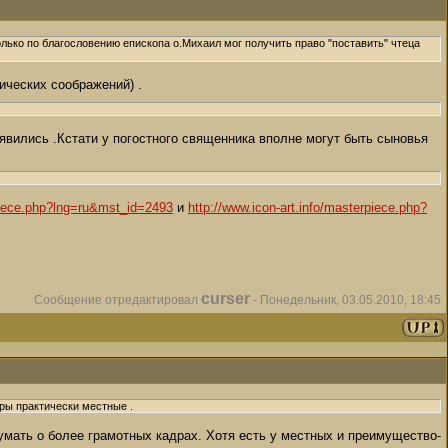
лько по благословению епископа о.Михаил мог получить право "поставить" чтеца
ических соображений) .
явились .Кстати у погостного священника вполне могут быть сыновья
rpiece.php?lng=ru&mst_id=2493
и
http://www.icon-art.info/masterpiece.php?
curser
Сообщение отредактировал
-
Понедельник, 03.05.2010, 18:45
дры практически местные .
думать о более грамотных кадрах. Хотя есть у местных и преимущество-