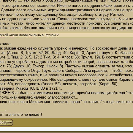
. погосты — это места сбора дани, установленные св. кнг. Ольгой. Пост
, и его центральное поселение. Именно погосты с древнейших времен ст
 Дольше всего архаичные черты административного и церковного центра 
иняться погостному священнику благодаря особому статусу Ратного.
ь не одна церковь или часовня. Священнослужители вынуждены были пе
ичных местах, либо жителям данной местности приходилось значительно
ойка храмов без поставления в них священников, поскольку кандидатов
дской жизни могли бы быть в Ратном ?
аила:
к обязан ежедневно служить утреню и вечерню. По воскресным дням и п
ю (Апост. 8; Трулл. 52, 80; Лаод. 49; Карф. 3; Архиер. поуч.). К обяз
е (1 Тим. 2: 3, 5, 17; 2 Тим. З: 4; Апост. 58; Трулл. 19). В соответств
ожан не употреблял на домашние потребности вещей, назначенных для б
т. 73; Двукр. 10; Григор. Нисск. 8). Пастырь обязан следить за тем, что
елаем, - изрекли Отцы Трулльского Собора в 75-м правиле, - чтобы при
естественнаго крика, и не вводили ничего несообразного и несвойствен
азирающиему сокровенное. Ибо священное слово поучало сынов Израиле
ст. 50), исповедовать (Апост. 52), венчать, погребать (Карф. 50).
введена Указом ТОЛЬКО в 1721 г..
ЛЖЕН был быть как минимум псаломщик, причём псаломщика/чтеца "став
ломщика) направо/налево благословляют...
нию епископа о.Михаил мог получить право "поставить" чтеца самостоя
т, кто ничего не делает!