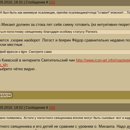
05.2010, 18:31 | Сообщение #
163
 был быть как минимум псаломщик, причём псаломщика/чтеца "ставил" епископ! ...То
о.Михаил должен за стока лет себе смену готовить (из интуитивно-теорит
ться погостному священнику благодаря особому статусу Ратного.
ется ,скорее наоборот .Погост и боярин Фёдор сравнительно недавно по
ески местные .
фий фресок к tigre. Смотрите сами
Киевской в интернете Святительский чин
http://www.icon-art.info/maste
p_id=
ыбрито чётко видно .
05.2010, 18:52 | Сообщение #
164
вно появились .Кстати у погостного священника вполне могут быть сыновья -вот и ка
стного священника и его детей не сравним с уровнем о. Михаила. Надо 