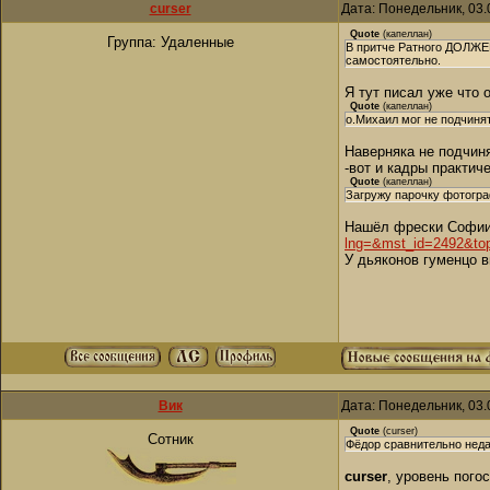
curser
Дата: Понедельник, 03.
Quote
(
капеллан
)
Группа: Удаленные
В притче Ратного ДОЛЖЕН
самостоятельно.
Я тут писал уже что 
Quote
(
капеллан
)
о.Михаил мог не подчиня
Наверняка не подчиня
-вот и кадры практич
Quote
(
капеллан
)
Загружу парочку фотогра
Нашёл фрески Софии 
lng=&mst_id=2492&to
У дьяконов гуменцо в
Вик
Дата: Понедельник, 03.
Quote
(
curser
)
Сотник
Фёдор сравнительно неда
curser
, уровень пого