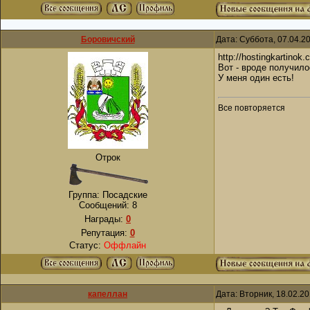
Боровичский
Дата: Суббота, 07.04.2
http://hostingkartin
Вот - вроде получило
У меня один есть!
Все повторяется
Отрок
Группа: Посадские
Сообщений:
8
Награды:
0
Репутация:
0
Статус:
Оффлайн
капеллан
Дата: Вторник, 18.02.2