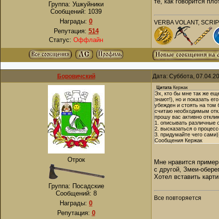
те, как говорится пло
Группа: Ушкуйники
Сообщений:
1039
Награды:
0
VERBA VOLANT, SCRI
Репутация:
514
Статус:
Оффлайн
Боровичский
Дата: Суббота, 07.04.2
Цитата
Кержак
Эх, кто бы мне так же ещ
знают!), но и показать е
убежден и стоять на том
считаю необходимым откл
прошу вас активно откли
1. описывать различные о
2. высказаться о процесс
3. придумайте чего сами)
Cообщения Кержак
Отрок
Мне нравится пример
с другой, Змеи-обере
Хотел вставить картин
Группа: Посадские
Сообщений:
8
Все повторяется
Награды:
0
Репутация:
0