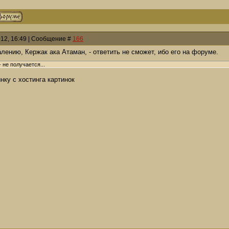
012, 16:49 | Сообщение #
166
алению, Кержак ака Атаман, - ответить не сможет, ибо его на форуме.
 не получается...
нку с хостинга картинок