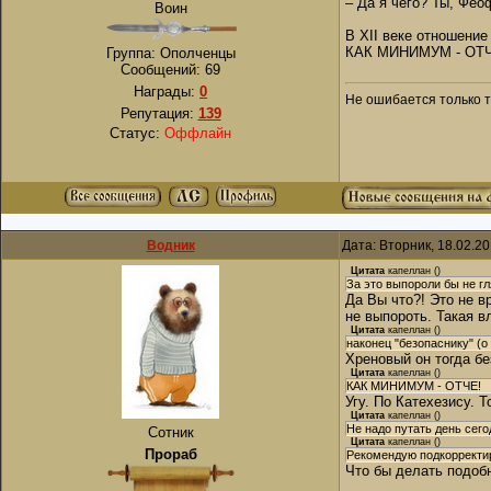
– Да я чего? Ты, Фео
Воин
В XII веке отношение
КАК МИНИМУМ - ОТЧЕ!
Группа: Ополченцы
Сообщений:
69
Награды:
0
Не ошибается только то
Репутация:
139
Статус:
Оффлайн
Водник
Дата: Вторник, 18.02.2
Цитата
капеллан
(
)
За это выпороли бы не г
Да Вы что?! Это не в
не выпороть. Такая в
Цитата
капеллан
(
)
наконец "безопаснику" (о
Хреновый он тогда бе
Цитата
капеллан
(
)
КАК МИНИМУМ - ОТЧЕ!
Угу. По Катехезису. 
Цитата
капеллан
(
)
Не надо путать день сег
Сотник
Цитата
капеллан
(
)
Прораб
Рекомендую подкорректи
Что бы делать подоб