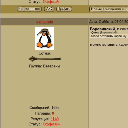
Статус:
Оффлайн
pythonwin
Дата: Суббота, 07.04.2
Боровичский
, к сож
Quote
(
Боровичский
)
Хотел вставить картинку -
можно вставить карти
Сотник
Группа: Ветераны
Сообщений:
1625
Награды:
0
Репутация:
1140
Статус:
Оффлайн