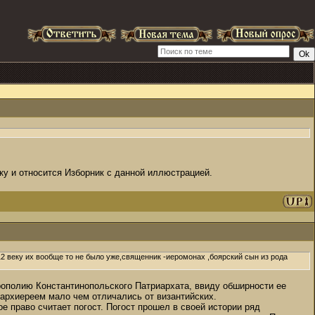
еку и относится Изборник с данной иллюстрацией.
12 веку их вообще то не было уже,священник -иеромонах ,боярский сын из рода
рополию Константинопольского Патриархата, ввиду обширности ее
 архиереем мало чем отличались от византийских.
ое право считает погост. Погост прошел в своей истории ряд