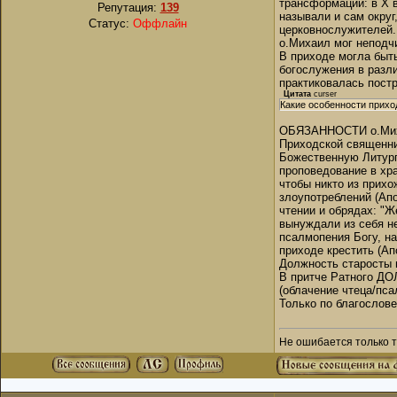
трансформаций: в X в
Репутация:
139
называли и сам округ
Статус:
Оффлайн
церковнослужителей.
о.Михаил мог неподч
В приходе могла быт
богослужения в разл
практиковалась постр
Цитата
curser
Какие особенности прихо
ОБЯЗАННОСТИ о.Мих
Приходской священни
Божественную Литурги
проповедование в храм
чтобы никто из прих
злоупотреблений (Апос
чтении и обрядах: "Ж
вынуждали из себя не
псалмопения Богу, н
приходе крестить (Апо
Должность старосты 
В притче Ратного ДО
(облачение чтеца/пса
Только по благослове
Не ошибается только то