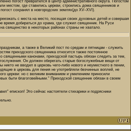
епенно погост превратился в центр административного округа. Погостом
али местом, где ставились церкви, строились дома священников и
погост сохранял в новгородских землях(до XV–XVI).
реезжать с места на место, посещая своих духовных детей и совершая
е время добираться до храма, где служил священник. На Руси
 на священство в некоторых районах страны не хватало.
раздникам, а также в Великий пост по средам и пятницам - служить
анностям приходского священника относится также постоянное
ии со священными канонами, приходской пастырь обязан следить за тем,
огослужения. Он должен оберегать старые богослужебные вещи от
бы никто не вводил в церковь чего-либо нового и неуместного в пении,
ходящие в церковь для пения не употребляли безчинных воплей, не
ного церкви: но с великим вниманием и умилением приносили
вых быти благоговейными." Приходской священник обязан в своем
ил" епископ! Это сейчас настоятели стихарики и подрясники
тельно.