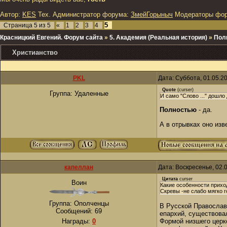
Автор:
KES
Тех. Администратор форума:
ЗмейГорыныч
Модераторы фо
5
Страница
5
из
5
«
1
2
3
4
Красницкий Евгений. Форум сайта
»
5. Академия (Реальная история)
»
Пол
Христианство
PKL
Дата: Суббота, 01.05.2
Quote
(
curser
)
Группа: Удаленные
И само "Слово ..." дошло
Полностью
- да.
А в отрывках оно изв
капеллан
Дата: Воскресенье, 02.
Цитата
curser
Воин
Какие особенности приход
Скревы -не слабо мягко г
Группа: Ополченцы
В Русской Православ
Сообщений:
69
епархий, существова
Награды:
0
Формой низшего церко