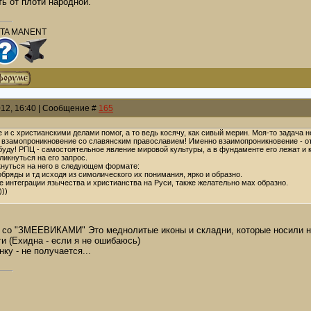
ть от плоти народной.
PTA MANENT
012, 16:40 | Сообщение #
165
е и с христианскими делами помог, а то ведь косячу, как сивый мерин. Моя-то задача н
го взамопроникновение со славянским православием! Именно взаимопроникновение - от
 буду! РПЦ - самостоятельное явление мировой культуры, а в фундаменте его лежат и 
икнуться на его запрос.
кнуться на него в следующем формате:
бряды и тд исходя из симолического их понимания, ярко и образно.
е интеграции язычества и христианства на Руси, также желательно мах образно.
)))
 со "ЗМЕЕВИКАМИ" Это меднолитые иконы и складни, которые носили на 
ги (Ехидна - если я не ошибаюсь)
ку - не получается...