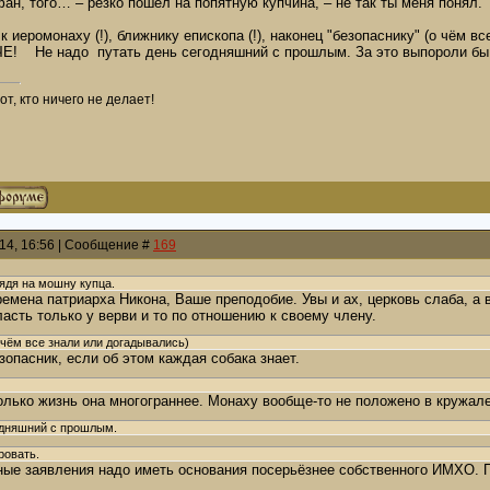
фан, того… – резко пошел на попятную купчина, – не так ты меня понял.
 к иеромонаху (!), ближнику епископа (!), наконец "безопаснику" (о чём 
 Не надо путать день сегодняшний с прошлым. За это выпороли бы н
т, кто ничего не делает!
014, 16:56 | Сообщение #
169
лядя на мошну купца.
ремена патриарха Никона, Ваше преподобие. Увы и ах, церковь слаба, а
ласть только у верви и то по отношению к своему члену.
 чём все знали или догадывались)
зопасник, если об этом каждая собака знает.
Только жизнь она многограннее. Монаху вообще-то не положено в кружале
одняшний с прошлым.
ровать.
ные заявления надо иметь основания посерьёзнее собственного ИМХО. П