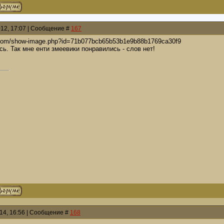
012, 17:07 | Сообщение #
167
ok.com/show-image.php?id=71b077bcb65b53b1e9b88b1769ca30f9
сь. Так мне енти змеевики понравились - слов нет!
014, 16:56 | Сообщение #
168