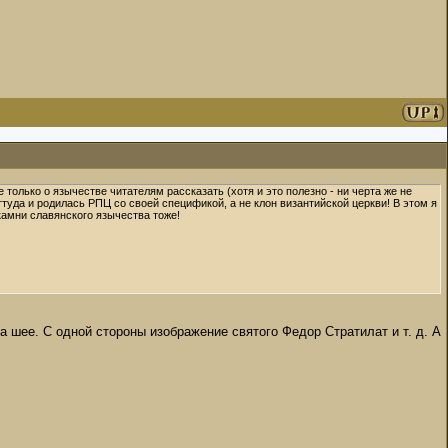
е только о язычестве читателям рассказать (хотя и это полезно - ни черта же не
туда и родилась РПЦ со своей спецификой, а не клон византийской церкви! В этом я
камни славянского язычества тоже!
шее. С одной стороны изображение святого Федор Стратилат и т. д. А