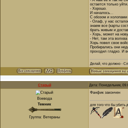
остается только уйти
- Хорошо.
И началось...
С обозом и холопами
- Олаф, у нас остало
знаем все (карты со
брать живым и достав
- Хорь, может на нов
- Нет, там эта волхв
Хорь повел свое вой
Пробирались они нед
проходил гладко. И в
Делай, что должно - Сл
Старый
Дата: Понедельник, 09.
Фанфик закончен
Воевода
Темник
для того что бы убить 
Группа: Ветераны