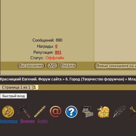
Сообщений:
890
Награды:
0
Репутация:
801
Статус:
Оффлайн
Красницкий Евгений. Форум сайта
»
6. Город (Творчество форумчан)
»
Мла
1
Страница
1
из
1
legionerus
,
Водник
,
Andre
,