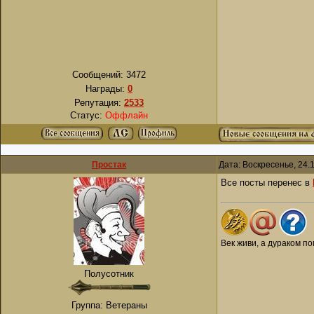
Сообщений:
3472
Награды:
0
Репутация:
2533
Статус:
Оффлайн
Простак
Дата: Воскресенье, 24.
Все посты перенес в
Век живи, а дураком по
Полусотник
Группа: Ветераны