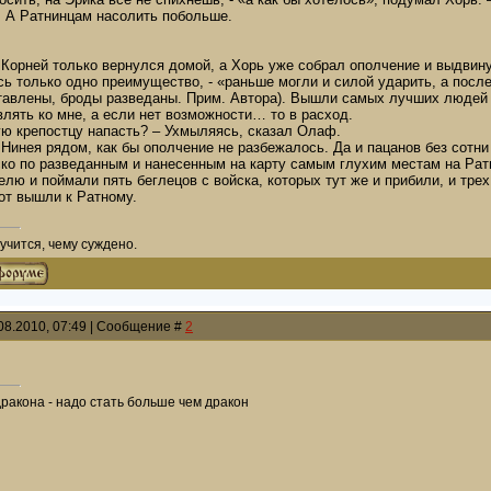
. А Ратнинцам насолить побольше.
 Корней только вернулся домой, а Хорь уже собрал ополчение и выдвину
сь только одно преимущество, - «раньше могли и силой ударить, а посл
ставлены, броды разведаны. Прим. Автора). Вышли самых лучших людей в
лять ко мне, а если нет возможности… то в расход.
ую крепостцу напасть? – Ухмыляясь, сказал Олаф.
а Нинея рядом, как бы ополчение не разбежалось. Да и пацанов без сотн
ско по разведанным и нанесенным на карту самым глухим местам на Рат
елю и поймали пять беглецов с войска, которых тут же и прибили, и тр
от вышли к Ратному.
учится, чему суждено.
08.2010, 07:49 | Сообщение #
2
дракона - надо стать больше чем дракон