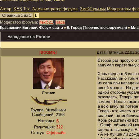
Автор:
KES
Тех. Администратор форума:
ЗмейГорыныч
Модераторы фо
1
Страница
1
из
1
Модератор форума:
,
nekto21
Rada
Красницкий Евгений. Форум сайта
»
6. Город (Творчество форумчан)
»
Мла
Нападение на Ратное
[BOOM]er
Дата: Пятница, 22.01.2
Второй раз пробую эт
задумал карательную
Хорь сидел в большо
Рассказал он о том ч
из села при нападени
своей мощью. Но даж
одной стороны убрали
Сотник
оказалась. Теперь п
земель. После такого
а всю вину по потере
Группа: Ушкуйники
Теперь что имеем в с
Сообщений:
2168
селений, по мобилиза
Хорь решительно вст
Награды:
6
- Олаф, объявляй мо
Репутация:
322
сделать вылазку в Ра
Статус:
Оффлайн
- А не лучше ли дож
- А нам её и так не 