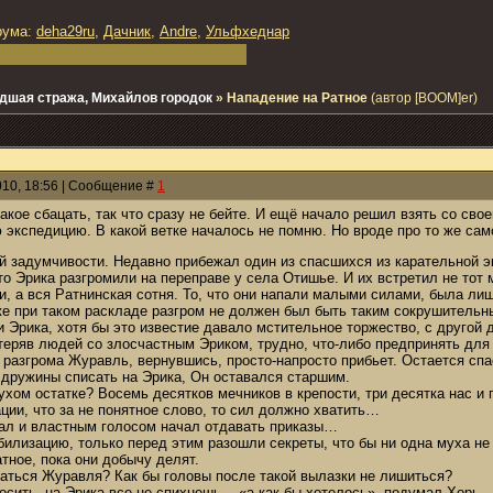
рума:
deha29ru
,
Дачник
,
Andre
,
Ульфхеднар
дшая стража, Михайлов городок
»
Нападение на Ратное
(автор [BOOM]er)
010, 18:56 | Сообщение #
1
акое сбацать, так что сразу не бейте. И ещё начало решил взять со свое
 экспедицию. В какой ветке началось не помню. Но вроде про то же сам
й задумчивости. Недавно прибежал один из спасшихся из карательной э
то Эрика разгромили на переправе у села Отишье. И их встретил не тот
и, а вся Ратнинская сотня. То, что они напали малыми силами, была ли
е при таком раскладе разгром не должен был быть таким сокрушительн
 Эрика, хотя бы это известие давало мстительное торжество, с другой 
отеряв людей со злосчастным Эриком, трудно, что-либо предпринять для
 разгрома Журавль, вернувшись, просто-напросто прибьет. Остается спа
 дружины списать на Эрика, Он оставался старшим.
ухом остатке? Восемь десятков мечников в крепости, три десятка нас и
ции, что за не понятное слово, то сил должно хватить…
ал и властным голосом начал отдавать приказы…
билизацию, только перед этим разошли секреты, что бы ни одна муха не
тное, пока они добычу делят.
даться Журавля? Как бы головы после такой вылазки не лишиться?
сносить, на Эрика все не спихнешь, - «а как бы хотелось», подумал Хорь.