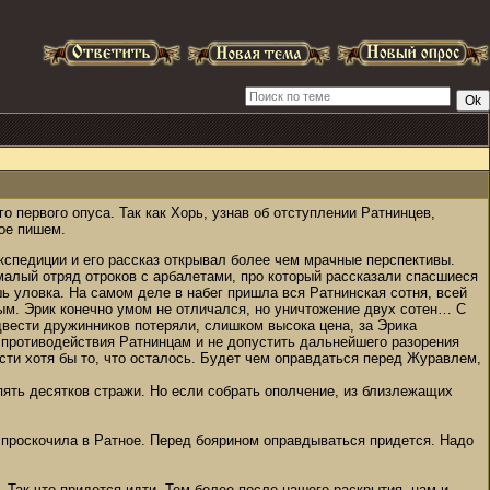
го первого опуса. Так как Хорь, узнав об отступлении Ратнинцев,
ое пишем.
кспедиции и его рассказ открывал более чем мрачные перспективы.
 малый отряд отроков с арбалетами, про который рассказали спасшиеся
шь уловка. На самом деле в набег пришла вся Ратнинская сотня, всей
ым. Эрик конечно умом не отличался, но уничтожение двух сотен… С
двести дружинников потеряли, слишком высока цена, за Эрика
 противодействия Ратнинцам и не допустить дальнейшего разорения
сти хотя бы то, что осталось. Будет чем оправдаться перед Журавлем,
 пять десятков стражи. Но если собрать ополчение, из близлежащих
 проскочила в Ратное. Перед боярином оправдываться придется. Надо
 – Так что придется идти. Тем более после нашего раскрытия, нам и