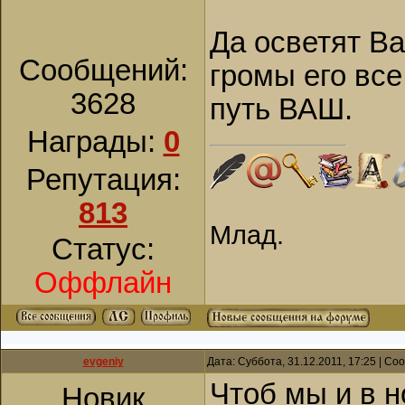
Да осветят Ва
Сообщений:
громы его все
3628
путь ВАШ.
Награды:
0
Репутация:
813
Млад.
Статус:
Оффлайн
evgeniy
Дата: Суббота, 31.12.2011, 17:25 | С
Чтоб мы и в н
Новик