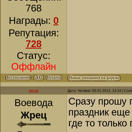
768
Награды:
0
Репутация:
728
Статус:
Оффлайн
ml-ad
Дата: Четверг, 05.01.2012, 14:34 | С
Сразу прошу 
Воевода
праздник еще
Жрец
где то только 