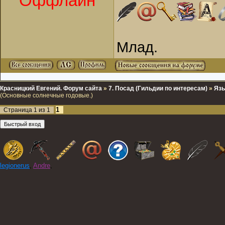
Оффлайн
Млад.
Красницкий Евгений. Форум сайта
»
7. Посад (Гильдии по интересам)
»
Язы
(Основные солнечные годовые.)
1
Страница
1
из
1
legionerus
,
Andre
,