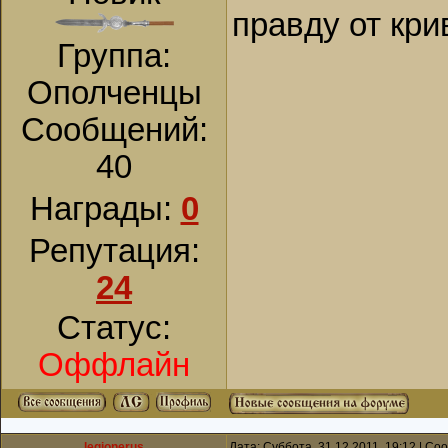
правду от кри
Группа:
Ополченцы
Сообщений:
40
Награды:
0
Репутация:
24
Статус:
Оффлайн
legionerus
Дата: Суббота, 31.12.2011, 19:12 | С