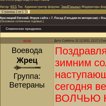
Автор:
KES
Тех. Администратор форума:
ЗмейГорыныч
Модераторы фо
1
Страница
1
из
1
Красницкий Евгений. Форум сайта
»
7. Посад (Гильдии по интересам)
»
Язы
(Основные солнечные годовые.)
Славянские праздники.
ml-ad
Дата: Суббота, 31.12.2011, 12:17 | С
Поздравл
Воевода
Жрец
зимним со
наступаю
Группа:
сегодня в
Ветераны
ВОЛЧЬЮ 