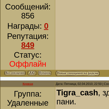
Сообщений:
856
Награды:
0
Репутация:
849
Статус:
Оффлайн
Кержак
Дата: Пятница, 02.04.2010, 22:50 | С
Tigra_cash
, 
Группа:
пани.
Удаленные