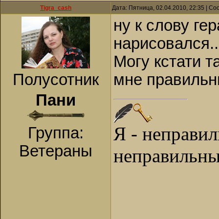
Tigra_cash
Дата: Пятница, 02.04.2010, 22:35 | С
ну к слову ге
нарисовался..
Могу кстати т
Полусотник
мне правильн
Пани
Я - неправи
Группа:
Ветераны
неправильны