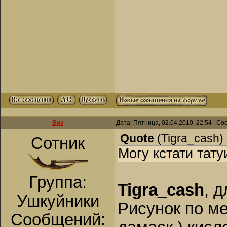
Вик
Дата: Пятница, 02.04.2010, 22:54 | С
Quote
(
Tigra_cash
)
Сотник
Могу кстати тату
Группа:
Tigra_cash
, 
Ушкуйники
Рисунок по м
Сообщений: