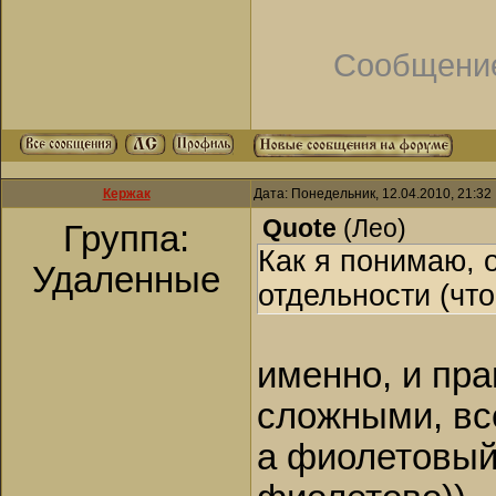
Сообщение
Кержак
Дата: Понедельник, 12.04.2010, 21:3
Quote
(
Лео
)
Группа:
Как я понимаю, 
Удаленные
отдельности (что
именно, и пр
сложными, все
а фиолетовый 