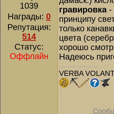
дамаск.) кисл
1039
гравировка
-
Награды:
0
принципу све
Репутация:
только канав
514
цвета (серебр
Статус:
хорошо смотр
Оффлайн
Надеюсь приг
VERBA VOLANT
Сообщ