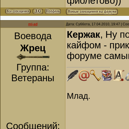
фиолетово))
ml-ad
Дата: Суббота, 17.04.2010, 19:47 | С
Кержак
, Ну 
Воевода
кайфом - прик
Жрец
форуме самы
Группа:
Ветераны
Млад.
Сообщений: