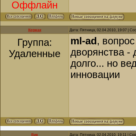
Оффлайн
Кержак
Дата: Пятница, 02.04.2010, 19:07 | С
ml-ad
, вопро
Группа:
дворянства - 
Удаленные
долго... но в
инновации
Вик
Дата: Пятница, 02.04.2010, 19:11 | С