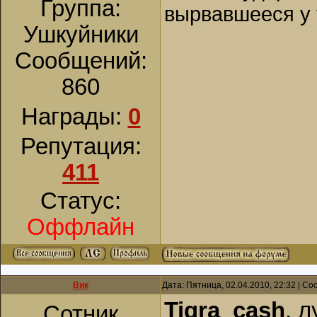
Группа:
вырвавшееся у 
Ушкуйники
Сообщений:
860
Награды:
0
Репутация:
411
Статус:
Оффлайн
Вик
Дата: Пятница, 02.04.2010, 22:32 | С
Tigra_cash
, 
Сотник