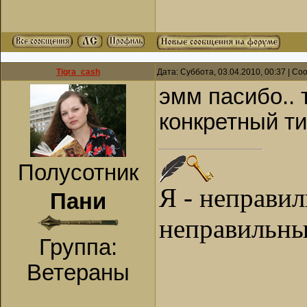
Tigra_cash
Дата: Суббота, 03.04.2010, 00:37 | С
эмм пасибо.. 
конкретный ти
Полусотник
Я - неправи
Пани
неправильны
Группа:
Ветераны