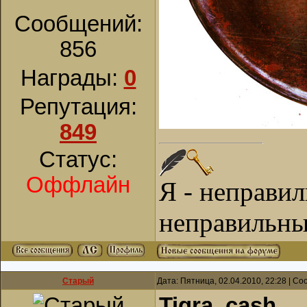
Сообщений:
856
Награды:
0
Репутация:
849
Статус:
Оффлайн
Я - неправи
неправильны
Старый
Дата: Пятница, 02.04.2010, 22:28 | С
Tigra_cash
,