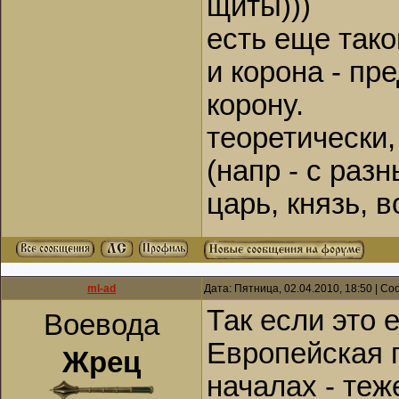
щиты)))
есть еще тако
и корона - пр
корону.
теоретически,
(напр - с раз
царь, князь, 
ml-ad
Дата: Пятница, 02.04.2010, 18:50 | С
Так если это 
Воевода
Европейская 
Жрец
началах - теж