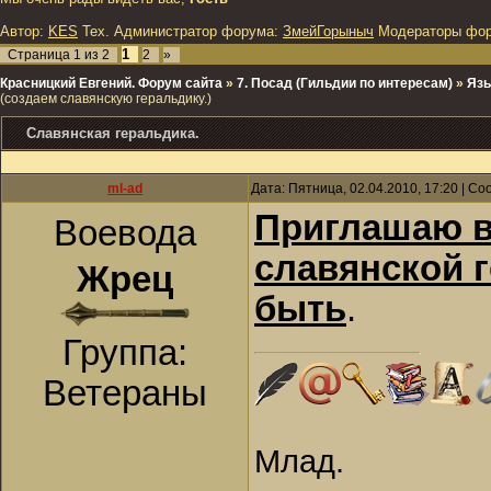
Автор:
KES
Тех. Администратор форума:
ЗмейГорыныч
Модераторы фо
1
Страница
1
из
2
2
»
Красницкий Евгений. Форум сайта
»
7. Посад (Гильдии по интересам)
»
Язы
(создаем славянскую геральдику.)
Славянская геральдика.
ml-ad
Дата: Пятница, 02.04.2010, 17:20 | С
Приглашаю в
Воевода
славянской г
Жрец
быть
.
Группа:
Ветераны
Млад.