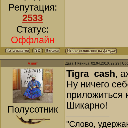
Репутация:
2533
Статус:
Оффлайн
Азият
Дата: Пятница, 02.04.2010, 22:29 | С
Tigra_cash
, 
Ну ничего се
приложиться к
Шикарно!
Полусотник
"Слово, удержан