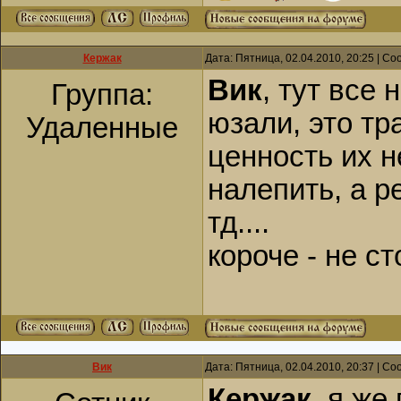
Кержак
Дата: Пятница, 02.04.2010, 20:25 | С
Вик
, тут все 
Группа:
юзали, это тра
Удаленные
ценность их н
налепить, а р
тд....
короче - не с
Вик
Дата: Пятница, 02.04.2010, 20:37 | С
Кержак
, я же