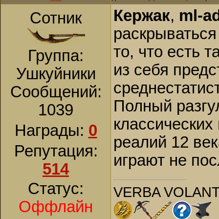
Кержак
,
ml-a
Сотник
раскрываться 
то, что есть т
Группа:
из себя предс
Ушкуйники
среднестатис
Сообщений:
Полный разгу
1039
классических 
Награды:
0
реалий 12 век
Репутация:
играют не по
514
Статус:
VERBA VOLANT
Оффлайн