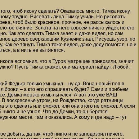
ого, чтоб икону сделать? Оказалось много. Тимка икону,
дному трудно. Рисовать лица Тимку учили. Но рисовать
ерева, чтоб было красивое, прочное, не рассыхалось и
лотое сияние. Золота на него совсем ничего уйдет, но его
дно. Как это сделать Тимка знает, и даже видел, но сам
емное дерево сверкающим Кузнечик знал. Рисуешь узор, по
 Как ее тянуть Тимка тоже видел, даже деду помогал, но и
ься, а в нить не вытянется.
Никола вспомнил, что в Туров матрешек привозили, значит
нужно? Пусть Тимка скажет, они материал найдут. Любой.
жий Федька только хмыкнул – ну да. Вона новый поп в
ял брови – а кто его спрашивать будет? Сами и прибьем
все. Демка мерзко ухмыльнулся. А вот это уже ВАШ
. В воскресенье утром, на Рождество, когда ратнинцы
 это сделать или сможет, или она этого не сможет. А если
 никто и не узнал. Что до Демки, то он берется
 нужном месте, там и оказались. А кому и где надо – тут
ое добыть, да так, чтоб никто и не заподозрил ничего.