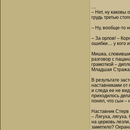
…
– Нет, ну каковы
грудь третью стоп
– Ну, вообще-то 
– За орлов! – Ко
ошибки… у кого и
Мишка, словивший
разговор с пацан
грамоткой – дипл
Младшая Стража, к
В результате зас
наставниками от 
и следа ее не вид
приходилось дела
понял, что сын –
Наставник Стерв 
– Лягуха, лягуха.
на церковь лезли
заметило? Охрана