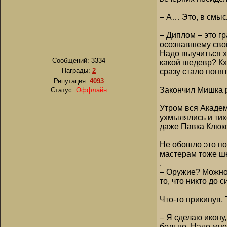
– А… Это, в смыс
– Диплом – это г
осознавшему свой
Надо выучиться х
Сообщений:
3334
какой шедевр? Кх
Награды:
2
сразу стало поня
Репутация:
4093
Закончил Мишка р
Статус:
Оффлайн
Утром вся Академ
ухмылялись и тих
даже Павка Клюкв
Не обошло это по
мастерам тоже ше
.
– Оружие? Можно 
то, что никто до 
Что-то прикинув,
– Я сделаю икону,
больно. Надо мно