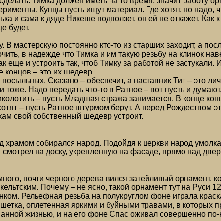
сделать. Тимка должен иметь на то время, значит работу ор
ерименты. Купцы пусть ищут материал. Где хотят, но надо, 
ька и сама к дяде Никеше подползет, он ей не откажет. Как 
е будет.
. В мастерскую постоянно кто-то из старших заходит, а посл
очить, в надежде что Тимка и им такую резьбу на клинок нав
ак еще и устроить так, чтоб Тимку за работой не застукали. 
е концов – это их шедевр.
посыльных. Сказано – обеспечит, а наставник Тит – это личн
 тоже. Надо передать что-то в Ратное – вот пусть и думают, 
иколотить – пусть Младшая стража занимается. В конце конц
 хотят – пусть Ратное штурмом берут. А перед Рождеством 
кам свой собственный шедевр устроит.
 храмом собирался народ. Подойдя к церкви народ умолка
 смотрел на доску, укрепленную на фасаде, прямо над две
много, почти черного дерева вился затейливый орнамент, к
кельтским. Почему – не ясно, такой орнамент тут на Руси 1
нком. Рельефная резьба на полукруглом фоне играла краск
шетка, оплетенная яркими и буйными травами, в которых 
анной жизнью, и на его фоне Спас оживал совершенно по-