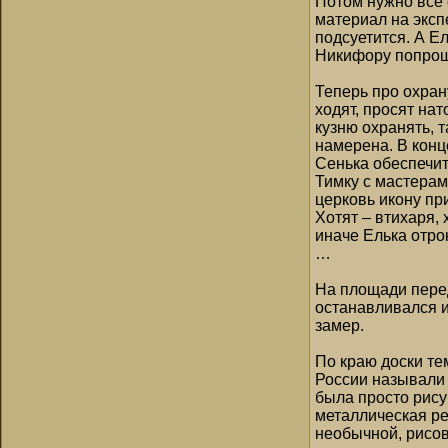
Потом нужно все 
материал на эксп
подсуетится. А Ел
Никифору попрощ
Теперь про охрану
ходят, просят нат
кузню охранять, т
намерена. В конц
Сенька обеспечит 
Тимку с мастерами
церковь икону пр
Хотят – втихаря,
иначе Елька отро
…
На площади перед
останавливался и
замер.
По краю доски те
России называли 
была просто рису
металлическая ре
необычной, рисов