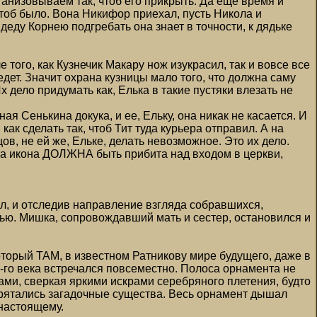
ганизовываем так, чтоб его прикрыть. Да еще время и
чтоб было. Вона Никифор приехал, пусть Никола и
к деду Корнею подгребать она знает в точности, к дядьке
е того, как Кузнечик Макару нож изукрасил, так и вовсе все
едет. Значит охрана кузницы мало того, что должна саму
Их дело придумать как, Елька в такие пустяки влезать не
ая Сенькина докука, и ее, Ельку, она никак не касается. И
как сделать так, чтоб Тит туда курьера отправил. А на
ов, не ей же, Ельке, делать невозможное. Это их дело.
эта икона ДОЛЖНА быть прибита над входом в церкви,
л, и отследив направление взгляда собравшихся,
рью. Мишка, сопровождавший мать и сестер, остановился и
оторый ТАМ, в известном Ратникову мире будущего, даже в
2-го века встречался повсеместно. Полоса орнамента не
ами, сверкая яркими искрами серебряного плетения, будто
прятались загадочные существа. Весь орнамент дышал
настоящему.