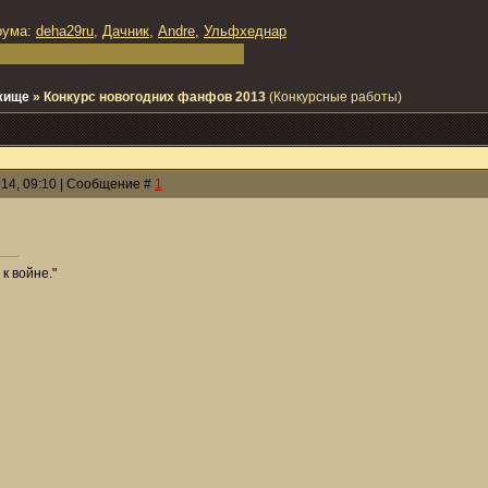
рума:
deha29ru
,
Дачник
,
Andre
,
Ульфхеднар
жище
»
Конкурс новогодних фанфов 2013
(Конкурсные работы)
014, 09:10 | Сообщение #
1
к войне."