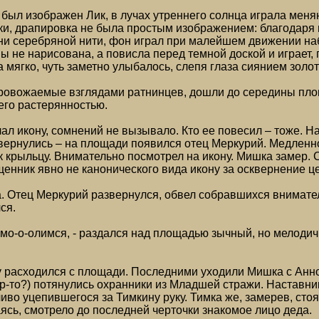
й был изображен Лик, в лучах утреннего солнца играла ме
и, драпировка не была простым изображением: благодаря 
и серебряной нити, фон играл при малейшем движении наб
ны не нарисована, а повисла перед темной доской и играет,
 мягко, чуть заметно улыбалось, слепя глаза сиянием золот
ровожаемые взглядами ратнинцев, дошли до середины площ
его растерянностью.
лал икону, сомнений не вызывало. Кто ее повесил – тоже.
вернулись – на площади появился отец Меркурий. Медленн
к крыльцу. Внимательно посмотрел на икону. Мишка замер. 
щенник явно не канонического вида икону за осквернение це
 Отец Меркурий развернулся, обвел собравшихся внимател
ся.
омо-о-олимся, - раздался над площадью зычный, но мелоди
 расходился с площади. Последними уходили Мишка с Анно
-то?) потянулись охранники из Младшей стражи. Наставник
иво уцепившегося за Тимкину руку. Тимка же, замерев, стоя
аясь, смотрело до последней черточки знакомое лицо деда.