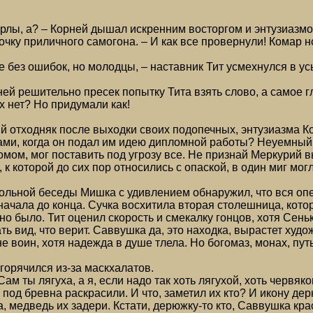
 орлы, а? – Корней дышал искренним восторгом и энтузиаз
очку приличного самогона. – И как все провернули! Комар н
не без ошибок, но молодцы, – наставник Тит усмехнулся в у
рней решительно пресек попытку Тита взять слово, а самое г
х нет? Но придумали как!
 отходняк после выходки своих подопечных, энтузиазма Кор
ами, когда он подал им идею дипломной работы? Неуемный
омом, мог поставить под угрозу все. Не признай Меркурий 
 которой до сих пор относились с опаской, в один миг могл
тольной беседы Мишка с удивлением обнаружил, что вся оп
начала до конца. Сучка восхитила вторая столешница, кото
но было. Тит оценил скорость и смекалку гонцов, хотя Сеньк
ть вид, что верит. Саввушка да, это находка, вырастет худо
 не воин, хотя надежда в душе тлела. Но богомаз, монах, п
горячился из-за маскхалатов.
 Сам ты лягуха, а я, если надо так хоть лягухой, хоть червя
, под бревна раскрасили. И что, заметил их кто? И икону д
, медведь их задери. Кстати, дерюжку-то кто, Саввушка кра