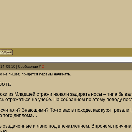
014, 09:10 | Сообщение #
2
кто не пишет, придется первым начинать.
бота
оки из Младшей стражи начали задирать носы – типа бывалы
ось отражаться на учебе. На собранном по этому поводу п
считали? Знающими? То-то вас в походе, как курят резали! 
до того диплома…
 озадаченные и явно под впечатлением. Впрочем, причина
ках.