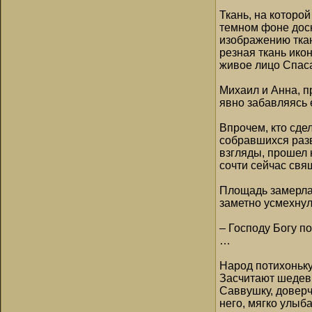
Ткань, на которо
темном фоне доск
изображению ткан
резная ткань ико
живое лицо Спаса
Михаил и Анна, п
явно забавляясь 
Впрочем, кто сде
собравшихся раз
взгляды, прошел 
сочти сейчас свя
Площадь замерла.
заметно усмехнул
– Господу Богу п
…
Народ потихоньку
Засчитают шедевр
Саввушку, доверч
него, мягко улыб