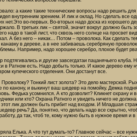
овало: а какие такие технические вопросы надо решить для т
видел внутренним зрением. И лик и оклад. Но сделать все о
 их нет.Это во-первых. Во-вторых надо доска из хорошего д
жало. В третьих лик – святой, значит вокруг должно быть зо
 его надо в такой лист, что сквозь него солнце на просвет ви
вал. А без него – никак… Потом – проволока. Как сделать т
канавку в дереве, а в нее забиваешь серебряную проволоку.
облемы. Например, надо хорошее серебро, плохое будет рват
р подтягивались и другие завсегдатаи пацанячьего клуба. 
си в Ратном есть. Надо добыть только. И какое дерево ему 
вром купеческого отделения. Они достанут все.
. Проволоку? Тонкий лист золота? Это дело мастерской. Ры
е по канону, и выкинут ваш шедевр на помойку. Демка подн
ковь. Федька усомнился. А кто дозволит? Кликнет охрану и 
дчики или кто? Охрана Ратного и увидеть ничего не должна
 этот лик должен быть прибит над входом. И Младшая стража
 шедевр речь? Да, понятно, что делать надо все скрытно, чтоб
работу, да так, чтоб те, кому нужно быть в нужное время и в
ряла Елька. А что тут думать-то? Главное сейчас – все нужн