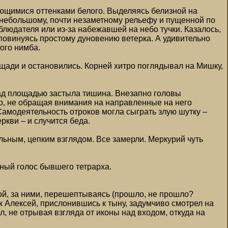
няющимися оттенками белого. Выделяясь белизной на
небольшому, почти незаметному рельефу и пущенной по
людателя или из-за набежавшей на небо тучки. Казалось,
 повинуясь простому дуновению ветерка. А удивительно
ого нимба.
ади и остановились. Корней хитро поглядывал на Мишку,
 Над площадью застыла тишина. Внезапно головы
о, не обращая внимания на направленные на него
Самодеятельность отроков могла сыграть злую шутку –
ркви – и случится беда.
ьным, цепким взглядом. Все замерли. Меркурий чуть
чный голос бывшего тетрарха.
й, за ними, перешептываясь (прошло, не прошло?
 Алексей, прислонившись к тыну, задумчиво смотрел на
л, не отрывая взгляда от иконы над входом, откуда на