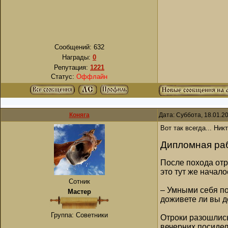
Сообщений:
632
Награды:
0
Репутация:
1221
Статус:
Оффлайн
Коняга
Дата: Суббота, 18.01.2
Вот так всегда... Ни
Дипломная ра
После похода отр
это тут же начал
Сотник
– Умными себя по
Мастер
доживете ли вы 
Группа: Советники
Отроки разошлись
вечерних посидел