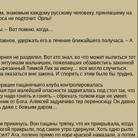
мом, знакомым каждому русскому человеку, принявшему на
оса не подточит. Орлы!
сы. – Вот помню, когда…
лавное, удержать его в течение ближайшего получаса. – А
нея не разделял. Вот кто знал, во что может вылиться тот
 энтузиазм мальчишек, пожелавших обзавестись законной
вырезанный Тимкой Лик за икону… все могло случиться.
а оказаться вне закона. И спорить с этим было бы трудно.
ерация пацанячьего клуба контролировалась
рая при малейшей опасности задвигалась под стол так, что
у надо гонять и гонять – сбрехать толком еще не умеет,
жник от Бога. Алексей задумчиво тер переносицу. Он давно
уть даже с божьим даром…
ком прикинусь. Вон пацаны тряпку, что их прикрывала, когда
ерюгой прикрыли, под самое утро сдернули. Хоть одно рыло
сил? Ага, полено прямо по коре краской намазали, а потом