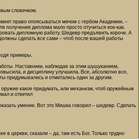
овым словечком.
имеет право опоясываться мечом с гербом Академии, –
я получения диплома мало просто отучиться кое-как.
ровать дипломную работу. Шедевр предъявить короче. А
 должны сделать все сами – чтоб после вашей работы
водя примеры.
аботы. Наставники, наблюдая за этим шушуканием,
овысила, и дисциплину улучшила. Все, абсолютно все,
ты придумывались и отметались один за другим.
 оружие какое придумать, или механизм, чтоб оружейным
умал и ответил
оказать умение. Вот это Мишка говорил – шедевр. Сделать
ее в церкви, сказали – да, там есть Бог. Только трудно