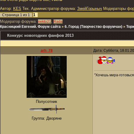
Автор:
KES
Тех. Администратор форума:
ЗмейГорыныч
Модераторы фо
1
Страница
1
из
1
Модератор форума:
,
nekto21
Rada
Красницкий Евгений. Форум сайта
»
6. Город (Творчество форумчан)
»
Тор
Конкурс новогодних фанфов 2013
arh_78
Дата: Суббота, 18.01.2
"Хочешь мира-готовься 
Полусотник
Группа: Дворяне