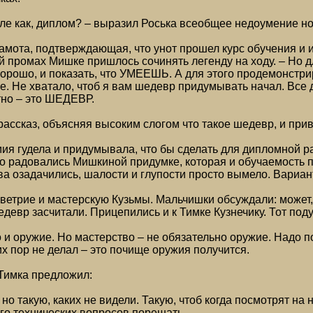
ле как, диплом? – выразил Роська всеобщее недоумение н
рамота, подтверждающая, что унот прошел курс обучения и 
 промах Мишке пришлось сочинять легенду на ходу. – Но дл
орошо, и показать, что УМЕЕШЬ. А для этого продемонстри
е. Не хватало, чтоб я вам шедевр придумывать начал. Все
тно – это ШЕДЕВР.
ассказ, объясняя высоким слогом что такое шедевр, и при
ия гудела и придумывала, что бы сделать для дипломной р
о радовались Мишкиной придумке, которая и обучаемость п
а озадачились, шалости и глупости просто вымело. Вариан
ветрие и мастерскую Кузьмы. Мальчишки обсуждали: может,
девр засчитали. Прицепились и к Тимке Кузнечику. Тот под
и оружие. Но мастерство – не обязательно оружие. Надо п
сих пор не делал – это почище оружия получится.
 Тимка предложил:
 но такую, каких не видели. Такую, чтоб когда посмотрят на н
го технических вопросов порешать.