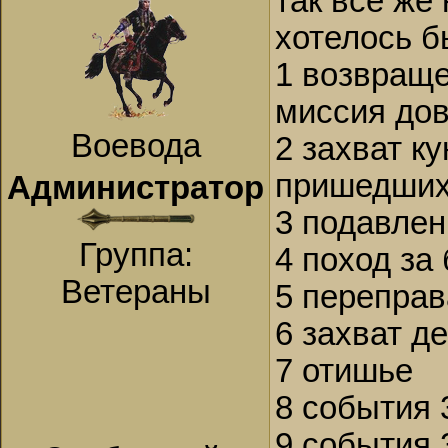
так все же
хотелось б
1 возвраще
миссия дов
Воевода
2 захват к
пришедших
Администратор
3 подавлен
Группа:
4 поход за
Ветераны
5 переправ
6 захват д
7 отишье
8 события 3
9 события 3