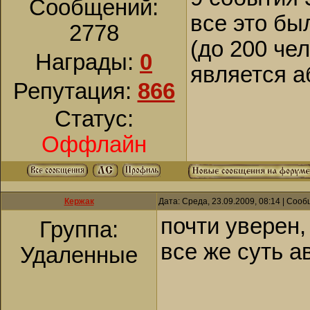
Сообщений:
все это бы
2778
(до 200 чел
Награды:
0
является а
Репутация:
866
Статус:
Оффлайн
Кержак
Дата: Среда, 23.09.2009, 08:14 | Соо
почти уверен,
Группа:
все же суть ав
Удаленные