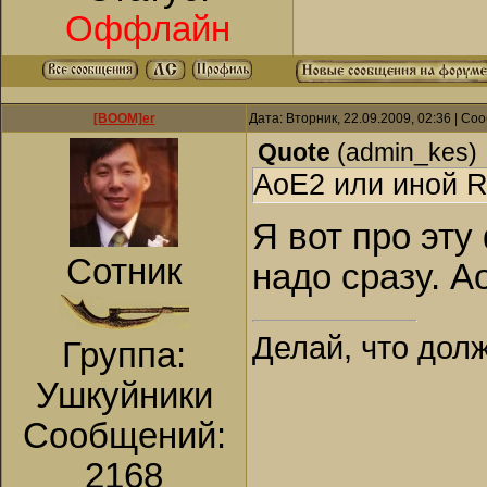
Оффлайн
[BOOM]er
Дата: Вторник, 22.09.2009, 02:36 | С
Quote
(
admin_kes
)
AoE2 или иной 
Я вот про эту
Сотник
надо сразу. A
Делай, что долж
Группа:
Ушкуйники
Сообщений:
2168