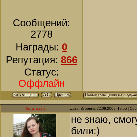
Сообщений:
2778
Награды:
0
Репутация:
866
Статус:
Оффлайн
Tigra_cash
Дата: Вторник, 22.09.2009, 19:55 | С
не знаю, смог
били:)