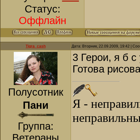
Статус:
Оффлайн
Tigra_cash
Дата: Вторник, 22.09.2009, 19:42 | С
3 Герои, я б 
Готова рисова
Полусотник
Я - неправи
Пани
неправильны
Группа:
Ветераны