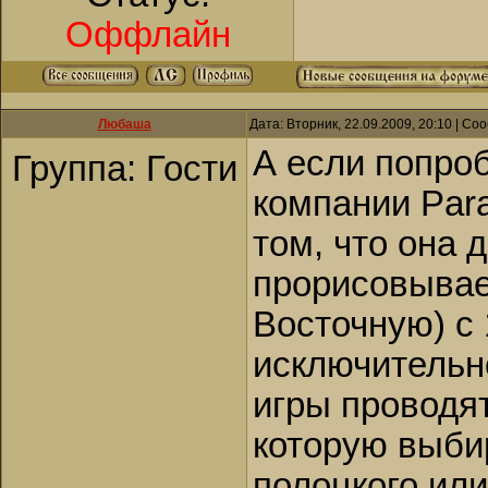
Оффлайн
Любаша
Дата: Вторник, 22.09.2009, 20:10 | С
А если попроб
Группа: Гости
компании Par
том, что она 
прорисовывае
Восточную) с 
исключительн
игры проводят
которую выби
полоцкого или