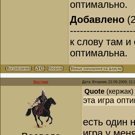
оптимально.
Добавлено
(2
-------------------
к слову там и 
оптимальна.
Вестник
Дата: Вторник, 22.09.2009, 11
Quote
(
кержак
)
эта игра опт
есть один 
игра у мен