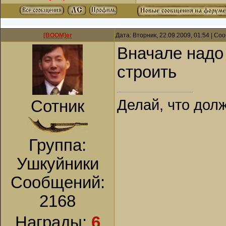
[BOOM]er
Дата: Вторник, 22.09.2009, 01:54 | С
Вначале надо
строить
Делай, что долж
Сотник
Группа:
Ушкуйники
Сообщений:
2168
Награды:
6