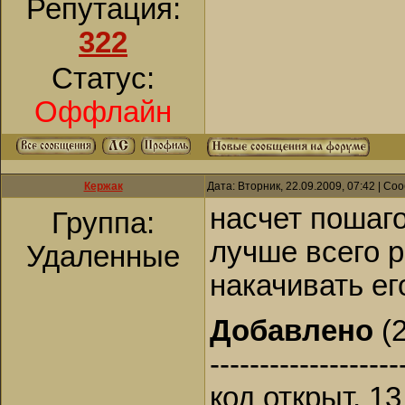
Репутация:
322
Статус:
Оффлайн
Кержак
Дата: Вторник, 22.09.2009, 07:42 | С
насчет пошаго
Группа:
лучше всего р
Удаленные
накачивать ег
Добавлено
(2
-------------------
код открыт, 13