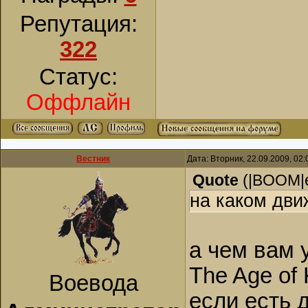
Репутация:
322
Статус:
Оффлайн
Вестник
Дата: Вторник, 22.09.2009, 02
Quote
(
|BOOM|
на каком дви
а чем вам 
The Age of
Воевода
если есть 