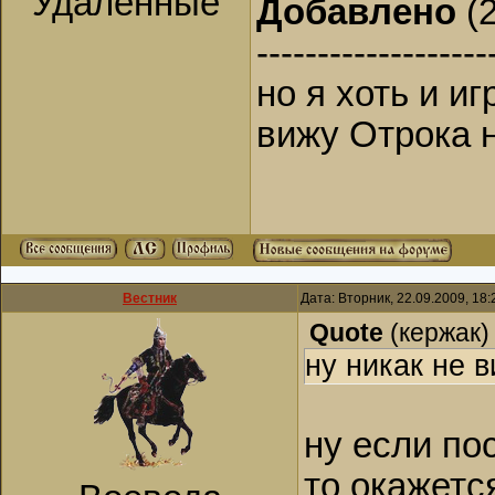
Удаленные
Добавлено
(2
-------------------
но я хоть и и
вижу Отрока н
Вестник
Дата: Вторник, 22.09.2009, 18
Quote
(
кержак
)
ну никак не 
ну если по
то окажетс