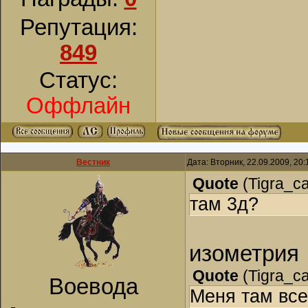
Репутация:
849
Статус:
Оффлайн
Вестник
Дата: Вторник, 22.09.2009, 20
Quote
(
Tigra_c
там 3д?
изометрия
Quote
(
Tigra_c
Воевода
Меня там все