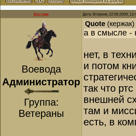
Вестник
Дата: Вторник, 22.09.2009, 12
Quote
(
кержак
)
а в смысле -
нет, в тех
и потом кн
Воевода
стратегиче
Администратор
так что ртс
внешней сх
Группа:
там и мис
Ветераны
есть, в ко