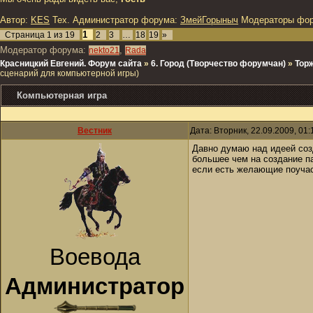
Автор:
KES
Тех. Администратор форума:
ЗмейГорыныч
Модераторы фо
1
Страница
1
из
19
2
3
…
18
19
»
Модератор форума:
,
nekto21
Rada
Красницкий Евгений. Форум сайта
»
6. Город (Творчество форумчан)
»
Тор
сценарий для компьютерной игры)
Компьютерная игра
Вестник
Дата: Вторник, 22.09.2009, 01
Давно думаю над идеей соз
большее чем на создание п
если есть желающие поучас
Воевода
Администратор