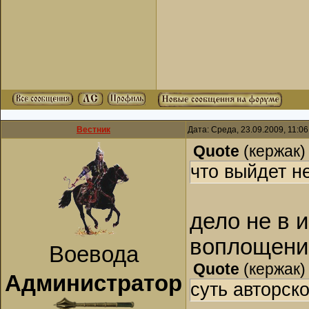
Вестник
Дата: Среда, 23.09.2009, 11:0
Quote
(
кержак
)
что выйдет н
дело не в и
воплощении
Воевода
Quote
(
кержак
)
Администратор
суть авторско