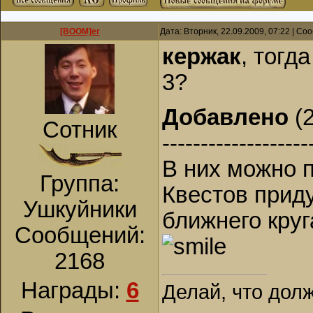
[BOOM]er
Дата: Вторник, 22.09.2009, 07:22 | С
кержак
, тогд
3?
Добавлено
(2
Сотник
-------------------
В них можно п
Группа:
Квестов приду
Ушкуйники
ближнего круг
Сообщений:
2168
Награды:
6
Делай, что долж