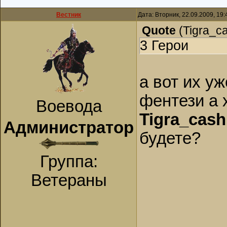
Вестник
Дата: Вторник, 22.09.2009, 19
Quote
(
Tigra_c
3 Герои
а вот их уж
фентези а 
Воевода
Tigra_cash
Администратор
будете?
Группа:
Ветераны