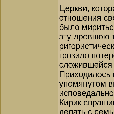
Церкви, кото
отношения св
было миритьс
эту древнюю 
ригористичес
грозило поте
сложившейся 
Приходилось 
упомянутом в
исповедальн
Кирик спраши
делать с сем