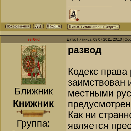
serGild
Дата: Пятница, 08.07.2011, 23:13 | С
развод
Кодекс права
заимствован и
Ближник
местными рус
Книжник
предусмотрен
Как ни странн
Группа:
является прес