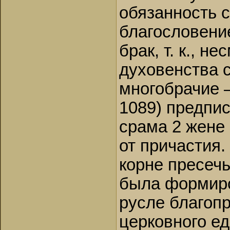
обязанность 
благословени
брак, т. к., н
духовенства 
многобрачие 
1089) предпис
срама 2 жене 
от причастия.
корне пресечь
была формиро
русле благоп
церковного е