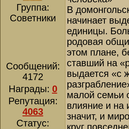
Группа:
В домонгольс
Советники
начинает выде
единицы. Бол
родовая общи
этом плане, б
ставший на «р
Сообщений:
выдается «с ж
4172
разграбление
Награды:
0
малой семьи 
Репутация:
влияние и на 
4063
значит, и мир
Статус:
круг повседн