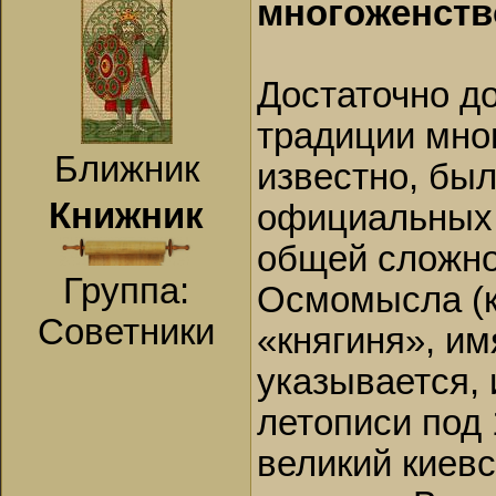
многоженств
Достаточно д
традиции мног
Ближник
известно, был
Книжник
официальных, 
общей сложно
Группа:
Осмомысла (ко
Советники
«княгиня», им
указывается, 
летописи под 
великий киевс