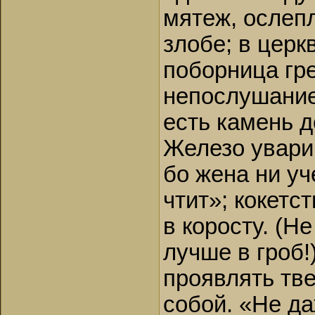
мятеж, ослеп
злобе; в цер
поборница гре
непослушание
есть камень д
Железо увари
бо жена ни уч
чтит»; кокетс
в коросту. (Н
лучше в гроб!
проявлять тве
собой. «Не да