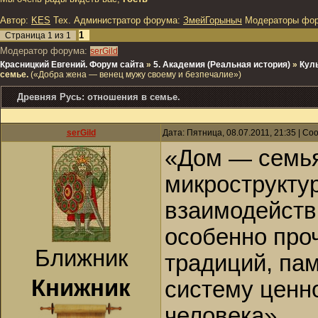
Автор:
KES
Тех. Администратор форума:
ЗмейГорыныч
Модераторы фо
1
Страница
1
из
1
Модератор форума:
serGild
Красницкий Евгений. Форум сайта
»
5. Академия (Реальная история)
»
Куль
семье.
(«Добра жена — венец мужу своему и безпечалие»)
Древняя Русь: отношения в семье.
serGild
Дата: Пятница, 08.07.2011, 21:35 | С
«Дом — семья
микроструктур
взаимодейств
особенно про
Ближник
традиций, па
Книжник
систему ценн
человека»