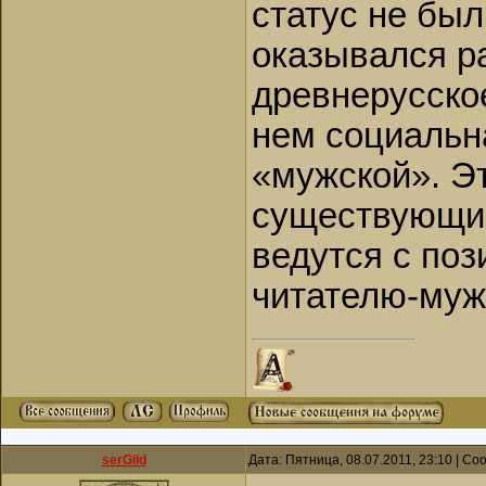
статус не был
оказывался р
древнерусско
нем социальн
«мужской». Эт
существующие
ведутся с по
читателю-муж
serGild
Дата: Пятница, 08.07.2011, 23:10 | С