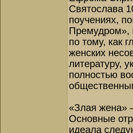
Святослава 107
поучениях, п
Премудром», и
по тому, как 
женских несо
литературу, 
полностью во
общественным
«Злая жена» 
Основные отр
идеала следу