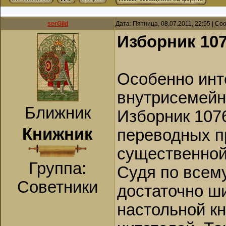
serGild
Дата: Пятница, 08.07.2011, 22:55 | С
Изборник 107
Особенно инт
внутрисемейн
Ближник
Изборник 1076
Книжник
переводных п
существенной
Группа:
Судя по всем
Советники
достаточно ш
настольной кн