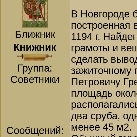
В Новгороде б
построенная в
Ближник
1194 г. Найд
Книжник
грамоты и ве
сделать выво
Группа:
зажиточному 
Советники
Петровичу Гр
площадь около
располагалис
два сруба, од
менее 45 м2.
Сообщений: