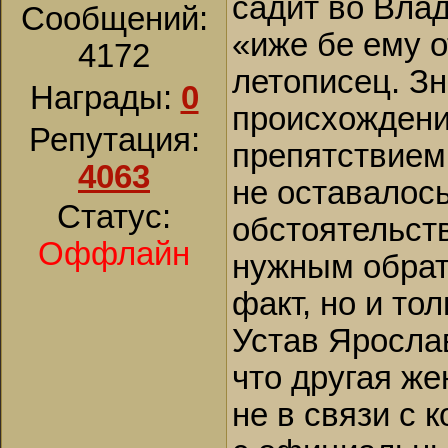
садит во Вла
Сообщений:
«иже бе ему о
4172
летописец. Зна
Награды:
0
происхождени
Репутация:
препятствием 
4063
не оставалос
Статус:
обстоятельст
Оффлайн
нужным обрат
факт, но и тол
Устав Яросла
что другая же
не в связи с 