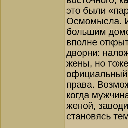
восточного, к
это были «па
Осмомысла. И
большим домо
вполне откры
дворни: налож
жены, но тож
официальный 
права. Возмож
когда мужчина
женой, заводи
становясь те