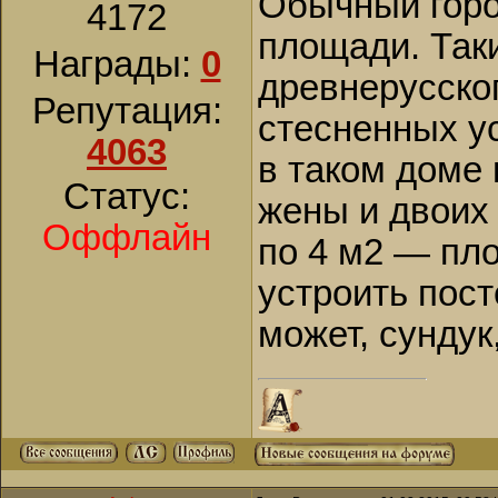
Обычный горо
4172
площади. Таки
Награды:
0
древнерусског
Репутация:
стесненных у
4063
в таком доме
Статус:
жены и двоих 
Оффлайн
по 4 м2 — пл
устроить пост
может, сундук,