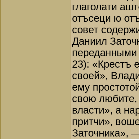
глаголати ашт
отъсеци ю от
совет содержи
Даниил Заточ
переданными 
23): «Крестъ 
своей», Влад
ему простото
свою любите,
власти», а н
притчи», вош
Заточника», —