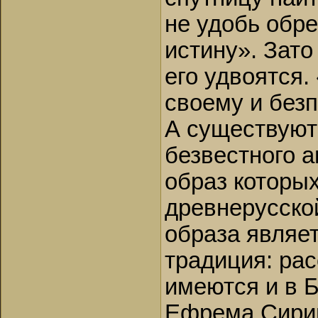
не удобь обр
истину». Зат
его удвоятся
своему и без
А существуют
безвестного 
образ которы
древнерусской
образа являет
традиция: ра
имеются и в Б
Ефрема Сирин