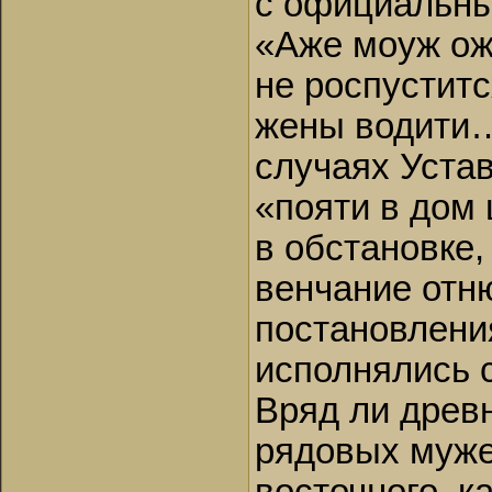
с официальны
«Аже моуж ож
не роспуститс
жены водити…»
случаях Уста
«пояти в дом 
в обстановке,
венчание отн
постановления
исполнялись с
Вряд ли древ
рядовых муже