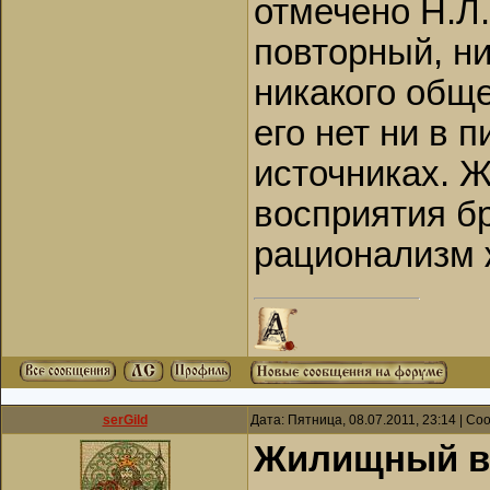
отмечено Н.Л.
повторный, ни
никакого общ
его нет ни в 
источниках. 
восприятия б
рационализм 
serGild
Дата: Пятница, 08.07.2011, 23:14 | С
Жилищный в