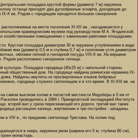
. Централььная площадка круглой формы (диаметр 7 м) окружена
клону останца проходят два дугообразные эскарпа, доходящие до
ы IX-X вв..Рядом с городищем находится большое синхронное
, расположеииые на месте поселения XI-XII вв., находившегося у
нопольским краеведческим музеем под руководством М.А. Ягодинской,
и и хозяйственными помещениями с каменными рабочими площадками.
ности. Круглая площадка диаметром 30 м окружена углублениями в виде
овая яма (диаметр 0,5 м и глубина 0,7 м) и скопление угля диаметром
отных, обломки лепной и гончарной посуды VIII-X вв..На вершине
ля. Рядом расположено синхронное селище.
ой культуры. Площадка городища (40х25 м) с напольной стороны
инный общественный дом. На городище найдена ромеиская керамика IX-
о дома. Найдены амулеты из просверленных клыков бобровых
зможно, городище служило святилищем и в это время. В XI-XIII вв. на
о на самом высоком холме в лесистой местности Медоборы в 5 км от
Раскопки проводились в 1984 г. Прикарпатской экспедицией Института
е, второй вал у среза пересекающей его дороги, третий вал также
ородища расчищено капище, жертвенник и три постройки - западины.
м в VIII в., по преданию святилище Триглава. На холме под
дающегося в озеро, окружена рвом (ширина его 5 м, глубина 80 см),
остроен монастырь.