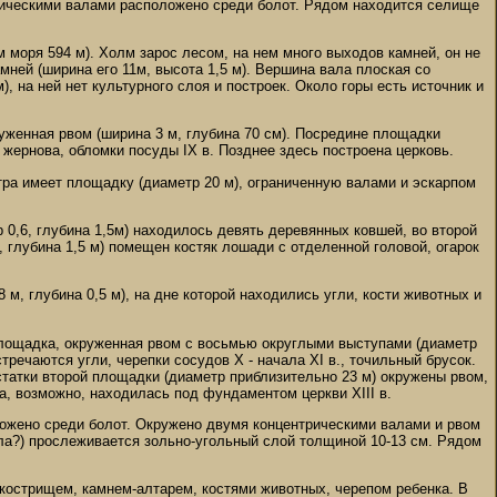
рическими валами расположено среди болот. Рядом находится селище
 моря 594 м). Холм зарос лесом, на нем много выходов камней, он не
ней (ширина его 11м, высота 1,5 м). Вершина вала плоская со
, на ней нет культурного слоя и построек. Около горы есть источник и
руженная рвом (ширина 3 м, глубина 70 см). Посредине площадки
 жернова, обломки посуды IX в. Позднее здесь построена церковь.
стра имеет площадку (диаметр 20 м), ограниченную валами и эскарпом
р 0,6, глубина 1,5м) находилось девять деревянных ковшей, во второй
м, глубина 1,5 м) помещен костяк лошади с отделенной головой, огарок
8 м, глубина 0,5 м), на дне которой находились угли, кости животных и
я площадка, окруженная рвом с восьмью округлыми выступами (диаметр
тречаются угли, черепки сосудов Х - начала XI в., точильный брусок.
статки второй площадки (диаметр приблизительно 23 м) окружены рвом,
а, возможно, находилась под фундаментом церкви XIII в.
оложено среди болот. Окружено двумя концентрическими валами и рвом
ала?) прослеживается зольно-угольный слой толщиной 10-13 см. Рядом
 кострищем, камнем-алтарем, костями животных, черепом ребенка. В