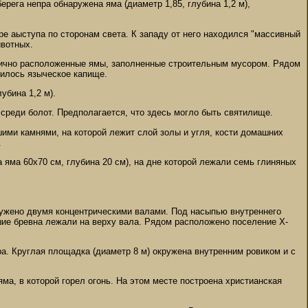
берега непра обнаружена яма (диаметр 1,85, глубина 1,2 м),
ыре аыступа по сторонам света. К западу от него находился "массивный
ивотных.
трично расположенные ямы, заполненные строительным мусором. Рядом
дилось языческое капище.
убина 1,2 м).
 среди болот. Предполагается, что здесь могло быть святилище.
шими камнями, на которой лежит слой золы и угля, кости домашних
.
а яма 60х70 см, глубина 20 см), на дне которой лежали семь глиняных
кружено двумя концентрическими валами. Под насыпью внутреннего
шие бревна лежали на верху вала. Рядом расположено поселение X-
ра. Круглая площадка (диаметр 8 м) окружена внутренним ровиком и с
ма, в которой горел огонь. На этом месте построена христианская