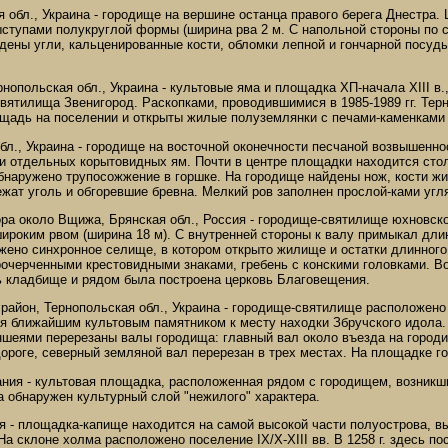
я обл., Украина - городище на вершине останца правого берега Днестра
ступами полукруглой формы (ширина рва 2 м. С напольной стороны по с
йдены угли, кальценированные кости, обломки лепной и гончарной посуд
рнопольская обл., Украина - культовые яма и площадка ХП-начала XIII в.
вятилища Звенигород. Раскопками, проводившимися в 1985-1989 гг. Тер
щадь на поселении и открыты жилые полуземлянки с печами-каменкам
обл., Украина - городище на восточной оконечности песчаной возвышен
и отдельных корытовидных ям. Почти в центре площадки находится столб
бнаружено трупосожжение в горшке. На городище найдены нож, кости жив
жат уголь и обгоревшие бревна. Мелкий ров заполнен прослой-ками уг
ора около Вщижа, Брянская обл., Россия - городище-святилище юхновск
широким рвом (ширина 18 м). С внутренней стороны к валу примыкал дл
ожено синхронное селище, в котором открыто жилище и остатки длинног
рочерченными крестовидными знаками, гребень с конскими головками. Во
 кладбище и рядом была построена церковь Благовещения.
й район, Тернопольская обл., Украина - городище-святилище расположен
я ближайшим культовым памятником к месту находки Збручского идола. 
ншеями перерезаны валы городища: главный вал около въезда на городищ
ороге, северный земляной вал перерезан в трех местах. На площадке г
ания - культовая площадка, расположенная рядом с городищем, возникши
 обнаружен культурный слой "нежилого" характера.
я - площадка-капище находится на самой высокой части полуострова, вы
На склоне холма расположено поселение IX/X-XIII вв. В 1258 г. здесь п