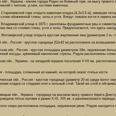
я обл., Украина - южнее города Роден на Княжьей горе, на мысу правого 
землей с пеплом, углем, костями животных.
на Старокиевской горе открыта каменная кладка (4,2х3,5 м), имевшая чет
 слоев обожженной глины, золы и угля. Вокруг лежали кости и черепа ж
 на Владимирской улице в 1975 г. раскопаны фундаментные рвы и симме
ая яма со слоями глины, угля и золы. Предполагается, что здесь нахо
на Житомирской улице открыта круглая жертвенная яма (диаметром 2 м, гл
й обл., Россия - круглое городище (52х42 м) расположено на возвышении
ская обл., Россия - круглая площадка диаметром 18м, окруженная боль
епной посуды, кремневый наконечник стрелы. Рядом расположены сопки
кая обл., Украина - на западной окраине поселения V-VII вв. расположен
я - площадка, сложенная из камней, на которой лежат птичьи кости.
ленская обл., Россия - круглое городище (диаметр 20 м) среди болот о
енная кладка со следами огня и зольный слой. Такой же слой и обгорев
вицкая обл., Украина - городище на высоком мысу правого берега Днест
раждена пятью валами и рвами X-XI, XIII вв. и раннежелезиого периода.
около озера расположена площадка, окруженная рвом. Рядом находится я