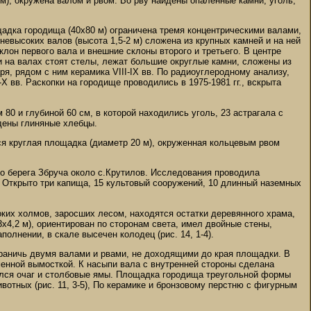
м), окружена валом и рвом. Во рву найдены опаленные камни, уголь,
адка городища (40х80 м) ограничена тремя концентрическими валами,
евысоких валов (высота 1,5-2 м) сложена из крупных камней и на ней
лон первого вала и внешние склоны второго и третьего. В центре
 на валах стоят стелы, лежат большие округлые камни, сложены из
, рядом с ним керамика VIII-IX вв. По радиоуглеродному анализу,
X вв. Раскопки на городище проводились в 1975-1981 гг., вскрыта
 80 и глубиной 60 см, в которой находились уголь, 23 астрагала с
йдены глиняные хлебцы.
ится круглая площадка (диаметр 20 м), окруженная кольцевым рвом
го берега Збруча около с.Крутилов. Исследования проводила
. Открыто три капища, 15 культовый сооружений, 10 длинный наземных
соких холмов, заросших лесом, находятся остатки деревянного храма,
х4,2 м), ориентирован по сторонам света, имел двойные стены,
олнении, в скале высечен колодец (рис. 14, 1-4).
ограничь двумя валами и рвами, не доходящими до края площадки. В
менной вымосткой. К насыпи вала с внутренней стороны сделана
анился очаг и столбовые ямы. Площадка городища треугольной формы
отных (рис. 11, 3-5), По керамике и бронзовому перстню с фигурным