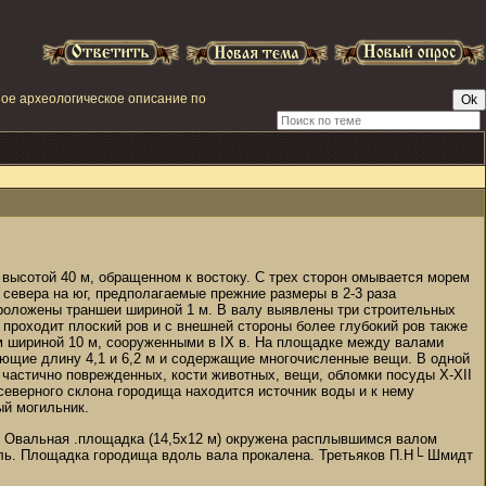
ое археологическое описание по
у высотой 40 м, обращенном к востоку. С трех сторон омывается морем
 севера на юг, предполагаемые прежние размеры в 2-3 раза
 проложены траншеи шириной 1 м. В валу выявлены три строительных
 проходит плоский ров и с внешней стороны более глубокий ров также
м шириной 10 м, сооруженными в IX в. На площадке между валами
меющие длину 4,1 и 6,2 м и содержащие многочисленные вещи. В одной
 частично поврежденных, кости животных, вещи, обломки посуды X-XII
северного склона городища находится источник воды и к нему
ый могильник.
а. Овальная .площадка (14,5х12 м) окружена расплывшимся валом
уголь. Площадка городища вдоль вала прокалена. Третьяков П.Н└ Шмидт