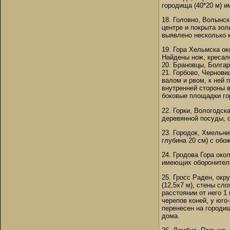
городища (40*20 м) им
18. Головно, Волынск
центре и покрыта зол
выявлено несколько к
19. Гора Хельмска ок
Найдены нож, кресало
20. Брановцы, Болгар
21. Горбово, Чернови
валом и рвом, к ней 
внутренней стороны 
боковые площадки го
22. Горки, Вологодска
деревянной посуды, с
23. Городок, Хмельни
глубина 20 см) с об
24. Гродова Гора око
имеющих оборонитель
25. Гросс Раден, окр
(12,5х7 м), стены с
расстоянии от него 1
черепов коней, у юго
перенесен на городи
дома.