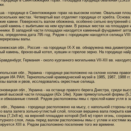
 городище в Свентокжицких горах. Площадка городища овальная (15х26 
ки.
ша - городище в Свентокжицких горах на высоком холме. Овальная площ
кольких местах. Четвертый вал отделяет городище от хребта. Основа н
ие камни. Поверхность валом обожжена, особенно сильно внутренний ск
шой камень с выбитыми на нем кругами. В разных местах на площадке и
нники. В западной части площадки находится каменный фундамент алтаря
ла, определена дата 795 год. Рядом с городищем находятся селища VIII-
перерезаны валы.
онежская обл., Россия - на городище IX-X вв. обнаружена яма диаметром
ый камень, бронзо-вый котел, кувшин и горелое зерно. На городище на
 Бравденбург, Германия - около курганного могильника VII-XII вв. наход
опольская обл., Украина - городище расположено на склоне холма право
иция ИА РАН, Тернопольский краеведческий музей в 1985, 1987, 1988 гг
езы валов и рвов, исследовались окрестные селища.
рновицкая обл., Украина - на останце правого берега Днестра, среди вы
мой высокой части площадки (42х 14м). Храм прямоугольной формы (5,3
и обмазанные глиной. Рядом расположены ямы с прослой-ками угля в зап
 обл., Украина - городище расположено на мысу, с напольной стороны 
о вала залега зольно-углистый слой, плоская вершина вала покрыта ка
ка (7,2х8 м), на верхней площадке которой (5х6 м) горел огонь, сохр
турного слоя, лишь перед валом расположены ямы с углем и костями жив
ируется XIII в. Рядом расположено поселение того же времени.