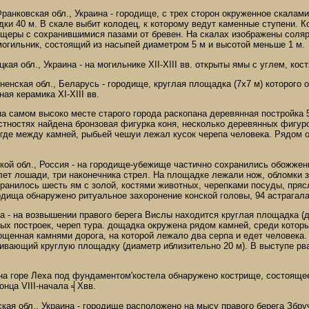
ранковская обл., Украина - городище, с трех сторон окруженное скалам
ки 40 м. В скале выбит колодец, к которому ведут каменные ступени. Ко
ещеры с сохранившимися пазами от бревен. На скалах изображены соляр
могильник, состоящий из насыпей диаметром 5 м и высотой меньше 1 м.
цкая обл., Украина - на могильнике XII-XIII вв. открыты ямы с углем, ко
ненская обл., Беларусь - городище, круглая площадка (7х7 м) которого
ная керамика XI-XIII вв.
на самом высоко месте старого города раскопана деревянная постройка 
естностях найдена бронзовая фигурка коня, несколько деревянных фигу
 где между камней, рыбьей чешуи лежал кусок черепа человека. Рядом 
кой обл., Россия - на городище-убежище частично сохранились обожжен
лет лошади, три наконечника стрел. На площадке лежали нож, обломки з
ранилось шесть ям с золой, костями животных, черепками посуды, прясл
родища обнаружено ритуальное захоронение конской головы, 94 астрагала
 - на возвышении правого берега Вислы находится круглая площадка (д
х построек, череп тура. дощадка окружена рядом камней, среди которы
енная камнями дорога, на которой лежало два серпа и едет человека. О
чивающий круглую площадку (диаметр иблизительно 20 м). В выступе рв
 на горе Леха под фундаментом'костела обнаружено кострище, состоящее
онца VIII-начала ╡Хвв.
ская обл., Украина - городище расположено на мысу правого берега Зб