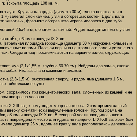
 гг. вскрыта площадь 108 кв. м.
ого луга. Круглая площадка (диаметр 30 м) слегка повышается в
1 м) залегал слой камней, угля и обгоревших костей. Вдоль вала
ти животных, фрагмент обгоревшего черепа человека и два зуба.
льтовой 2,5х4,5 м, с очагом из камней. Рядом находятся ямы с углем.
животнЁх, обломки посуды IX-X вв.
та. |втральная площадка городища (диаметр 30 м) окружена кольцевым
раниченные валами. Плоская вершина центрального вала и уступ с его
отных. Следы огнищ прослеживаются на вершине валов, окружающих
товая яма (2,1х1,55 м, глубина 60-70 см). Найдены два замка, оковка
лета собак. Яма засыпана камнями и шлаком.
стка (2,3х1,5 м), обожженная сверху, и рядом яма (диаметр 1,5 м,
ных, обломками посуды.
ом, сохранилось три концентрических вала, сложенных из камней и не
горы построена часовня.
ния X-XIII вв., к нему ведет мощеная дорога. Храм прямоугольный
ими вверху схематически вырубленные головки. Кругом храма на
убок, обломки посуды IX-X вв. В северной части находилось шесть
асть повреждена и место для идола не найдено. В XI-XII вв. храм был
 имела диаметр 25 м, вдоль ее края у вала располагались деревянные