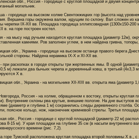
ленская обл., Россия - городище с круглой площадкой и двумя концент
урганный могильник.
ша - городище на высоком холме Свентокжицких гор (высота над уровнем
ия. Вершина горы окружена валом, идущим по склону. Вал сложен из кам
ы черепки IX-XII вв. Площадка городища эллипсовидная (1300х150-200 м)
I в. на горе построен костел.
я - на мысу над ручьем находится круглая площадка (диаметр 12м), ок
тавленная камнями. Ров заполнен углем, в нем найдена гривна, топоры,
ицкая обл., Украина - городище на высоком останце правого берега Дне
ольной стороны. Найдена керамика IX-X и XI-XII вв.
 - при раскопках в городе открыты три жертвенных ямы. В одной (диамет
4-0,5 м) лежали два бычьих черепа и деревянный ковш, в третьей (4х3,3 
ируются Х в.
цкая обл., Украина - на могильнике XII-XIII вв. открыта яма (диаметр 1,
 Новгорода, Россия - на холме, обращенном к востоку, открыты кругла
м). Внутренние склоны рва крутые, внешние пологие. На дне выступов вс
яме (диаметр и глубина 1 м) сохранились следы деревянного столба. О
ли, поясное кольцо, нож, наконечник кремневой стрелы. Третья площадк
кая обл., Россия - городище с круглой площадкой (диаметр 22 м) расп
ва 8-15 м). У края площадки на глубине 35 см (в насыпи внутреннего в
внерусского времени (рис. 7,2).
на горе Тумской расположена круглая площадка второй половины Х в., с