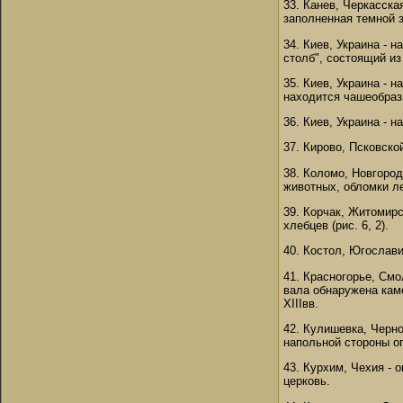
33. Канев, Черкасска
заполненная темной 
34. Киев, Украина - 
столб", состоящий из
35. Киев, Украина -
находится чашеобразн
36. Киев, Украина - 
37. Кирово, Псковско
38. Коломо, Новгород
животных, обломки л
39. Корчак, Житомирс
хлебцев (рис. 6, 2).
40. Костол, Югослави
41. Красногорье, Смо
вала обнаружена кам
XIIIвв.
42. Кулишевка, Черно
напольной стороны ог
43. Курхим, Чехия - 
церковь.