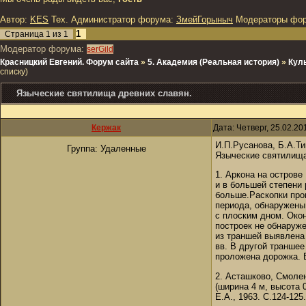
Автор:
KES
Тех. Администратор форума:
ЗмейГорыныч
Модераторы фо
1
Страница
1
из
1
Модератор форума:
serGild
Красницкий Евгений. Форум сайта
»
5. Академия (Реальная история)
»
Куль
списку)
Языческие святилища древних славян.
Кержак
Дата: Четверг, 25.02.2
И.П.Русанова, Б.А.Т
Группа: Удаленные
Языческие святилища
1. Аркона на острове
и в большей степени 
больше.Раскопки пров
периода, обнаружены 
с плоским дном. Око
построек не обнаруже
из траншей выявлена 
вв. В другой траншее
проложена дорожка. 
2. Асташково, Смолен
(ширина 4 м, высота 
Е.А., 1963. С.124-125.