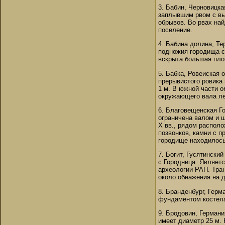
3. Бабин, Черновицка
заплывшим рвом с вы
обрывов. Во рвах на
поселение.
4. Бабина долина, Те
подножия городища-с
вскрыта большая пло
5. Бабка, Ровеиская 
прерывистого ровика 
1 м. В южной части о
окружающего вала ле
6. Благовещенская Г
ограничена валом и 
X вв., рядом распол
позвонков, камни с п
городище находилось
7. Богит, Гусятински
с.Городница. Являетс
археологии РАН. Тра
около обнажения на д
8. Бранденбург, Герм
фундаментом костела
9. Бродовин, Германи
имеет диаметр 25 м. 