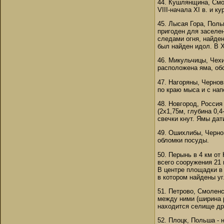
44. Кушлянщина, Смо
VIII-начала XI в. и к
45. Лысая Гора, Поль
пригоден для заселен
следами огня, найден
был найден идол. В XI
46. Микульчицы, Чехи
расположена яма, обс
47. Нагоряны, Чернов
по краю мыса и с нап
48. Новгород, Россия
(2х1,75м, глубина 0,
свечки кнут. Ямы дат
49. Ошихлибы, Чернови
обломки посуды.
50. Перынь в 4 км от
всего сооружения 21 
В центре площадки в 
в котором найдены уг
51. Петрово, Смоленс
между ними (ширина р
находится селище дре
52. Плоцк, Польша - 