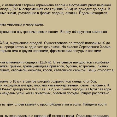
и, с четвертой стороны ограничено валом и внутренним рвом шириной
лодец (2х2 м современная его глубина 5-6 м) не доходит до воды. В
ные знаки, углубление в форме ладони, личины. Рядом находится
стями животных и черепками.
 ограничена внутренним рвом и валом. Во рву обнаружена каменная
5х5 м, окруженная оградой. Существовала со второй половины IX до
рок, среди которых одна четырехликая. На склоне Серебряного Холма
открыта яма с двумя черепами, фрагментами посуды и костями
ная глиняная площадка (12х6 м). В ее центре находилась столбовая
амка, гривны, трапециевидная привеска, бусина, астрагалы, льячки.
ицем, обломком жернова, косой, салтовской серьгой. Вещи относятся
.
иаметр 18 м), в центре которой сохранились следы столбов,
х находится алтарь, плоский камень-жертвенник, селет человека. К
бъект датируется X-XIII вв. В 2,6 км около городища Округлая гора
а найдены угли, кости животных, обломки посуды. Рядом распожено
 из трех слоев камней с прослойками угля и золы. Найдены кости
руча, ружено валом и с напольной стороны рвом. Овальная площадка