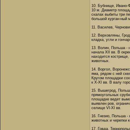
10. Бубнище, Ивано-Ф
10 м. Диаметр площад
скалах выбиты три п
большой курган-ный 
11. Василев, Чернови
12. Верховляны, Грод
кладка, угли и гончар
13. Волин, Польша - 
начала XII вв. В окр
находится кострище,
животных.
14. Воргол, Воронежс
яма, рядом с ней ске
Кругом площадки сох
к X-XI вв. В валу го
15. Вышегрод, Польша
прямоугольных срубны
площадке ведет вымощ
выявлен ров, ограни
селище VI-XI вв.
16. Гнезио, Польша -
животных и черепки к
17. Говда, Тернополь