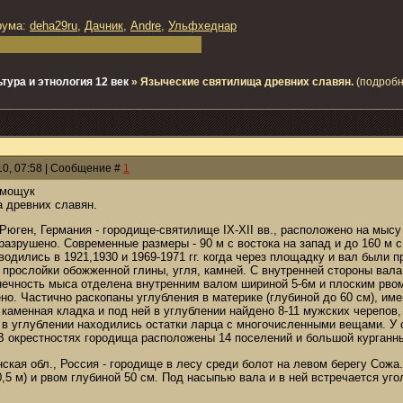
рума:
deha29ru
,
Дачник
,
Andre
,
Ульфхеднар
тура и этнология 12 век
»
Языческие святилища древних славян.
(подробн
010, 07:58 | Сообщение #
1
имощук
 древних славян.
 Рюген, Германия - городище-святилище IX-XII вв., расположено на мыс
разрушено. Современные размеры - 90 м с востока на запад и до 160 м с
одились в 1921,1930 и 1969-1971 гг. когда через площадку и вал были
прослойки обожженной глины, угля, камней. С внутренней стороны вала
нечность мыса отделена внутренним валом шириной 5-6м и плоским рво
но. Частично раскопаны углубления в материке (глубиной до 60 см), и
каменная кладка и под ней в углублении найдено 8-11 мужских черепов,
 в углублении находились остатки ларца с многочисленными вещами. У 
В окрестностях городища расположены 14 поселений и большой курганн
ская обл., Россия - городище в лесу среди болот на левом берегу Сож
0,5 м) и рвом глубиной 50 см. Под насыпью вала и в ней встречается 