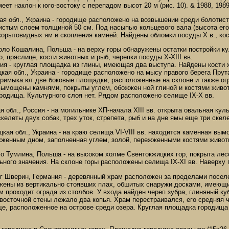
еет наклон к юго-востоку с перепадом высот 20 м (рис. 10). & 1988, 1989
ая обл., Украина - городище расположено на возвышении среди болотист
истым слоем толщиной 50 см. Под насыпью кольцевого вала (высота его 
орытовидных ям и скопления камней. Найдены обломки посуды Х в., кос
оло Кошалина, Польша - на верху горы обнаружены остатки постройки ку
, пряслице, кости животных и рыб, черепки посуды X-XIII вв.
ия - круглая площадка из глины, имеющая два выступа. Найдены кости 
цкая обл., Украина - городище расположено на мысу правого берега Пру
примыка.ют две боковые площадки, расположенные на склоне и также ог
вымощены камнями, покрыты углем, обожжен ной глиной и костями жив
родища. Культурного слоя нет. Рядом расположено селище IX-X вв.
я обл., Россия - на могильнике ХП-начала XIII вв. открыта овальная куль
келеты двух собак, трех уток, стрепета, рыб и на дне ямы еще три ске
цкая обл., Украина - на краю селища VI-VIII вв. находится каменная вымо
ожженным дном, заполненная углем, золой, пережженными костями живот
ло Тумлина, Польша - на высоком холме Свентокжицких гор, покрыта лес
ного значения. На склоне горы расположены селища IX-XI вв. Наверху 
уг Шверин, Германия - деревянный храм расположен за пределами поселе
ложены из вертикально стоявших плах, обшитых снаружи досками, имеющ
 м проходит ограда из столбов. У входа найден череп зубра, глиняный к
-восточной стены лежало два копья. Храм перестраивался, его средняя ч
ще, расположенное на острове среди озера. Круглая площадка городища