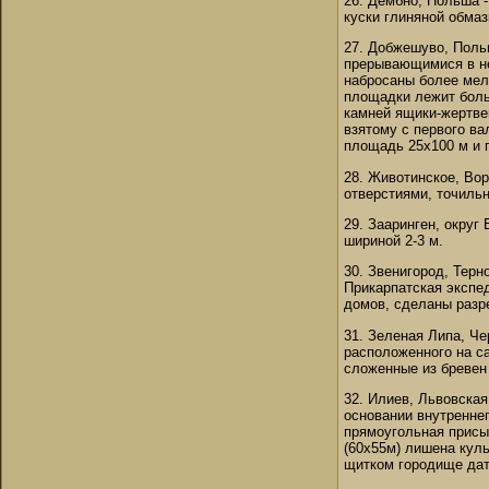
26. Дембно, Польша -
куски глиняной обмаз
27. Добжешуво, Поль
прерывающимися в нес
набросаны более мелк
площадки лежит боль
камней ящики-жертве
взятому с первого ва
площадь 25х100 м и 
28. Животинское, Вор
отверстиями, точильн
29. Зааринген, округ
шириной 2-3 м.
30. Звенигород, Терн
Прикарпатская экспед
домов, сделаны разр
31. Зеленая Липа, Че
расположенного на са
сложенные из бревен 
32. Илиев, Львовская
основании внутреннег
прямоугольная присып
(60х55м) лишена куль
щитком городище дат