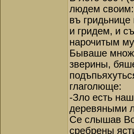
людем своим: 
въ гридьнице 
и гридем, и с
нарочитым муж
Бываше множст
зверины, бяше
подъпьяхуться
глаголюще:
-Зло есть наш
деревяными л
Се слышав Во
сребрены ясти