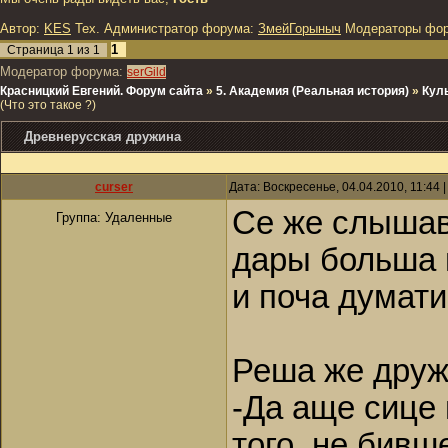
Автор:
KES
Тех. Администратор форума:
ЗмейГорыныч
Модераторы фо
1
Страница
1
из
1
Модератор форума:
serGild
Красницкий Евгений. Форум сайта
»
5. Академия (Реальная история)
»
Куль
(Что это такое ?)
Древнерусская дружина
curser
Дата: Воскресенье, 04.04.2010, 11:44
Се же слышав,
Группа: Удаленные
дары больша 
и поча думати
Реша же друж
-Да аще сице 
того, не бивш