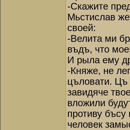
-Скажите пре
Мьстислав же
своей:
-Велита ми бр
въдъ, что мое
И рыла ему д
-Княже, не ле
цъловати. Цъ 
завидяче тво
вложили будут
противу бъсу 
человек замыс