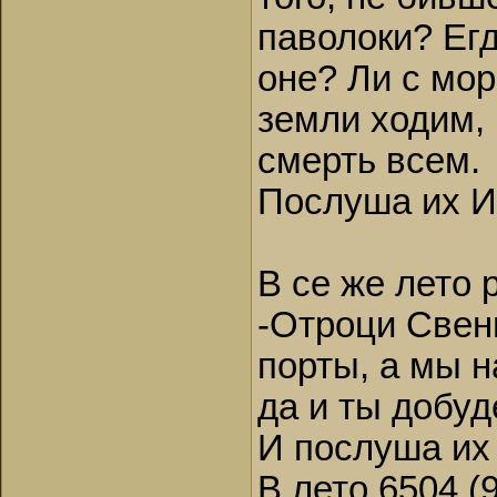
паволоки? Егд
оне? Ли с мор
земли ходим, 
смерть всем.
Послуша их Иг
В се же лето 
-Отроци Свен
порты, а мы н
да и ты добуд
И послуша их 
В лето 6504 (9