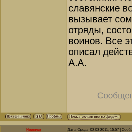
славянские во
вызывает сом
отряды, сост
воинов. Все э
описал дейст
А.А.
Сообщен
Иринико
Дата: Среда, 02.03.2011, 15:57 | Соо