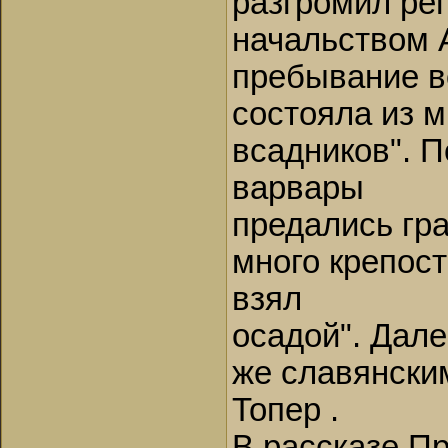
разгромил ре
начальством 
пребывание в
состояла из 
всадников". П
варвары
предались гра
много крепост
взял
осадой". Дале
же славянски
Топер .
В рассказе П