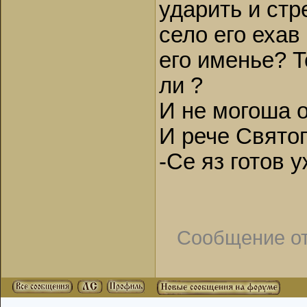
ударить и стр
село его ехав 
его именье? Т
ли ?
И не могоша 
И рече Святоп
-Се яз готов у
Сообщение о