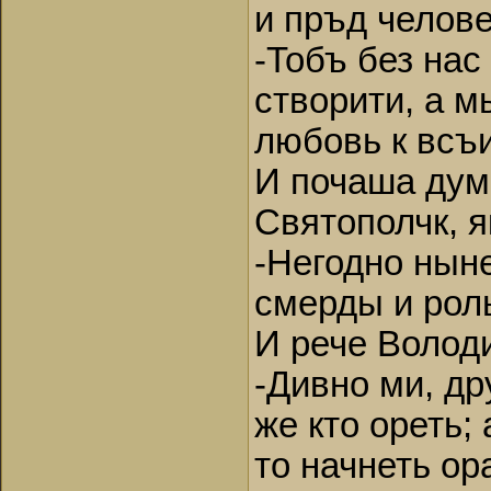
и пръд челов
-Тобъ без нас
створити, а 
любовь к всъи
И почаша дум
Святополчк, я
-Негодно ныне
смерды и роль
И рече Волод
-Дивно ми, д
же кто ореть;
то начнеть ор