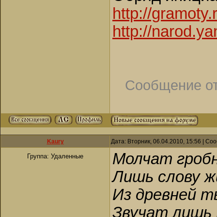
http://gramoty
http://narod.ya
Сообщение о
Kaury
Дата: Вторник, 06.04.2010, 15:56 | С
Молчат гробн
Группа: Удаленные
Лишь слову ж
Из древней т
Звучат лишь 