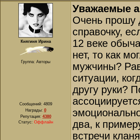
Уважаемые а
Очень прошу 
справочку, ес
12 веке обыч
Княгиня Ирина
нет, то как м
Группа: Авторы
мужчины? Рав
ситуации, ко
другу руки? П
ассоциируется
Сообщений:
4809
эмоционально
Награды:
0
Репутация:
4380
два, к пример
Статус:
Оффлайн
встречи кланя