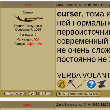
Вик
Дата: Воскресенье, 04.04.2010, 12:13
curser
, тема 
Сотник
ней нормальн
Группа: Ушкуйники
первоисточни
Сообщений:
1039
Награды:
0
современный 
Репутация:
514
Статус:
Оффлайн
не очень слож
постоянно не 
VERBA VOLANT
curser
Дата: Воскресенье, 04.04.2010, 12:30