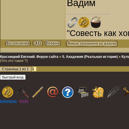
Вадим
"Совесть как хо
Красницкий Евгений. Форум сайта
»
5. Академия (Реальная история)
»
Куль
(Что это такое ?)
1
Страница
1
из
1
legionerus
,
Andre
,