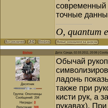
современный 
точные данные
О, quantum es
Bishop
Дата: Среда, 02.03.2011, 20:06 | Соо
Обычай рукоп
символизиров
ладонь показы
Десятник
также при рук
Группа: Ополченцы
кисти рук, а 
Сообщений:
204
Награды:
0
рукавах). Пр
Репутация:
308