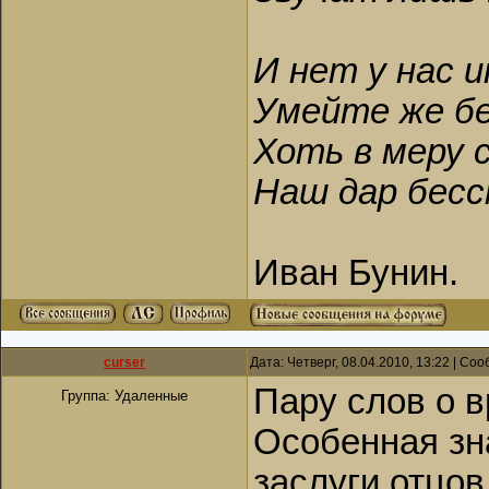
И нет у нас 
Умейте же б
Хоть в меру с
Наш дар бесс
Иван Бунин.
curser
Дата: Четверг, 08.04.2010, 13:22 | С
Пару слов о 
Группа: Удаленные
Особенная зн
заслуги отцо