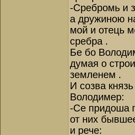
-Сребромь и 
а дружиною на
мой и отець 
сребра .
Бе бо Володи
думая о строи
земленем .
И созва князь
Володимер:
-Се придоша 
от них бывше
и рече: