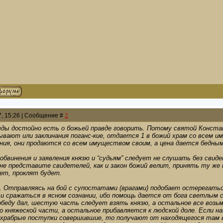
7, 15:26 | Сообщение #
2
авды достойно есть о божьей правде говорить. Потому святой Констан
вают или заклинания поганс-кие, отдается 1 в божий храм со всем 
ания, они продаются со всем имуществом своим, а цена дается бедным
и обвинения и заявления князю и “судьям” следует не слушать без сви
не представите свидетелей, как и закон божий велит, принять ту же 
ет, проклят будет.
че. Отправляясь на бой с супостатами (врагами) подобает остерегатьс
 сражаться в ясном сознании, ибо помощь дается от бога светлым се
победу дал, шестую часть следует взять князю, а остальное все возь
 княжеской части, а остальное прибавляется к людской доле. Если н
 храбрые поступки совершившие, то получают от находящегося там в 