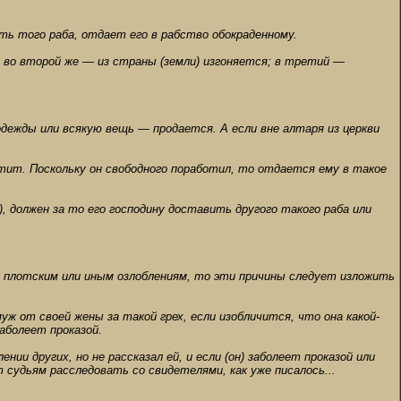
еть того раба, отдает его в рабство обокраденному.
; во второй же — из страны (земли) изгоняется; в третий —
одежды или всякую вещь — продается. А если вне алтаря из церкви
отит. Поскольку он свободного поработил, то отдается ему в такое
, должен за то его господину доставить другого такого раба или
ли плотским или иным озлоблениям, то эти причины следует изложить
муж от своей жены за такой грех, если изобличится, что она какой-
заболеет проказой.
нии других, но не рассказал ей, и если (он) заболеет проказой или
т судьям расследовать со свидетелями, как уже писалось...