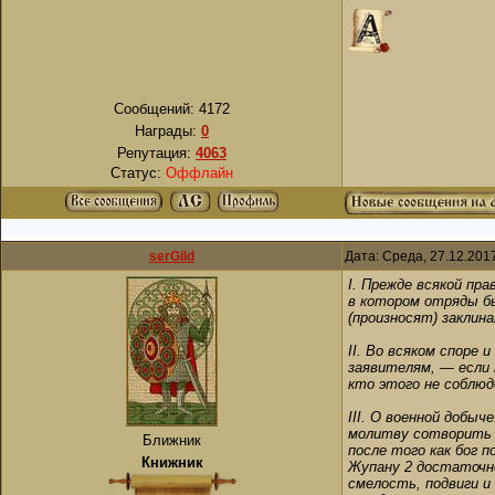
Сообщений:
4172
Награды:
0
Репутация:
4063
Статус:
Оффлайн
serGild
Дата: Среда, 27.12.201
I. Прежде всякой пр
в котором отряды бы
(произносят) заклин
II. Во всяком споре 
заявителям, — если 
кто этого не соблюд
III. О военной добы
молитву сотворить и
Ближник
после того как бог 
Книжник
Жупану 2 достаточно
смелость, подвиги и