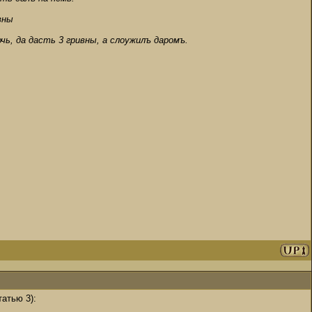
вны
ь, да дасть 3 гривны, а слоужилъ даромъ.
атью 3):