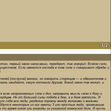
тин, первый закон написавши, передают, так говорил: Всякое село,
имуществом. Если имеются господа в том селе и совершают обряды и
.
детелей (послухов) многих, но говорить спорящим — и обвинителям и
казнь ожидайте, какую готовили другим; божий закон так велит, и
я всех неприязненных слов и дел, направить мысль свою к богу и
рдцам. Не от большей силы победа в бою, а в боге крепость. И
мут себе все люди, разделив поровну между великими и малыми.
айдутся некоторые из них кметы 3 или простые люди, проявившие
то время князя или воеводы из указанной княжеской доли. И пусть