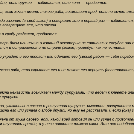
ойне, если оружие — избивается, если коня — продается.
ба, если хочет иметь такого раба, возмещает вред, если не хочет им
до загонит (в свой загон) и совершит это в первый раз — избивается
е возвращает все, что загнал.
 в гробу разденет, продается.
лтарь днем или ночью и взявший некоторые из священных сосудов или 
тся и остригается и по стране (земле) проведут как нечестивца.
о украдет и его продаст или сделает его (своим) рабом — себя пораб
жого раба, если скрывает его и не может его вернуть (восстановить)
риязни ненависть возникает между супругами, что ведет к клевете и
и супругов.
ин, указанных в законе о разлучении супругов, имеются: разлучается 
изни его или узнала о злобе других, но ему не рассказала, и если (она) 
ена от мужа своего, если какой вред готовил он или узнал о приготовле
им случилось прежде, и у него появятся тяжкие язвы. Это все подобае