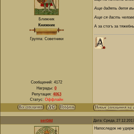
Аще дадять детя въс
Аще ся дасть челове
Ближник
Книжник
А за стогъ за тяжебн
Группа: Советники
Сообщений:
4172
Награды:
0
Репутация:
4063
Статус:
Оффлайн
serGild
Дата: Среда, 27.12.201
Напоследок не удержу