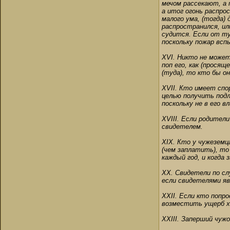
мечом рассекают, а п
а итог огонь распрос
малого ума, (тогда)
распространился, или
судится. Если от ту
поскольку пожар всп
XVI. Никто не может
поп его, как (прося
(туда), то кто бы о
ХVII. Кто имеет спор
целью получить подл
поскольку не в его 
XVIII. Если родител
свидетелем.
XIX. Кто у чужеземц
(чем заплатить), то
каждый год, и когда
XX. Свидетели по сл
если свидетелями я
XXII. Если кто попр
возместить ущерб хо
ХХIII. Заперший чужо