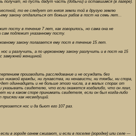
ь получат, но пусть дадут часть (добычи) и оставшимся (в лагере).
честной, то ее следует от князя земли той в другую землю
ьему закону отдалиться от божьих рабов в пост на семь лет...
ит посту в течение 7 лет, как говорилось, но сама она не
а сам подлежит указанному посту.
рковному закону полагается ему пост в течение 15 лет.
нос и разлучить, а по церковному закону разлучить и в пост на 15
 с замужней женщиной.
 терпением производить расследование и не осуждать без
 никакой вражды, ни лукавства, ни ненависти, ни тяжбы, ни спора,
удет одиннадцать и не больше этого числа, а в малых спорах от
и указывать свидетелю, что если окажется когдалибо, что он лгал,
ает ни в каком споре принимать свидетеля, если он был когда-либо
т присяги как несведущий.
отрезается нос и да бьют его 107 раз.
сли в городе огнем сжигают, и если в поселке (городке) или селе —