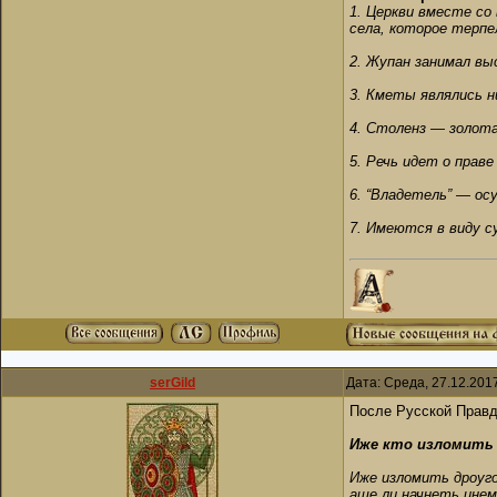
1. Церкви вместе со
села, которое терпе
2. Жупан занимал вы
3. Кметы являлись н
4. Столенз — золота
5. Речь идет о праве
6. “Владетель” — ос
7. Имеются в виду с
serGild
Дата: Среда, 27.12.201
После Русской Правд
Иже кто изломить
Иже изломить дроуго
аще ли начнеть инем