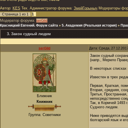
Автор:
KES
Тех. Администратор форума:
ЗмейГорыныч
Модераторы фо
1
Страница
1
из
1
Модератор форума:
serGild
Красницкий Евгений. Форум сайта
»
5. Академия (Реальная история)
»
Прав
3. Закон судный людем
serGild
Дата: Среда, 27.12.201
Закон судный сохран
(напр., Мерило Праве
В некоторых списках 
Известен в трех реда
Первая, Краткая, пом
Вторая, средняя, сох
Третья, Пространная,
Ближник
непосредственно сое
Книжник
Так, в Кормчей 1493 
Судного людем.
Группа: Советники
Ниже приводятся выде
болгарский язык и ег