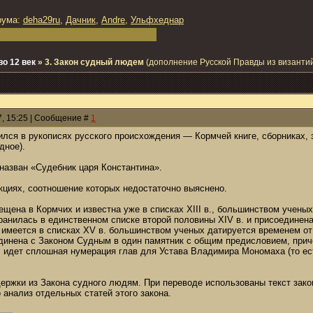
рума:
deha29ru
,
Дачник
,
Andre
,
Ульфхеднар
о 12 век
»
3. Закон судный людем
(дополнение Русской Правды из византий
7, 15:25 | Сообщение #
1
ился в рукописях русского происхождения — Кормчей книге, сборниках, 
дное).
назван «Судебник царя Константина».
кциях, соотношение которых недостаточно выяснено.
ещена в Кормчих и известна уже в списках XIII в., большинством ученых 
ранилась в единственном списке второй половины XIV в. и присоединен
 имеется в списках XV в. большинством ученых датируется временем от
динена с Законом Судным в один памятник с общим предисловием, прич
г. идет сплошная нумерация глав для Устава Владимира Мономаха (то ес
ржки из Закона судного людям. При переводе использованы текст закон
о анализ отдельных статей этого закона.