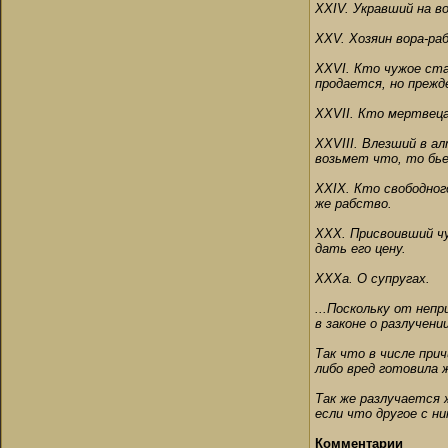
XXIV. Укравший на в
XXV. Хозяин вора-ра
XXVI. Кто чужое ста
продается, но прежд
XXVII. Кто мертвеца
XXVIII. Влезший в а
возьмет что, то бье
XXIX. Кто свободног
же рабство.
XXX. Присвоивший чу
дать его цену.
ХХХа. О супругах.
...Поскольку от неп
в законе о разлучени
Так что в числе прич
либо вред готовила ж
Так же разлучается ж
если что другое с н
Комментарии