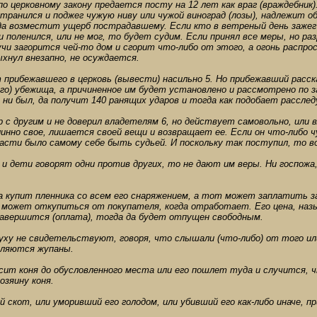
о церковному закону предается посту на 12 лет как враг (враждебник)
транился и поджег чужую ниву или чужой виноград (лозы), надлежит об
 да возместит ущерб пострадавшему. Если кто в ветреный день зажег о
 поленился, или не мог, то будет судим. Если принял все меры, но ра
чи загорится чей-то дом и сгорит что-либо от этого, а огонь распр
ыхнул внезапно, не осуждается.
 прибежавшего в церковь (вывести) насильно 5. Но прибежавший расск
щего) убежища, а причиненное им будет установлено и рассмотрено по
н ни был, да получит 140 ранящих ударов и тогда как подобает рассле
 с другим и не доверил владетелям 6, но действует самовольно, или вл
инно свое, лишается своей вещи и возвращает ее. Если он что-либо ч
власти было самому себе быть судьей. И поскольку так поступил, то в
и и дети говорят одни против других, то не дают им веры. Ни госпожа
а купит пленника со всем его снаряжением, а тот может заплатить за
 может откупиться от покупателя, когда отработает. Его цена, наз
 завершится (оплата), тогда да будет отпущен свободным.
уху не свидетельствуют, говоря, что слышали (что-либо) от того ил
вляются жупаны.
осит коня до обусловленного места или его пошлет туда и случится,
зяину коня.
й скот, или уморивший его голодом, или убивший его как-либо иначе, пр