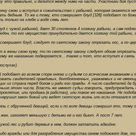
ку это правильно, и делится между ними на части. Участники боя пуст
жену свою и вступил в сожительство с рабыней, которая окажется не
дать бедным. То же и тому, кто совершает блуд [328] подобает по бож
 только на хлебе и воде семь лет.
уд с чужой рабыней, дает 30 столензов 4 хозяину рабыни, а сам подлеж
беден, то его имущество принудительно дается хозяину той рабыни, 
 совершает блуд, следует по светскому закону отрезать нос, а по це
ет в жены свою куму, то по светскому закону следует обоим отрезать 
ому же наказанию подвергается... также и тот, кто вступит в связь
послухах).
) подобает во всяком споре князю и судьям со всяческим вниманием и
овать свидетелей правдивых, богобоязненных, уважаемых и не имеющих
х из страха перед богом и ради его правды. А число свидетелей да б
еньше этого числа. Власть же имеют судьи говорить, предупреждать 
роклятие, или продажа (в рабство), или такое же наказание. Не подоб
и нарушил закон божий или ведет скотскую жизнь или если отказался о
язь с обрученной девицей, если и по воле девицы совершил это, тому 
х жен, изгоняет меньшую с детьми ее и его бьют. А пост 7 лет.
ужой лес и рубит деревья в нем, должен заплатить вдвойне.
-либо вражды или для разграбления имущества огнем подожжет дом, то е