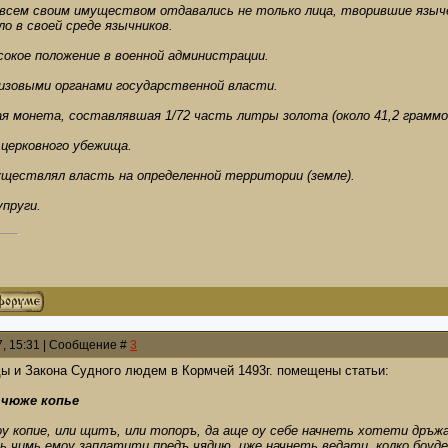
 всем своим имуществом отдавались не только лица, творившие язычес
ло в своей среде язычников.
сокое положение в военной администрации.
изовыми органами государственной власти.
я монета, составлявшая 1/72 часть литры золота (около 41,2 граммо
 церковного убежища.
уществлял власть на определенной территории (земле).
упруги.
7, 15:31 | Сообщение #
3
ы и Закона Судного людем в Кормчей 1493г. помещены статьи:
 чюже копье
у копие, или щитъ, или топоръ, да аще оу себе начнеть хотети дръжа
ь чимь емоу заплатити предъ чядию, иже начнеть ведати, колко боуде