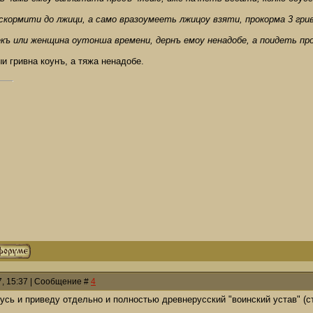
кормити до лжици, а само вразоумееть лжицоу взяти, прокорма 3 гри
къ или женщина оутонша времени, дернъ емоу ненадобе, а поидеть проч
ыи гривна коунъ, а тяжа ненадобе.
7, 15:37 | Сообщение #
4
сь и приведу отдельно и полностью древнерусский "воинский устав" (ст