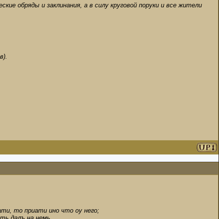
кие обряды и заклинания, а в силу круговой поруки и все жители
в).
ти, то приати ино что оу него;
ть далъ на немь.