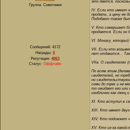
это дается, посколь
Группа: Советники
IV. Если кто имеет 
продать, а цену ее 
Подобает также быть
V. Кто совершает бл
продается. Если он 
VI. Монаху, который
Сообщений:
4172
VII. Если кто возьм
Награды:
0
лет отдаются... Так
Репутация:
4063
VIIa. О свидетелях (
Статус:
Оффлайн
По всем этим (делам
свидетелей, но треб
но свидетельствующи
семи до трех и не м
то ожидает его или п
изобличен как лжец 
XI. Кто вступил в св
XIII. Кто имеет дву
XIV. Кто подожжет ч
XV. Кто из-за какой