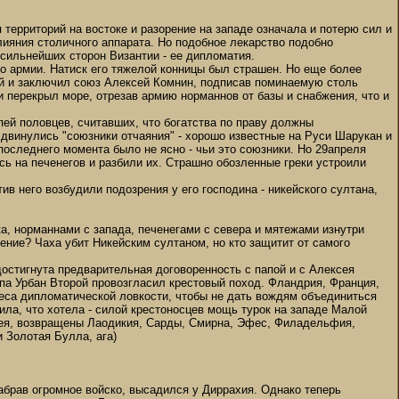
территорий на востоке и разорение на западе означала и потерю сил и
лияния столичного аппарата. Но подобное лекарство подобно
 сильнейших сторон Византии - ее дипломатия.
о армии. Натиск его тяжелой конницы был страшен. Но еще более
ей и заключил союз Алексей Комнин, подписав поминаемую столь
перекрыл море, отрезав армию норманнов от базы и снабжения, что и
пей половцев, считавших, что богатства по праву должны
двинулись "союзники отчаяния" - хорошо известные на Руси Шарукан и
последнего момента было не ясно - чьи это союзники. Но 29апреля
ь на печенегов и разбили их. Страшно обозленные греки устроили
 него возбудили подозрения у его господина - никейского султана,
а, норманнами с запада, печенегами с севера и мятежами изнутри
ение? Чаха убит Никейским султаном, но кто защитит от самого
достигнута предварительная договоренность с папой и с Алексея
апа Урбан Второй провозгласил крестовый поход. Фландрия, Франция,
еса дипломатической ловкости, чтобы не дать вождям объединиться
чила, что хотела - силой крестоносцев мощь турок на западе Малой
кея, возвращены Лаодикия, Сарды, Смирна, Эфес, Филадельфия,
 Золотая Булла, ага)
 набрав огромное войско, высадился у Диррахия. Однако теперь