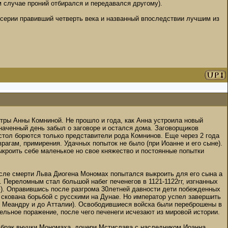
м случае проний отбирался и передавался другому).
серии правивший четверть века и названный впоследствии лучшим из
стры Анны Комниной. Не прошло и года, как Анна устроила новый
азначенный день забыл о заговоре и остался дома. Заговорщиков
естол борются только представители рода Комнинов. Еще через 2 года
рагам, примирения. Удачных попыток не было (при Иоанне и его сыне).
ыкроить себе маленькое но свое княжество и постоянные попытки
сле смерти Льва Диогена Мономах попытался выкроить для его сына а
. Переломным стал большой набег печенегов в 1121-1122гг, изгнанных
ю). Оправившись после разгрома 30летней давности дети побежденных
ь скована борьбой с русскими на Дунае. Но император успел завершить
по Меандру и до Атталии). Освободившиеся войска были переброшены в
тельное поражение, после чего печенеги исчезают из мировой истории.
я брак внучки Мономаха, дочери Мстислава с наследником Иоанна