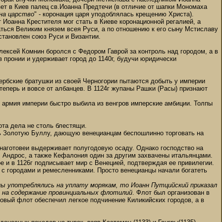
зет в Киев палец св.Иоанна Предтечи (в отличие от шапки Мономаха
на царство
" - коронация царя уподоблялась крещению Христа).
т Иоанна Крестителя мог стать в Киеве коронационной регалией, а
аться Великим князем всея Руси, а по отношению к его сыну Мстиславу
сстановлен союз Руси и Византии.
ексей Комнин боролся с Федором Гаврой за контроль над городом, а в
в пронии и удерживает город до 1140г, будучи юридически
Сербские братушки из своей Черногории пытаются добыть у империи
, теперь и вовсе от албанцев. В 1124г жупаны Рашки (Расы) признают
я армия империи быстро выбила из венгров имперские амбиции. Толпы
лота дела не столь блестящи.
ить Золотую Буллу, дающую венецианцам беспошлинно торговать на
н наготовеи выдерживает полугодовую осаду. Однако господство на
, Андрос, а также Кефалония один за другим захвачены итальянцами.
е и в 1126г подписывает мир с Венецией, подтверждая ее привилегии.
е с городами и ремесленниками. Просто венецианцы начали богатеть
ы употреблялись на уплату морякам, то Иоанн Путцийский приказал
и на содержание провинциальных флотилий
. Флот был организован в
новый флот обеспечил легкое подчинение Киликийских городов, а в