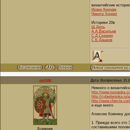
византийские истори
Иоанн Киннам
Никита Хониат
Историки 20в
Ш.Диль
А.А.Васильев
С.Д.Сказкин
С.Б.Дашков
serGild
Дата: Воскресенье, 31.
Немного о византийс
http://www.rusnauka.
http://cyberleninka.ru/a
http://www.chen-la.com
и еще много
Алексею Комнину дос
1. Прежде всего это 
составившими половин
Ближник