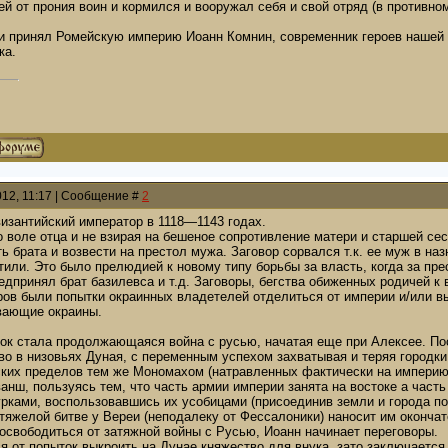
ей от прония воин и кормился и вооружал себя и свой отряд (в противно
ии принял Ромейскую империю Иоанн Комнин, современник героев нашей 
ка.
012, 11:17 | Сообщение #
2
изантийский император в 1118—1143 годах.
 воле отца и не взирая на бешеное сопротивление матери и старшей се
ть брата и возвести на престол мужа. Заговор сорвался т.к. ее муж в н
тили. Это было прелюдией к новому типу борьбы за власть, когда за пр
дпринял брат базилевса и т.д. Заговоры, бегства обиженных родичей к в
ров были попытки окраинных владетелей отделиться от империи и/или в
вающие окраины.
ток стала продолжающаяся война с русью, начатая еще при Алексее. По
во в низовьях Дуная, с переменным успехом захватывая и теряя городки
усских пределов тем же Мономахом (натравленных фактически на импери
анш, пользуясь тем, что часть армии империи занята на востоке а част
турками, воспользовавшись их усобицами (присоединив земли и города 
в тяжелой битве у Вереи (неподалеку от Фессалоники) наносит им оконча
освободиться от затяжной войны с Русью, Иоанн начинает переговоры.
я от попыток выкроить на Дунае княжество для внука, зато заключаетс