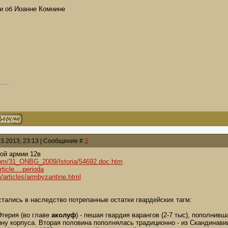
ки об Иоанне Комнине
03.2013, 23:13 | Сообщение #
3
кой армии 12в
com/31_ONBG_2009/Istoria/54692.doc.htm
rticle....perioda
/articles/armbyzantine.html
тались в наследство потрепанные остатки гвардейских тагм:
Этерия (во главе
аколуф
) - пешая гвардия варангов (2-7 тыс), пополнив
у корпуса. Вторая половина пополнялась традиционно - из Скандинавии.