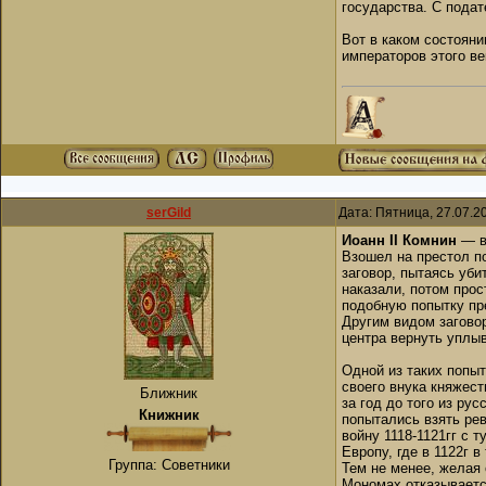
государства. С подат
Вот в каком состоян
императоров этого ве
serGild
Дата: Пятница, 27.07.2
Иоанн II Комнин
— в
Взошел на престол по
заговор, пытаясь уби
наказали, потом прос
подобную попытку пре
Другим видом загово
центра вернуть уплы
Одной из таких попы
своего внука княжест
Ближник
за год до того из р
Книжник
попытались взять рев
войну 1118-1121гг с 
Европу, где в 1122г 
Группа: Советники
Тем не менее, желая 
Мономах отказываетс