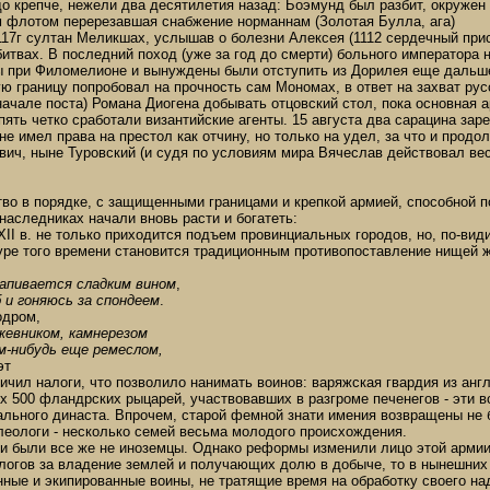
до крепче, нежели два десятилетия назад: Боэмунд был разбит, окружен
м флотом перерезавшая снабжение норманнам (Золотая Булла, ага)
1117г султан Меликшах, услышав о болезни Алексея (1112 сердечный пр
битвах. В последний поход (уже за год до смерти) больного император
ы при Филомелионе и вынуждены были отступить из Дорилея еще дальше
ю границу попробовал на прочность сам Мономах, в ответ на захват рус
ачале поста) Романа Диогена добывать отцовский стол, пока основная 
пять четко сработали византийские агенты. 15 августа два сарацина зар
е имел права на престол как отчину, но только на удел, за что и продо
ич, ныне Туровский (и судя по условиям мира Вячеслав действовал вес
тво в порядке, с защищенными границами и крепкой армией, способной п
 наследниках начали вновь расти и богатеть:
XII в. не только приходится подъем провинциальных городов, но, по-ви
туре того времени становится традиционным противопоставление нищей
апивается сладким вином
,
 и гоняюсь за спондеем
.
одром,
жевником, камнерезом
м-нибудь еще ремеслом,
эт
чил налоги, что позволило нанимать воинов: варяжская гвардия из англ
х 500 фландрских рыцарей, участвовавших в разгроме печенегов - эти 
ального династа. Впрочем, старой фемной знати имения возвращены не б
леологи - несколько семей весьма молодого происхождения.
и были все же не иноземцы. Однако реформы изменили лицо этой армии
логов за владение землей и получающих долю в добыче, то в нынешних 
ные и экипированные воины, не тратящие время на обработку своего на