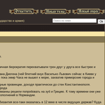
сударство и армия)
ю.
ичная бюрократия перехватывали трон друг у друга все быстрее и
на Диогена (чей 9летний внук Василько Львович сейчас в Киеве у
 пока эмир Чаха не вышел к морю, захватив приморские города и
ные провинции, доходя практически до стен Константинополя.
орода
рманны решили попробовать на зуб и Грецию. К тому времени они уже
пополнений в Нормандии.
изантия все-таки оказалась в 12 веке в числе ведущих держав? Куда