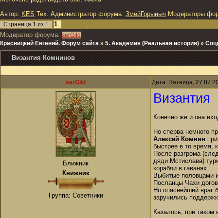
Автор:
KES
Тех. Администратор форума:
ЗмейГорыныч
Модераторы фо
1
Страница
1
из
1
Модератор форума:
serGild
Красницкий Евгений. Форум сайта
»
5. Академия (Реальная история)
»
Соц
Византия Комнинов
serGild
Дата: Пятница, 27.07.2
Византия
Конечно же и она вхо
Но сперва немного п
Алексей Комнин
при
быстрее в то время,
После разгрома (сле
дяди Мстислава) тур
Ближник
корабли в гаванях.
Книжник
Выбитые половцами и
Посланцы Чахи догов
Но опаснейший враг 
Группа: Советники
заручились поддержк
Казалось, при таком