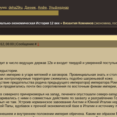
рума:
deha29ru
,
Дачник
,
Andre
,
Ульфхеднар
иально-экономическая История 12 век
»
Византия Комнинов
(экономика, го
012, 06:00 | Сообщение #
1
дит в число ведущих держав 12в и входит твердой и уверенной поступь
редыстории.
нял империю в угаре мятежей и заговоров. Провинциальная знать и стол
 как контролируемые территории сжимались подобно шагреньевой коже.
дствие предательства родича предыдущего императора) императора Рома
ки продвигались почти без сопротивления по восточным фемам империи,
з северного причерноморья на запад, печенеги опустошали северо-запад
аривались с ними о совместных действиях по захвату и разграблению Г
был не там. Устроив норманнское завоевание Англии и Южной Италии но
ой Папы, вдобавок к прочной экономической базе в Италии и источнику 
 внешнем и внутреннем положении империя обречена. Каким же образом В