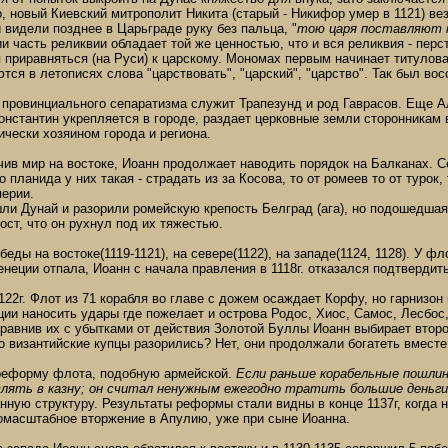
, новый Киевский митрополит Никита (старый - Никифор умер в 1121) ве
и видели позднее в Царьграде руку без пальца, "
тою царя поставляют 
и часть реликвии обладает той же ценностью, что и вся реликвия - перс
я приравняться (на Руси) к царскому. Мономах первым начинает титулов
тся в летописях слова "царствовать", "царский", "царство". Так был во
провинциального сепаратизма служит Трапезунд и род Гаврасов. Еще Ал
Константин укрепляется в городе, раздает церковные земли сторонникам 
чески хозяином города и региона.
чив мир на востоке, Иоанн продолжает наводить порядок на Балканах. 
о планида у них такая - страдать из за Косова, то от ромеев то от турок
ерии.
шли Дунай и разорили ромейскую крепость Белград (ага), но подошедша
ост, что он рухнул под их тяжестью.
еды на востоке(1119-1121), на севере(1122), на западе(1124, 1128). У ф
енеции отпала, Иоанн с начала правления в 1118г. отказался подтверд
122г. Флот из 71 корабля во главе с дожем осаждает Корфу, но гарнизо
ии наносить удары где пожелает и острова Родос, Хиос, Самос, Лесбос
равнив их с убытками от действия Золотой Буллы Иоанн выбирает второ
о византийские купцы разорились? Нет, они продолжали богатеть вмест
реформу флота, подобную армейской.
Если раньше корабельные пошлин
влять в казну; он считал ненужным ежегодно тратить большие деньг
ную структуру. Результаты реформы стали видны в конце 1137г, когда 
номасштабное вторжение в Апулию, уже при сыне Иоанна.