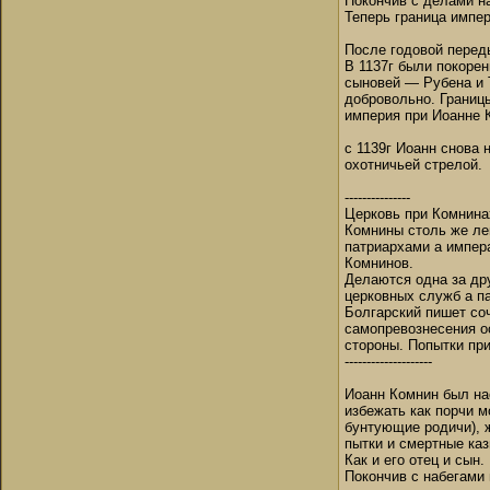
Покончив с делами на
Теперь граница импер
После годовой перед
В 1137г были покорен
сыновей — Рубена и 
добровольно. Границ
империя при Иоанне К
с 1139г Иоанн снова 
охотничьей стрелой.
---------------
Церковь при Комнина
Комнины столь же лег
патриархами а импера
Комнинов.
Делаются одна за дру
церковных служб а п
Болгарский пишет соч
самопревознесения о
стороны. Попытки пр
--------------------
Иоанн Комнин был нас
избежать как порчи м
бунтующие родичи), 
пытки и смертные каз
Как и его отец и сын
Покончив с набегами 