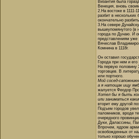
Византия была гораз
Венеция, вновь свои
2.На востоке в 1111-
разбит в нескольких 
окончательно разбит
3.На севере Дунайску
вышеупомянутого (в н
города по Дунаю. И о
представлениям уже н
Вячеслав Владимиров
Комнина в 1118г.
Он оставил государс
Города при нем и его
На первую половину 
торговцев. В литера
или портного.
Мой сосед-сапожник
н
а я натощак ищу ямб
жалуется Феодор Пр
Хотел бы я быть ко
или заниматься каки
вторит ему другой по
Подъем городов увели
паломников, вроде те
очередного провинци
Дуки, Далассины, Па
Впрочем, ядром арми
освобожденных от на
только хорошо обучен