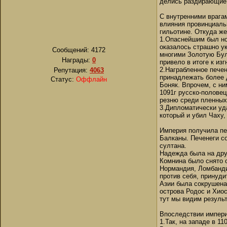
делись раздирающие 
С внутренними врагам
влияния провинциальн
гильотине. Откуда же
1.Опаснейшим был но
оказалось страшно у
Сообщений:
4172
многими Золотую Бул
Награды:
0
привело в итоге к из
2.Награбленное печен
Репутация:
4063
принадлежать более 
Статус:
Оффлайн
Боняк. Впрочем, с ни
1091г русско-полове
резню среди пленных.
3.Дипломатически уд
который и убил Чаху,
Империя получила пер
Балканы. Печенеги со
султана.
Надежда была на друг
Комнина было снято о
Нормандия, Ломбанди
против себя, принуди
Азии была сокрушена
острова Родос и Хио
тут мы видим результ
Впоследствии импери
1.Так, на западе в 1