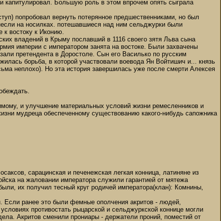
 и капитулировал. Большую роль в этом впрочем опять сыграла
иступ) попробовал вернуть потерянное предшественниками, но был
а несли на носилках. потешавшиеся над ним сельджурки были
 к востоку к Иконию.
ских владений в Крыму пославший в 1116 своего зятя Льва сына
армия империи с императором занята на востоке. Были захвачены
езали претендента в Доростоле. Сын его Василько по русским
лжилась борьба, в которой участвовали воевода Ян Войтишич и... князь
ьма неплохо). Но эта история завершилась уже после смерти Алексея
обеждать.
димому, и улучшение материальных условий жизни ремесленников и
 жизни мудреца обеспеченному существованию какого-нибудь сапожника
осаксов, сарацинская и печенежская легкая конница, латиняне из
войска на жаловании императора служили гарантией от мятежа
ыли, их получил тесный круг родичей императора(клан): Комнины,
. Если ранее это были фемные ополчения акритов - людей,
условиях противостать рыцарской и сельджуркской коннице могли
дела. Акритов сменили прониары - держатели проний, поместий от