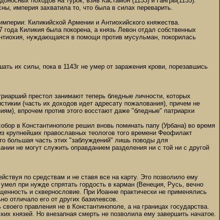
оносных походов на турок, взяв Кастамон (1133) и Гангры(1135).
ны, империя захватила то, что была в силах переварить.
империи: Киликийской Армении и Антиохийского княжества.
7 года Киликия была покорена, а князь Левон отдал собственных
 Антиохия, нуждающаяся в помощи против мусульман, покорилась
ать их силы, пока в 1143г не умер от заражения крови, порезавшись
триарший престол занимают теперь бледные личности, которых
стикии (часть их доходов идет адресату пожалования), причем не
иям), впрочем против этого восстают даже "бледные" патриархи
собор в Константинополе решил вновь поминать папу (Урбана) во время
 из крупнейших православных теологов того времени Феофилакт
что большая часть этих "заблуждений" лишь поводы для
нии не могут служить оправданием разделения ни с той ни с другой
йствуя по средствам и не ставя все на карту. Это позволило ему
 умел при нужде спрятать гордость в карман (Венеция, Русь, вечно
щенность и сквернословие. При Иоанне практически не применялись
но отличало его от других базилевсов.
 своего правления не в Константинополе, а на границах государства.
ких князей. Но внезапная смерть не позволила ему завершить начатое.