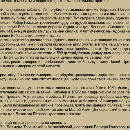
на части магнаты и бюрократы, что стало с кольцом врагов?
и получилось забавно. Их погубили вызванные ими же бедствия. Потеря 
ой знати, а резкое падение собираемых налогов привело и к падению в
 взялись силы, чтобы отбросить врагов? Тут сыграла свою роль одна из
рманн Робер Гвискар, громивший одну за другой посылаемые против нег
крепление Робера на обеих берегах Адриатики для Венеции. Именно с н
лу. И Венеция расплатилась за нее сполна. Флот Жемчужины Адриатики 
гнанию Робера и его армии с Балкан.
егами богатство распаляло жадность победивших и изгнавших их из сте
достойным, на чем и сыграли имперские дипломаты, в итоге на Балканы 
ми подошли и русские силы с Васильком Теребовльским. Чуть ли не до 
цко-ромейские войска
вместе с 500 фландрскими рыцарями
обрушилис
 Потом шутили "из за одного дня целый народ не увидел мая"
алось решить вопрос и с набравшим слишком большую силу Чахой. Против
 избавив империю от этой напасти.
едышку. Точнее не империя - ее обрубок, разоренные пиратами с восток
крушены - но кто защитит от половцев, буде они пожелают начать вторж
их союзников, уже не столь отчаянных - на латинян. Уже в 1089г была 
тлучение как со схизматика. Наконец в 1095г на Клермрнском соборе п
я, Прованс, Апулия слали войска. И опять императору требовались чуд
ть их к присяге, договориться о совместных действиях. И империя полу
. Были возвращены азиатские провинции, взята резиденция султана Ни
с и практически все прибрежные земли Малой Азии (Венецианский флот и
аты для Византии Первого крестового похода.
ю еще не раз проверяли на крепость.
107 г. Боэмунд Тарентский и Антиохийский, наследник Рогбера Гвискара,