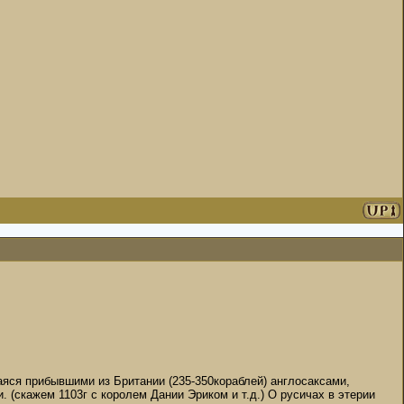
шаяся прибывшими из Британии (235-350кораблей) англосаксами,
 (скажем 1103г с королем Дании Эриком и т.д.) О русичах в этерии