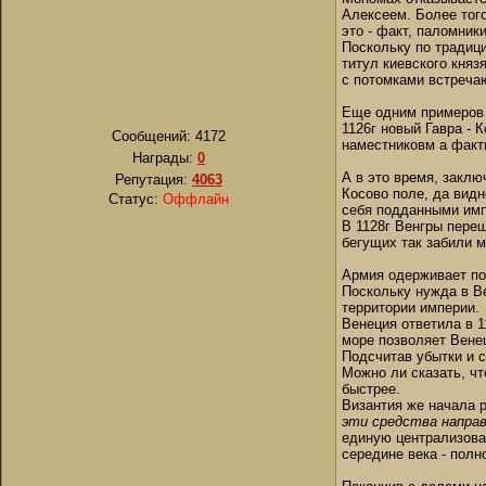
Алексеем. Более того
это - факт, паломник
Поскольку по традици
титул киевского княз
с потомками встречаю
Еще одним примеров 
1126г новый Гавра - 
Сообщений:
4172
наместниковм а факти
Награды:
0
А в это время, заклю
Репутация:
4063
Косово поле, да видн
Статус:
Оффлайн
себя подданными имп
В 1128г Венгры пере
бегущих так забили м
Армия одерживает поб
Поскольку нужда в В
территории империи.
Венеция ответила в 1
море позволяет Венец
Подсчитав убытки и с
Можно ли сказать, чт
быстрее.
Византия же начала 
эти средства напра
единую централизован
середине века - пол