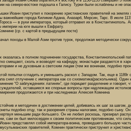
 западе Иоанн снова обратился к востоку и в 1130-1135 совершил 5 побед
ии на северо-востоке подошла к Галису. Турки были ослаблены и не опас
ышки Иоанн приступил к покорению христианских правителей на землях 
ы важнейшие города Киликии Адана, Аназарб, Мерсин, Тарс. В июле 113
Тороса — в руки императора, который отправил их в Константинополь.
ы империи на юге вышли к Евфрату.
омнине (ср. с картой в предыдущем посте)
начал походы в Малой Азии против турок, продолжая методически сокруш
х оказалась в полном подчинении государства, Константинопольский па
ко смещают, сколь и возводят на кафедру, монастыри раздаются в хари
торами и не духовным а светским лицам (тем же вонинам, подобно прон
гой попытки сгладить и уменьшить раскол с Западом. Так, еще в 1189г 
апа снял отлучение с императора как со схизматика(раскольника). Один
инение “О заблуждениях латинян”, где порицает разделение и говорит, 
суждателей, оставшиеся же спорные вопросы при надлежащем истолкова
имирения продолжаются и при наследниках Алексея Комнина
тойчив и методичен в достижении целей, добиваясь их шаг за шагом, де
онеты подобно отцу, так и разорения страны налогами, подобно сыну. Он
жертвуя меньшим ради большего. Он не любил роскошь, презирал распу
ни, сам он был милосерден к своим политическим противникам, что силь
. Иоанн представлял собой императора-воина, проведшего большую часть
мусульманских правителей, Комнин практически приструнил и христианс