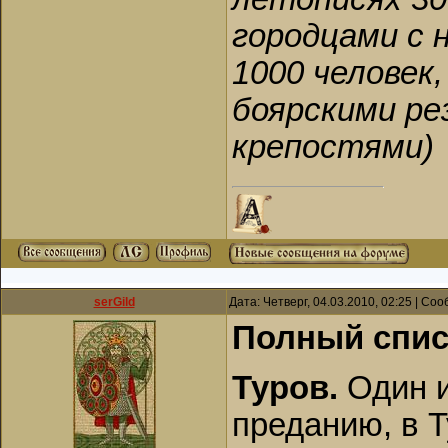
городцами с 
1000 человек
боярскими ре
крепостями)
serGild
Дата: Четверг, 04.03.2010, 02:25 | С
Полный спис
Туров.
Один 
преданию, в 