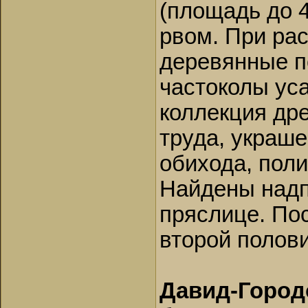
(площадь до 4
рвом. При ра
деревянные п
частоколы ус
коллекция др
труда, украш
обихода, пол
Найдены надп
пряслице. По
второй полови
Давид-Город