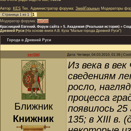
Автор:
KES
Тех. Администратор форума:
ЗмейГорыныч
Модераторы фо
1
Страница
1
из
1
Модератор форума:
serGild
Красницкий Евгений. Форум сайта
»
5. Академия (Реальная история)
»
Соц
Древней Руси
(На основе книги A.B. Куза "Малые города Древней Руси")
Города в Древней Руси
serGild
Дата: Четверг, 04.03.2010, 01:38 | С
Из века в век
сведениям ле
росло, нагля
процесса гра
Ближник
появилось 25 г
Книжник
135; в XIII в. 
некоторые из