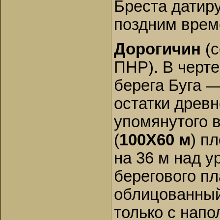
Бреста датиру
поздним врем
Дорогичин
(с
ПНР). В черте
берега Буга 
остатки древ
упомянутого в
(
100X60 м
) п
на 36 м над у
берегового пл
облицованный
только с напо