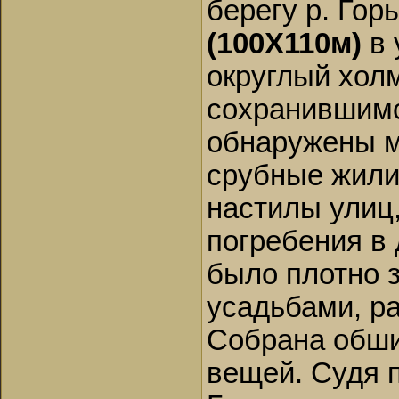
берегу р. Го
(100X110м)
в
округлый хол
сохранившимс
обнаружены 
срубные жили
настилы улиц,
погребения в
было плотно 
усадьбами, р
Собрана обши
вещей. Судя п