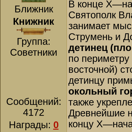
В конце X—нач
Ближник
Святополк Вл
Книжник
занимает мыс
Струмень и Д
Группа:
детинец (пло
Советники
по периметру 
восточной) ст
детинцу прим
окольный гор
Сообщений:
также укрепл
4172
Древнейшие н
концу X—начал
Награды:
0