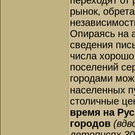
переходят от 
рынок, обрет
независимост
Опираясь на 
сведения пис
числа хорошо
поселений сер
городами мож
населенных п
столичные цен
время на Рус
городов
(вдв
летописях 30