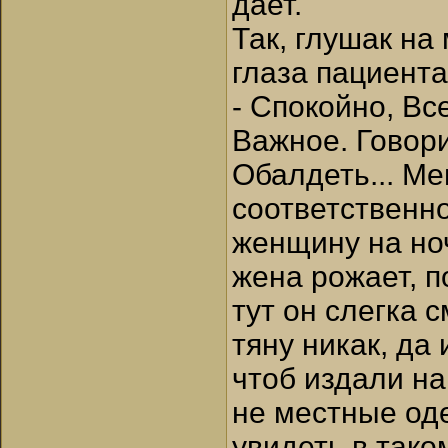
дает.
Так, глушак на
глаза пациента
- Спокойно, Вс
Важное. Говори
Обалдеть... Ме
соответственно
женщину на ноч
жена рожает, 
тут он слегка 
тяну никак, да
чтоб издали н
не местные оде
увидеть в тако