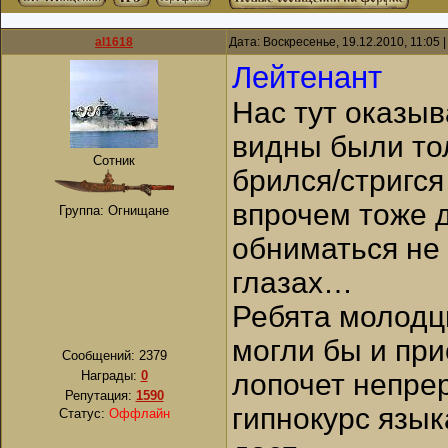
al1618
Дата: Воскресенье, 19.12.2010, 11:05
Лейтенант
Нас тут оказыв
видны были тол
Сотник
брился/стригся
впрочем тоже 
Группа: Огнищане
обниматься не 
глазах…
Ребята молодц
могли бы и при
Сообщений:
2379
Награды:
0
лопочет непрер
Репутация:
1590
гипнокурс язык
Статус:
Оффлайн