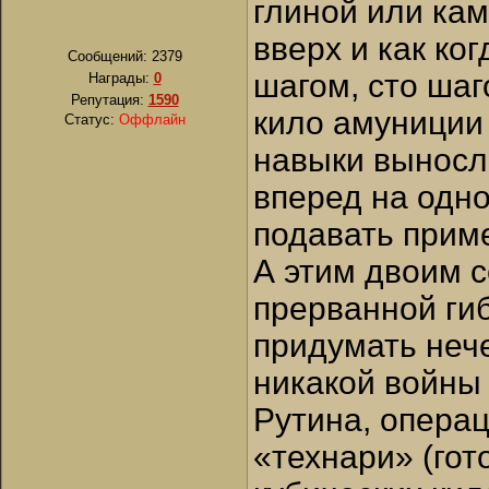
глиной или кам
вверх и как ко
Сообщений:
2379
шагом, сто шаг
Награды:
0
Репутация:
1590
кило амуниции 
Статус:
Оффлайн
навыки выносл
вперед на одн
подавать прим
А этим двоим с
прерванной ги
придумать нече
никакой войны 
Рутина, операц
«технари» (гот