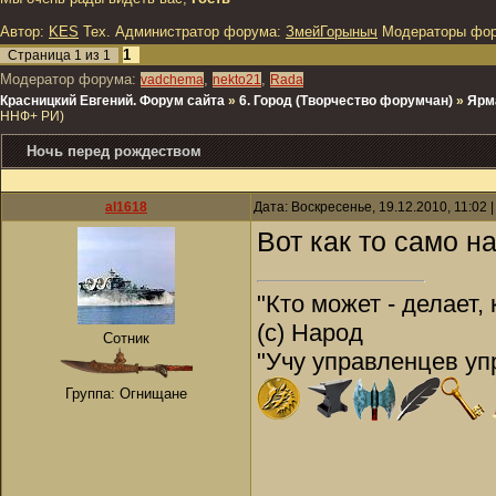
Автор:
KES
Тех. Администратор форума:
ЗмейГорыныч
Модераторы фо
1
Страница
1
из
1
Модератор форума:
,
,
vadchema
nekto21
Rada
Красницкий Евгений. Форум сайта
»
6. Город (Творчество форумчан)
»
Ярм
ННФ+ РИ)
Ночь перед рождеством
al1618
Дата: Воскресенье, 19.12.2010, 11:02
Вот как то само на
"Кто может - делает, 
(с) Народ
Сотник
"Учу управленцев упр
Группа: Огнищане