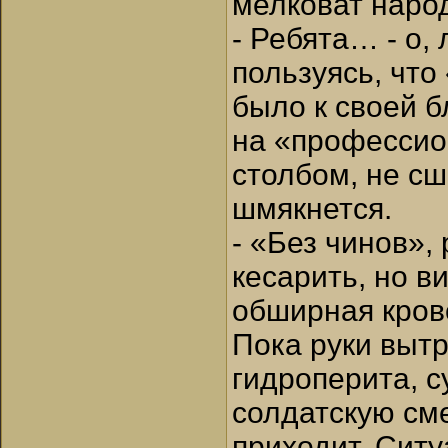
мелковат нар
- Ребята… - о,
пользуясь, что
было к своей б
на «профессион
столбом, не сш
шмякнется.
- «Без чинов»,
кесарить, но в
обширная кров
Пока руки вытр
гидроперита, 
солдатскую сме
приходит. Ситу