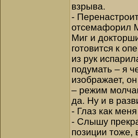
взрыва.
- Перенастроит
отсемафорил 
Миг и докторш
готовится к оп
из рук испарил
подумать – я ч
изображает, он 
– режим молча
да. Ну и в раз
- Глаз как мен
- Слышу прекра
позиции тоже, 