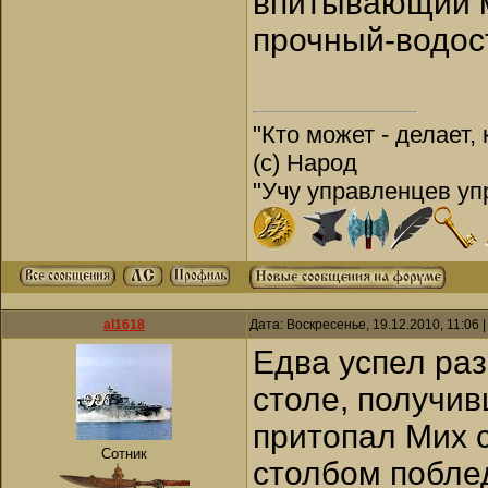
впитывающий м
прочный-водос
"Кто может - делает, 
(с) Народ
"Учу управленцев упр
al1618
Дата: Воскресенье, 19.12.2010, 11:06
Едва успел ра
столе, получив
притопал Мих 
Сотник
столбом побле