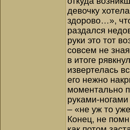
откуда возник
девочку хотела,
здорово…», чт
раздался недов
руки это тот в
совсем не зная
в итоге рявкну
извертелась вс
его нежно накр
моментально п
руками-ногами
– «не уж то уж
Конец, не помн
как потом зас