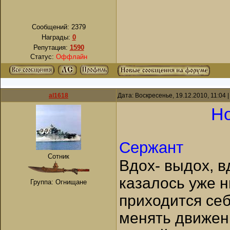
Сообщений:
2379
Награды:
0
Репутация:
1590
Статус:
Оффлайн
al1618
Дата: Воскресенье, 19.12.2010, 11:04
Но
Сержант
Сотник
Вдох- выдох, в
казалось уже 
Группа: Огнищане
приходится себ
менять движен