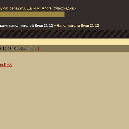
рума:
deha29ru
,
Дачник
,
Andre
,
Ульфхеднар
ьдия наполнителей Вики 21-12
»
Наполнители Вики 21-12
0, 19:53 | Сообщение #
1
in KES