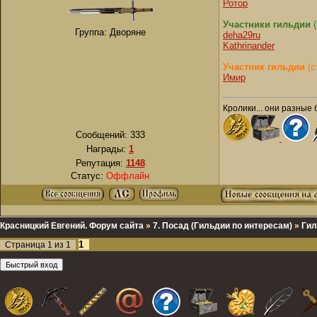
Ротор
Участники гильдии
(
Группа: Дворяне
deha29ru
Kathrinander
Участник гильдии
(с
Имир
Кролики... они разные 
Сообщений:
333
Награды:
1
Репутация:
1148
Статус:
Оффлайн
Красницкий Евгений. Форум сайта
»
7. Посад (Гильдии по интересам)
»
Гил
1
Страница
1
из
1