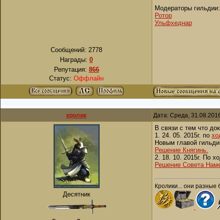
Модераторы гильдии:
Ротор
Ульфхеднар
Сообщений:
2778
Награды:
0
Репутация:
866
Статус:
Оффлайн
кролик
Дата: Среда, 31.08.201
В связи с тем что до
1. 24. 05. 2015г. по
хо
Новым главой гильди
Решение Княгинь.
2. 18. 10. 2015г. По 
Решение Совета Наме
Кролики... они разные 
Десятник