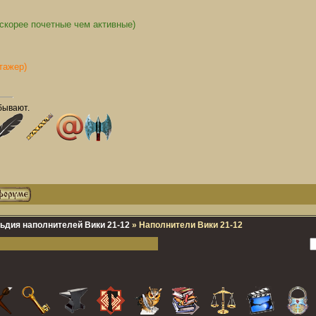
скорее почетные чем активные)
тажер)
бывают.
ьдия наполнителей Вики 21-12
»
Наполнители Вики 21-12