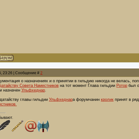
6, 23:26 | Сообщение #
2
кументация о назначениях и о принятии в гильдию никогда не велась, по
датайству Совета Наместников
на тот момент Глава гильдии
Ротор
был о
и назначен
Ульфхеднар
.
ходатайству главы гильдии
Ульфхеднар
а форумчанин
кролик
принят в ряд
стников.
бывают.