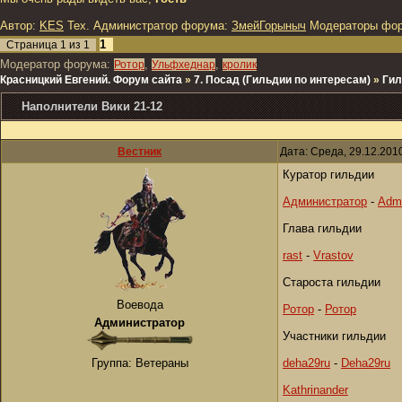
Автор:
KES
Тех. Администратор форума:
ЗмейГорыныч
Модераторы фо
1
Страница
1
из
1
Модератор форума:
,
,
Ротор
Ульфхеднар
кролик
Красницкий Евгений. Форум сайта
»
7. Посад (Гильдии по интересам)
»
Гил
Наполнители Вики 21-12
Вестник
Дата: Среда, 29.12.201
Куратор гильдии
Администратор
-
Adm
Глава гильдии
rast
-
Vrastov
Староста гильдии
Воевода
Ротор
-
Ротор
Администратор
Участники гильдии
Группа: Ветераны
deha29ru
-
Deha29ru
Kathrinander