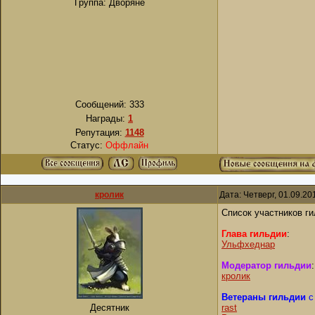
Группа: Дворяне
Сообщений:
333
Награды:
1
Репутация:
1148
Статус:
Оффлайн
кролик
Дата: Четверг, 01.09.2
Список участников г
Глава гильдии
:
Ульфхеднар
Модератор гильдии
:
кролик
Ветераны гильдии
с
Десятник
rast