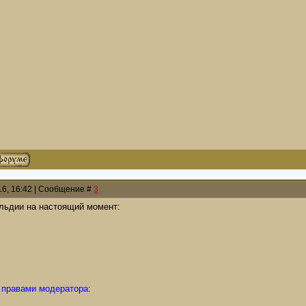
016, 16:42 | Сообщение #
3
ильдии на настоящий момент:
 правами модератора
: