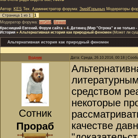
Автор:
KES
Тех. Администратор форума:
ЗмейГорыныч
Модераторы фо
1
Страница
1
из
1
Модератор форума:
,
serGild
Дачник
Красницкий Евгений. Форум сайта
»
4. Детинец (Мир "Отрока" и не только
История
»
Альтернативная история как природный феномен
(Может ли сущ
Альтернативная история как природный феномен
Водник
Дата: Среда, 26.10.2016, 00:18 | Соо
Альтернативн
литературным
средством ре
некоторые пр
Сотник
рассматриват
качестве дав
Прораб
"доказательст