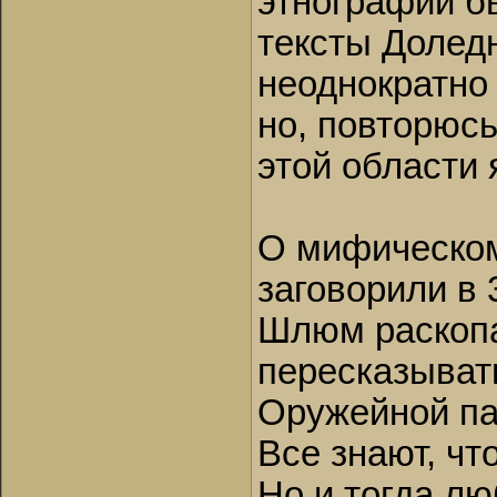
этнографии б
тексты Доледн
неоднократно
но, повторюсь
этой области 
О мифическом
заговорили в 
Шлюм раскопа
пересказыват
Оружейной пал
Все знают, ч
Но и тогда лю