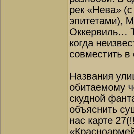
рек «Нева» (с
эпитетами), М
Оккервиль… Т
когда неизве
совместить в 
Названия ули
обитаемому ч
скудной фант
объяснить су
нас карте 27(
«Красноармей