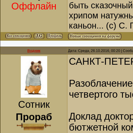
быть сказочный
Оффлайн
хрипом натужны
каньон... (с) С.
Водник
Дата: Среда, 26.10.2016, 00:20 | Соо
САНКТ-ПЕТЕ
Разоблачение
четвертого т
Сотник
Доклад доктор
Прораб
бютжетной ко