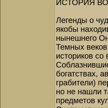
ИСТОРИЯ В
Легенды о чуд
якобы находи
нынешнего Он
Темных веков
историков со
Соблазнившис
богатствах, а
грабители) пе
но не нашли т
предметов кул