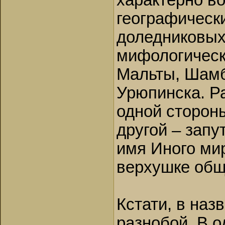
характерно в
географически
доледниковых)
мифологическ
Мальты, Шамб
Урюпинска. Р
одной стороны
другой – зап
имя Иного ми
верхушке общ
Кстати, в наз
разнобой. В 