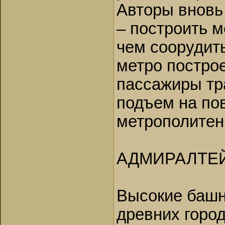
Авторы вновь
– построить м
чем соорудить
метро постро
пассажиры тра
подъем на по
метрополитен 
АДМИРАЛТЕЙ
Высокие башн
древних город