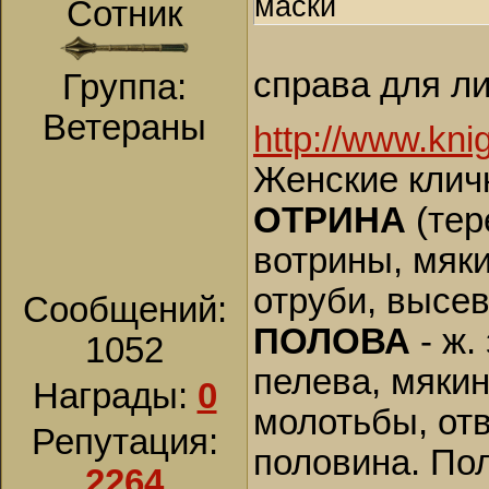
маски
Сотник
справа для ли
Группа:
Ветераны
http://www.knig
Женские клич
ОТРИНА
(тере
вотрины, мякин
отруби, высев
Сообщений:
ПОЛОВА
- ж.
1052
пелева, мякин
Награды:
0
молотьбы, отв
Репутация:
половина. Пол
2264