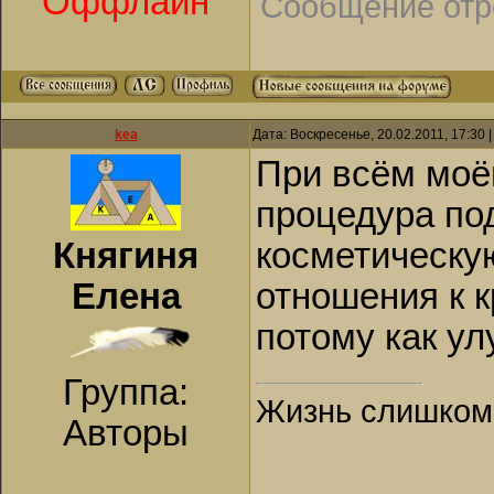
Оффлайн
Сообщение отр
kea
Дата: Воскресенье, 20.02.2011, 17:30
При всём моё
процедура по
Княгиня
косметическую
Елена
отношения к к
потому как ул
Группа:
Жизнь слишком к
Авторы