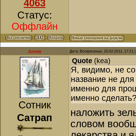
4063
Статус:
Оффлайн
Дачник
Дата: Воскресенье, 20.02.2011, 17:21
Quote
(
kea
)
Я, видимо, не с
название не для
именно для проце
именно сделать
Сотник
наложить зель
Сатрап
словом вообщ
лекарства и я