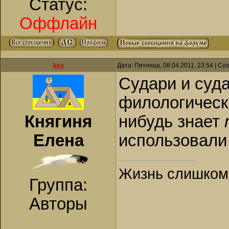
Статус:
Оффлайн
kea
Дата: Пятница, 08.04.2011, 23:54 | С
Судари и суд
филологическ
Княгиня
нибудь знает
Елена
использовали
Жизнь слишком к
Группа:
Авторы