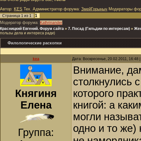
Автор:
KES
Тех. Администратор форума:
ЗмейГорыныч
Модераторы фо
1
Страница
1
из
1
Модератор форума:
Kathrinander
Красницкий Евгений. Форум сайта
»
7. Посад (Гильдии по интересам)
»
Жен
пользы дела и интереса ради)
Филологические раскопки
kea
Дата: Воскресенье, 20.02.2011, 16:48
Внимание, да
столкнулись с
Княгиня
которого прак
Елена
книгой: а как
могли называт
одно и то же)
Группа:
не намордника