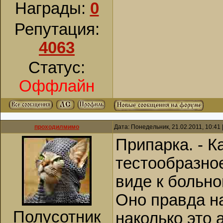
Награды:
0
Репутация:
4063
Статус:
Оффлайн
проходилмимо
Дата: Понедельник, 21.02.2011, 10:41
Припарка. - К
тестообразно
виде к больно
Оно правда н
Полусотник
наколько это 