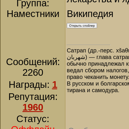
Группа:
Википедия
Наместники
Сатрап (др.-перс. xšaθ
شهربان‎) — глава сатрапии, правитель в Древней Персии. Назначался царём и
Сообщений:
обычно принадлежал к 
ведал сбором налогов
2260
право чеканить монету
Награды:
1
В русском и болгарско
тирана и самодура.
Репутация:
1960
Статус: