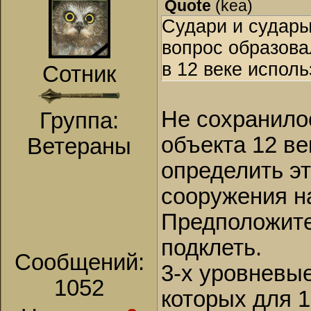
Quote
(
kea
)
Судари и судары
вопрос образовал
в 12 веке испол
Сотник
Не сохранилос
Группа:
объекта 12 ве
Ветераны
определить эт
сооружения н
Предположител
подклеть.
Сообщений:
3-х уровневы
1052
которых для 1