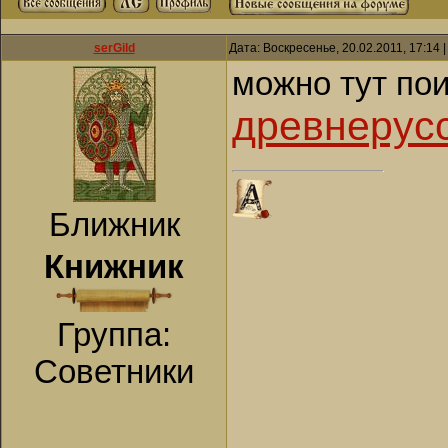
serGild
Дата: Воскресенье, 20.02.2011, 17:14
можно тут пои
древнерус
Ближник
Книжник
Группа:
Советники