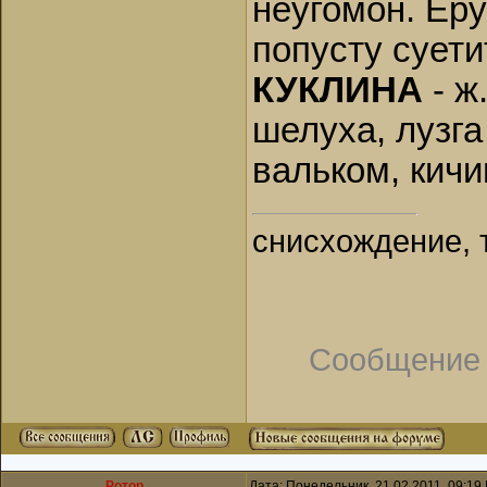
неугомон. Еру
попусту суети
КУКЛИНА
- ж
шелуха, лузга
вальком, кичи
снисхождение, 
Сообщение 
Ротор
Дата: Понедельник, 21.02.2011, 09:19