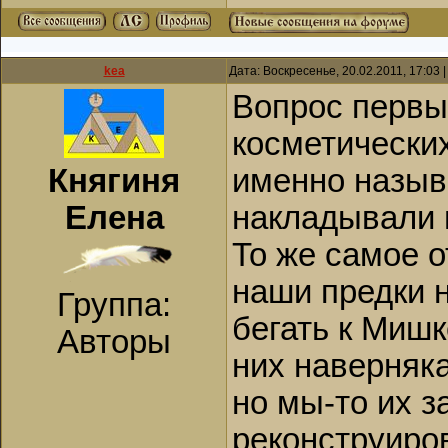
kea
Дата: Воскресенье, 20.02.2011, 17:03
Вопрос первы
косметических
Княгиня
именно назыв
Елена
накладывали 
То же самое о
наши предки 
Группа:
бегать к Мишк
Авторы
них наверняк
но мы-то их 
реконструиро