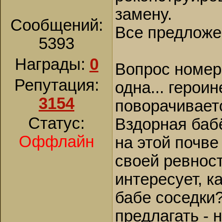
замену.
Сообщений:
Все предложе
5393
Награды:
0
Вопрос номер
Репутация:
одна... герои
3154
поворачиваетс
Статус:
Вздорная бабё
Оффлайн
на этой почве
своей ревнос
интересует, к
бабе соседки
предлагать - 