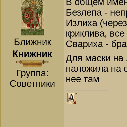
В общем имен
Безлепа - не
Излиха (через
криклива, все
Ближник
Свариха - бр
Книжник
Для маски на 
наложила на с
Группа:
нее там
Советники