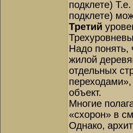
подклете) Т.е
подклете) мо
Третий
урове
Трехуровневы
Надо понять,
жилой деревя
отдельных ст
переходами», 
объект.
Многие полаг
«схорон» в см
Однако, архи