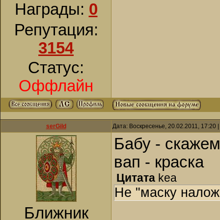
Награды:
0
Репутация:
3154
Статус:
Оффлайн
serGild
Дата: Воскресенье, 20.02.2011, 17:20
Бабу - скаже
вап - краска
Цитата
kea
Не "маску наложи
Ближник