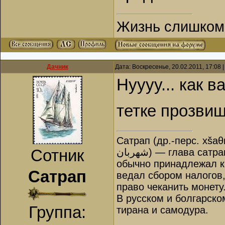
Жизнь слишком к
Дачник
Дата: Воскресенье, 20.02.2011, 17:08
Нуууу... как в
тетке прозви
Сатрап (др.-перс. xšaθ
شهربان‎) — глава сатрапии, правитель в Древней Персии. Назначался царём и
Сотник
обычно принадлежал к 
Сатрап
ведал сбором налогов
право чеканить монету
В русском и болгарско
Группа:
тирана и самодура.