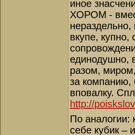
иное знасчени
ХОРОМ - вмес
нераздельно,
вкупе, купно,
сопровождени
единодушно, в
разом, миром,
за компанию, б
вповалку. Спл
http://poisksl
По аналогии: 
себе кубик – 