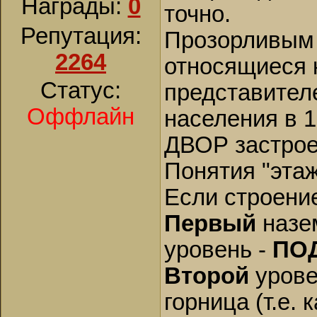
Награды:
0
точно.
Репутация:
Прозорливым 
2264
относящиеся 
Статус:
представител
Оффлайн
населения в 1
ДВОР застрое
Понятия "этаж
Если строение
Первый
назе
уровень -
ПО
Второй
урове
горница (т.е. 