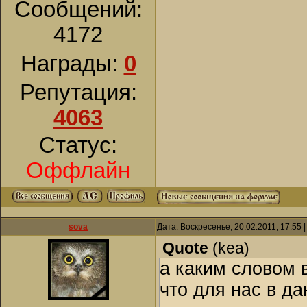
Сообщений:
4172
Награды:
0
Репутация:
4063
Статус:
Оффлайн
sova
Дата: Воскресенье, 20.02.2011, 17:55
Quote
(
kea
)
а каким словом 
что для нас в да