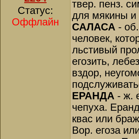
твер. пенз. с
Статус:
для мякины и 
Оффлайн
САЛАСА
- об.
человек, кото
льстивый прол
егозить, лебе
вздор, неугом
подслуживать
ЕРАНДА
- ж.
чепуха. Еранд
квас или бражк
Вор. егоза ил