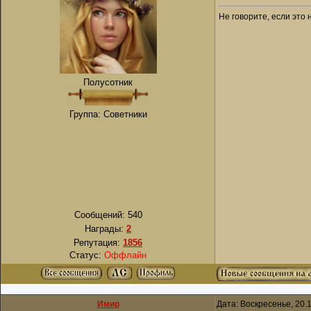
Не говорите, если это 
Полусотник
Группа: Советники
Сообщений:
540
Награды:
2
Репутация:
1856
Статус:
Оффлайн
Имир
Дата: Воскресенье, 20.