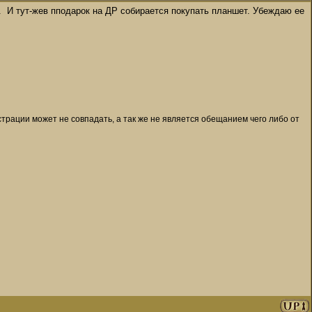
. И тут-жев пподарок на ДР собирается покупать планшет. Убеждаю ее
рации может не совпадать, а так же не является обещанием чего либо от