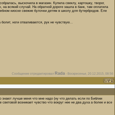
обралась, выскочила в магазин. Купила свеклу, картошку, творог,
к, на всякий случай. На обратной дороге зашла в банк, там оплатила
лебном киоске свежие булочки детям в школу для бутербродов. Еле
болит, ноги отваливаются, рук не чувствую...
Rada
Сообщение отредактировал
-
Воскресенье, 20.12.2015, 08:56
о знают лучше меня что мне надо (ну что делать если по Библии
световой возникает чувство что вокруг нее не два духа а более и все