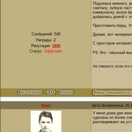
Подумала немного, ре
сметану, зубную паст
коммуналку, возле ба
добралась домой с э
Приготовила борщ. Уж
Сообщений:
540
Думаю, вот ненормал
Награды:
2
С просторов интернет
Репутация:
1856
Статус:
Оффлайн
PS Это - обычный вы
Не говорите, если это 
Имир
Дата: Воскресенье, 20.
У меня дома две женщ
сделаны из более сов
разговаривают ее уст