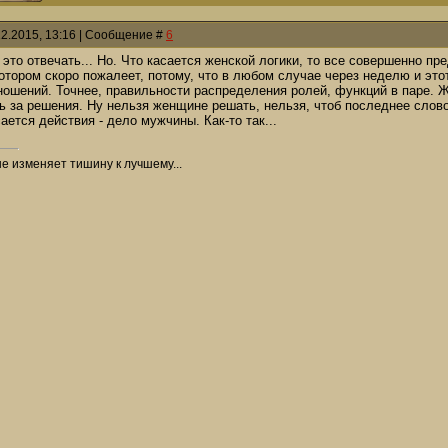
12.2015, 13:16 | Сообщение #
6
а это отвечать... Но. Что касается женской логики, то все совершенно п
отором скоро пожалеет, потому, что в любом случае через неделю и этот
ношений. Точнее, правильности распределения ролей, функций в паре. 
ь за решения. Ну нельзя женщине решать, нельзя, чтоб последнее слово
ается действия - дело мужчины. Как-то так...
не изменяет тишину к лучшему...