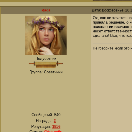
Rada
Дата: Воскресенье, 20.
Ох, как не хочется н
приняла решение, о к
психологии взаимоот
несет ответственност
сделано! Все, что кас
Не говорите, если это 
Полусотник
Группа: Советники
Сообщений:
540
Награды:
2
Репутация:
1856
Статус:
Оффлайн