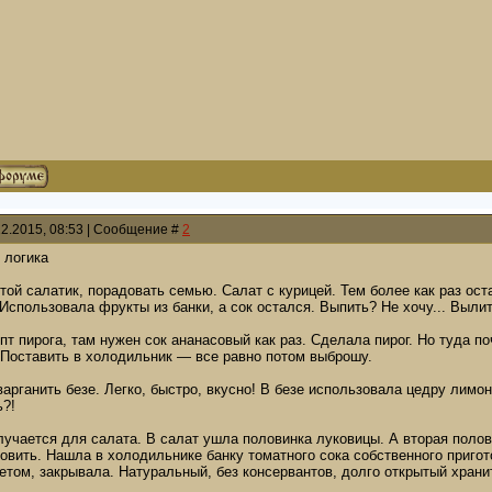
12.2015, 08:53 | Сообщение #
2
 логика
ой салатик, порадовать семью. Салат с курицей. Тем более как раз оста
Использовала фрукты из банки, а сок остался. Выпить? Не хочу... Выли
т пирога, там нужен сок ананасовый как раз. Сделала пирог. Но туда по
 Поставить в холодильник — все равно потом выброшу.
рганить безе. Легко, быстро, вкусно! В безе использовала цедру лимон
ь?!
лучается для салата. В салат ушла половинка луковицы. А вторая полов
овить. Нашла в холодильнике банку томатного сока собственного пригот
том, закрывала. Натуральный, без консервантов, долго открытый хранит