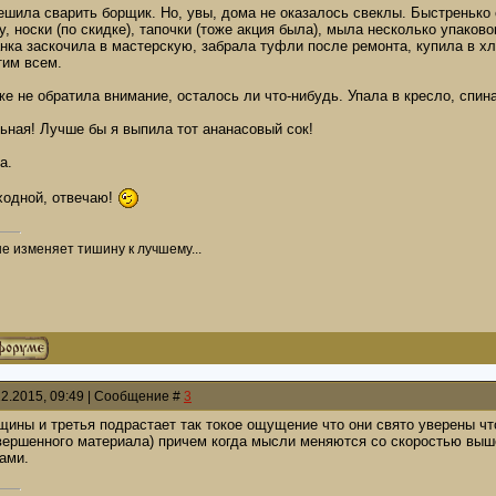
шила сварить борщик. Но, увы, дома не оказалось свеклы. Быстренько с
у, носки (по скидке), тапочки (тоже акция была), мыла несколько упаково
нка заскочила в мастерскую, забрала туфли после ремонта, купила в х
тим всем.
е не обратила внимание, осталось ли что-нибудь. Упала в кресло, спина 
ьная! Лучше бы я выпила тот ананасовый сок!
а.
ходной, отвечаю!
не изменяет тишину к лучшему...
12.2015, 09:49 | Сообщение #
3
ины и третья подрастает так токое ощущение что они свято уверены чт
ершенного материала) причем когда мысли меняются со скоростью выше 
ами.