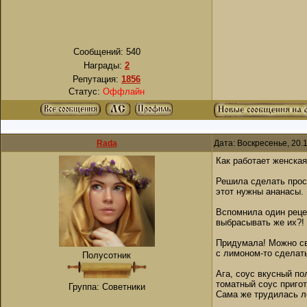
Сообщений:
540
Награды:
2
Репутация:
1856
Статус:
Оффлайн
Rada
Дата: Воскресенье, 20.
Как работает женская
Решила сделать прост
этот нужны ананасы. 
Вспомнила один рецеп
выбрасывать же их?!
Придумала! Можно сва
с лимоном-то сделат
Полусотник
Ага, соус вкусный по
томатный соус пригот
Группа: Советники
Сама же трудилась ле