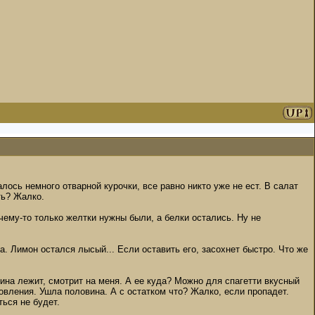
лось немного отварной курочки, все равно никто уже не ест. В салат
ть? Жалко.
чему-то только желтки нужны были, а белки остались. Ну не
а. Лимон остался лысый... Если оставить его, засохнет быстро. Что же
ина лежит, смотрит на меня. А ее куда? Можно для спагетти вкусный
овления. Ушла половина. А с остатком что? Жалко, если пропадет.
ься не будет.