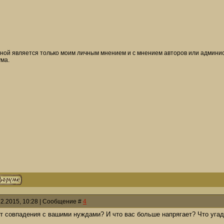
ой является только моим личным мнением и с мнением авторов или админист
ма.
12.2015, 10:28 | Сообщение #
4
нт совпадения с вашими нуждами? И что вас больше напрягает? Что угад