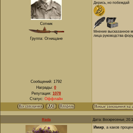
Дерись, но побеждай
Сотник
Мнение высказанное мн
лица руководства фору
Группа: Огнищане
Сообщений:
1792
Награды:
0
Репутация:
1078
Статус:
Оффлайн
Rada
Дата: Воскресенье, 20.
Имир
, а каков проце