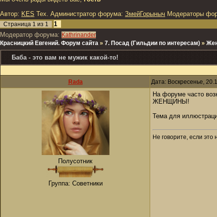
Автор:
KES
Тех. Администратор форума:
ЗмейГорыныч
Модераторы фо
1
Страница
1
из
1
Модератор форума:
Kathrinander
Красницкий Евгений. Форум сайта
»
7. Посад (Гильдии по интересам)
»
Жен
Баба - это вам не мужик какой-то!
Rada
Дата: Воскресенье, 20.
На форуме часто возн
ЖЕНЩИНЫ!
Тема для иллюстрации
Не говорите, если это 
Полусотник
Группа: Советники