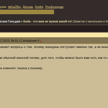
рума:
deha29ru
,
Дачник
,
Andre
,
Ульфхеднар
ская Гильдия
»
Баба - это вам не мужик какой-то!
(Заметки о маленьких и 
12.2015, 08:52 | Сообщение #
1
икают вопросы о том, почему женщины поступают именно так, а не иначе.
 обычной женской логики, для того, чтобы можно было вам хоть как-то н
не изменяет тишину к лучшему...