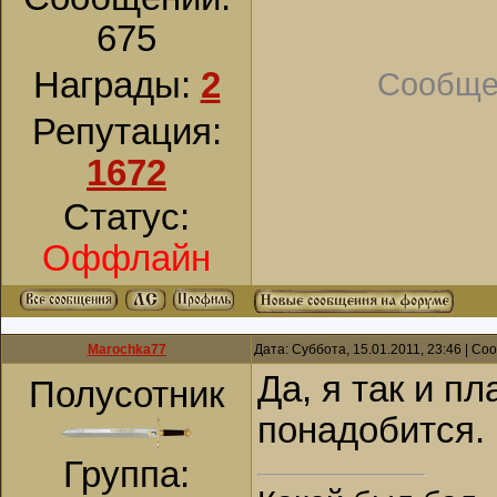
675
Сообще
Награды:
2
Репутация:
1672
Статус:
Оффлайн
Marochka77
Дата: Суббота, 15.01.2011, 23:46 | С
Да, я так и п
Полусотник
понадобится.
Группа: