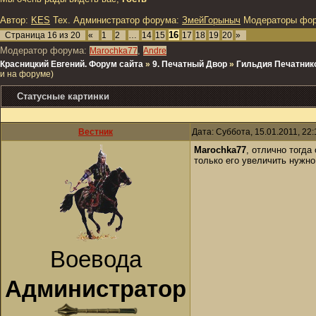
Автор:
KES
Тех. Администратор форума:
ЗмейГорыныч
Модераторы фо
16
Страница
16
из
20
«
1
2
…
14
15
17
18
19
20
»
Модератор форума:
,
Marochka77
Andre
Красницкий Евгений. Форум сайта
»
9. Печатный Двор
»
Гильдия Печатник
и на форуме)
Статусные картинки
Вестник
Дата: Суббота, 15.01.2011, 22
Marochka77
, отлично тогда
только его увеличить нужно 
Воевода
Администратор