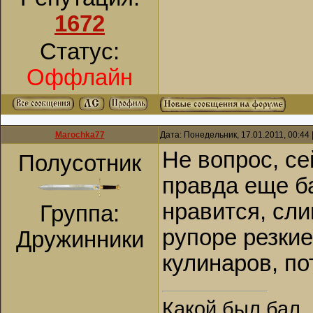
1672
Статус:
Оффлайн
Marochka77
Дата: Понедельник, 17.01.2011, 00:44
Не вопрос, се
Полусотник
правда еще б
нравится, сли
Группа:
рупоре резкие
Дружинники
кулинаров, по
Какой был бал, 