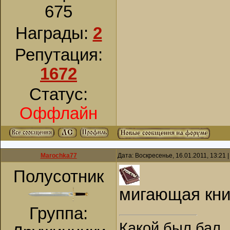
675
Награды:
2
Репутация:
1672
Статус:
Оффлайн
Marochka77
Дата: Воскресенье, 16.01.2011, 13:21
Полусотник
мигающая кн
Группа:
Какой был бал, 