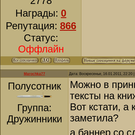
2778
Награды:
0
Репутация:
866
Статус:
Оффлайн
Marochka77
Дата: Воскресенье, 16.01.2011, 22:20
Можно в прин
Полусотник
тексты на кни
Вот кстати, а 
Группа:
заметила?
Дружинники
а баннер со с