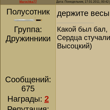
Marochka77
Дата: Понедельник, 17.01.2011, 00:42
Полусотник
держите вес
Какой был бал, 
Группа:
Сердца стучали,
Дружинники
Высоцкий)
Сообщений:
675
Награды:
2
Репутация: