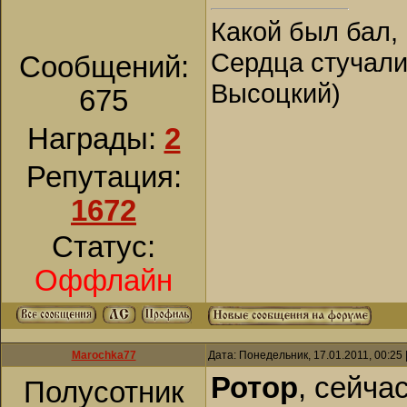
Какой был бал, 
Сердца стучали,
Сообщений:
Высоцкий)
675
Награды:
2
Репутация:
1672
Статус:
Оффлайн
Marochka77
Дата: Понедельник, 17.01.2011, 00:25
Ротор
, сейча
Полусотник