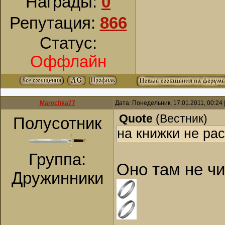
Награды:
0
Репутация:
866
Статус:
Оффлайн
Marochka77
Дата: Понедельник, 17.01.2011, 00:24
Quote
(
Вестник
)
Полусотник
на книжки не ра
Группа:
Оно там не чи
Дружинники