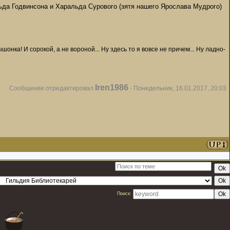
ьда Годвинсона и Харальда Сурового (зятя нашего Ярослава Мудрого)
онка! И сорокой, а не вороной... Ну здесь то я вовсе не причем... Ну ладно-
Iren1986
Сообщение отредактировал
-
Понедельник, 16.01.2017, 20:03
Поиск: