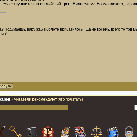
й, схлестнувшихся за английский трон: Вильгельма Нормандского, Гарол
? Подумаешь, пару жаб в болоте прибавилось... Да не восемь, всего то три мыш
ьма!
карей
»
Читатели рекомендуют
(что почитать)