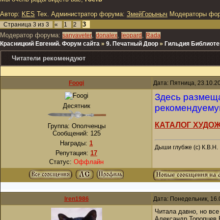
Автор:
KES
Тех. Администратор форума:
ЗмейГорыныч
Модераторы фо
3
Страница
3
из
3
«
1
2
Модератор форума:
,
,
,
sanyaveter
donalex
leopard
Rada
Красницкий Евгений. Форум сайта
»
9. Печатный Двор
»
Гильдия Библиоте
Читатели рекомендуют
Foogi
Дата: Пятница, 23.10.2
Здесь размеща
Десятник
рекомендуемую
КАТАЛОГ ХУДО
Группа: Ополченцы
Сообщений:
125
Награды:
1
Дыши глубже (с) К.В.Н.
Репутация:
17
Статус:
Оффлайн
Iren1986
Дата: Понедельник, 16.
Читала давно, но вс
Александр Торопцев 