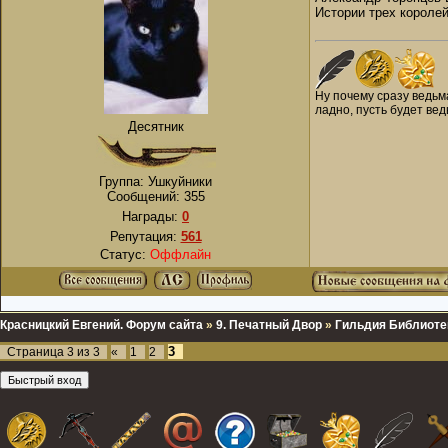
Истории трех короле
Ну почему сразу ведьма
ладно, пусть будет вед
Десятник
Группа: Ушкуйники
Сообщений:
355
Награды:
0
Репутация:
561
Статус:
Оффлайн
Красницкий Евгений. Форум сайта
»
9. Печатный Двор
»
Гильдия Библиоте
3
Страница
3
из
3
«
1
2