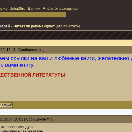
рума:
deha29ru
,
Дачник
,
Andre
,
Ульфхеднар
карей
»
Читатели рекомендуют
(что почитать)
009, 15:41 | Сообщение #
1
ем ссылки на ваши любимые книги, желательно 
 вами книгу.
ЖЕСТВЕННОЙ ЛИТЕРАТУРЫ
01.2017, 20:02 | Сообщение #
81
е же порекомендую:
Вильгельм-Завоеватель