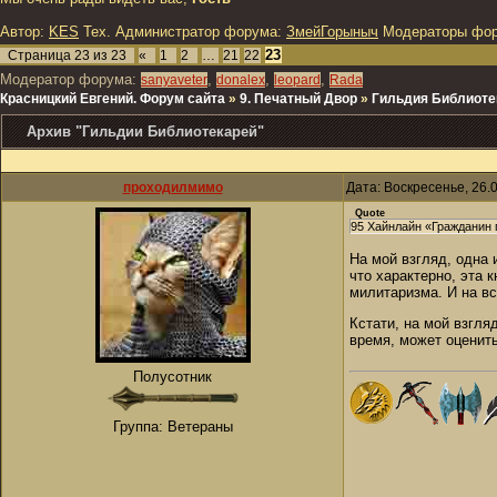
Автор:
KES
Тех. Администратор форума:
ЗмейГорыныч
Модераторы фо
23
Страница
23
из
23
«
1
2
…
21
22
Модератор форума:
,
,
,
sanyaveter
donalex
leopard
Rada
Красницкий Евгений. Форум сайта
»
9. Печатный Двор
»
Гильдия Библиоте
Архив "Гильдии Библиотекарей"
проходилмимо
Дата: Воскресенье, 26.
Quote
95 Хайнлайн «Гражданин 
На мой взгляд, одна 
что характерно, эта 
милитаризма. И на в
Кстати, на мой взгля
время, может оценить
Полусотник
Группа: Ветераны