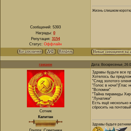
Жизнь слишком коротка
Сообщений:
5393
Награды:
0
Репутация:
3154
Статус:
Оффлайн
гамаюн
Дата: Воскресенье, 26.
Здравы будьте все п
Хотелось бы предлож
"След золотого оленя
"Голос в ночи"(Глас 
"Вспомни"
"Тайна пирамиды Хир
"Лунатики"
Есть ещё несколько к
сбросить на почтовый
Сотник
Капитан
Здравы будьте ратники
Группа: Советники