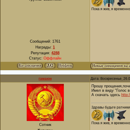
Пока я жив, я временн
Сообщений:
1761
Награды:
1
Репутация:
4288
Статус:
Оффлайн
гамаюн
Дата: Воскресенье, 26.
Прошу прощения,поче
Имел в виду "Голос в
А скачать здесь
http:
Здравы будьте ратники
Пока я жив, я временн
Сотник