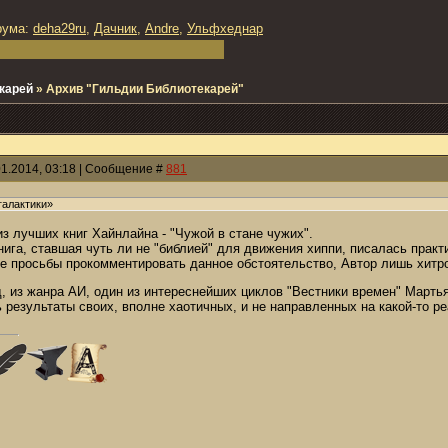
рума:
deha29ru
,
Дачник
,
Andre
,
Ульфхеднар
карей
»
Архив "Гильдии Библиотекарей"
01.2014, 03:18 | Сообщение #
881
галактики»
из лучших книг Хайнлайна - "Чужой в стане чужих".
книга, ставшая чуть ли не "библией" для движения хиппи, писалась пра
се просьбы прокомментировать данное обстоятельство, Автор лишь хитр
д, из жанра АИ, один из интереснейших циклов "Вестники времен" Мартья
 результаты своих, вполне хаотичных, и не направленных на какой-то ре