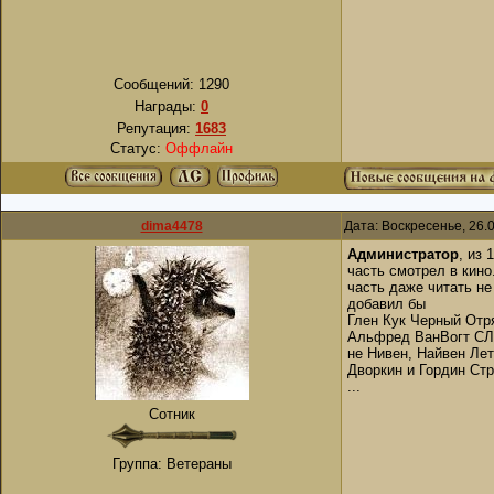
Сообщений:
1290
Награды:
0
Репутация:
1683
Статус:
Оффлайн
dima4478
Дата: Воскресенье, 26.
Администратор
, из
часть смотрел в кино.
часть даже читать не 
добавил бы
Глен Кук Черный Отр
Альфред ВанВогт СЛ
не Нивен, Найвен Ле
Дворкин и Гордин Ст
...
Сотник
Группа: Ветераны