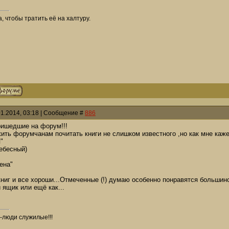
, чтобы тратить её на халтуру.
01.2014, 03:18 | Сообщение #
886
ришедшие на форум!!!
ить форумчанам почитать книги не слишком известного ,но как мне каж
"
небесный)
ена"
ниг и все хороши...Отмеченные (!) думаю особенно понравятся большинс
 ящик или ещё как...
-люди служилые!!!