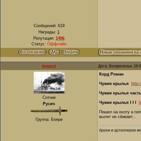
Сообщений:
619
Награды:
1
Репутация:
1496
Статус:
Оффлайн
leopard
Дата: Воскресенье, 26.
Корд Роман
Чужие крылья
http:
Чужие крылья часть 
Сотник
Чужие крылья I I I
h
Русич
Пошел на охоту а поп
вылет не сбивает...
Группа: Бояре
брони и артиллерии мн