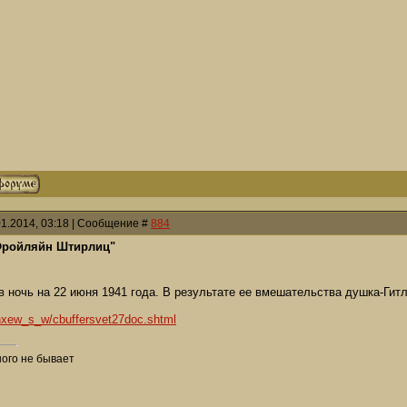
01.2014, 03:18 | Сообщение #
884
Фройляйн Штирлиц"
в ночь на 22 июня 1941 года. В результате ее вмешательства душка-Гит
senxew_s_w/cbuffersvet27doc.shtml
ого не бывает