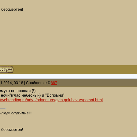
о бессмертен!
01.2014, 03:18 | Сообщение #
887
муто не прошли (!).
 ночи"(глас небесный) и "Вспомни"
//webreading.ru/adv_/adventure/gleb-golubev-vspomni.html
-люди служилые!!!
о бессмертен!