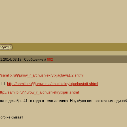
01.2014, 03:18 | Сообщение #
882
//samlib.ru/j/jurow_r_a/chuzhiekrylxjaglawa1i2.shtml
I I
http://samlib.ru/j/jurow_r_a/chuzhiekrylxjachastxii.shtml
ttp://samlib.ru/j/jurow_r_a/chuzhiekrylxjaiii.shtml
ал в декабрь 41-го года в тело летчика. Ноутбука нет, восточным едино
ого не бывает