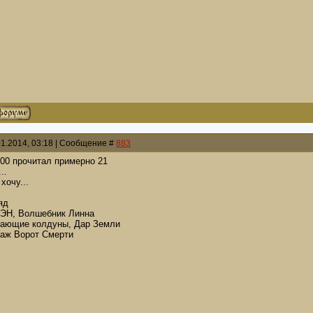
01.2014, 03:18 | Сообщение #
883
 100 прочитал примерно 21
..
хочу...
яд
ЭН, Волшебник Линна
тающие колдуны, Дар Земли
раж Ворот Смерти