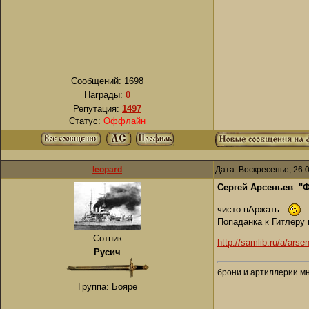
Сообщений:
1698
Награды:
0
Репутация:
1497
Статус:
Оффлайн
leopard
Дата: Воскресенье, 26.
Сергей Арсеньев "
чисто пАржать
Попаданка к Гитлеру 
Сотник
http://samlib.ru/a/ar
Русич
брони и артиллерии мн
Группа: Бояре