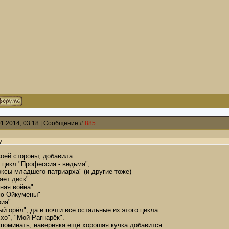
01.2014, 03:18 | Сообщение #
885
...
воей стороны, добавила:
 цикл "Профессия - ведьма",
оксы младшего патриарха" (и другие тоже)
ает диск"
няя война"
аю Ойкумены"
ия"
й орёл", да и почти все остальные из этого цикла
о", "Мой Рагнарёк".
споминать, наверняка ещё хорошая кучка добавится.