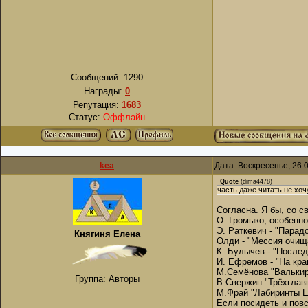
Сообщений:
1290
Награды:
0
Репутация:
1683
Статус:
Оффлайн
kea
Дата: Воскресенье, 26.
Quote
(
dima4478
)
часть даже читать не хочу
Согласна. Я бы, со с
О. Громыко, особенно
Э. Раткевич - "Парад
Княгиня Елена
Олди - "Мессия очищ
К. Булычев - "Послед
И. Ефремов - "На кр
М.Семёнова "Валькир
Группа: Авторы
В.Свержин "Трёхглавы
М.Фрай "Лабиринты Ех
Если посидеть и пов