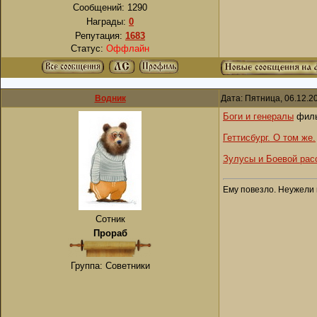
Сообщений:
1290
Награды:
0
Репутация:
1683
Статус:
Оффлайн
Водник
Дата: Пятница, 06.12.2
Боги и генералы
филь
Геттисбург. О том же.
Зулусы и Боевой рас
Ему повезло. Неужели 
Сотник
Прораб
Группа: Советники