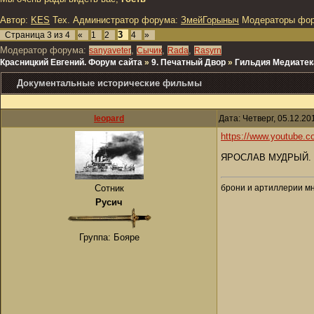
Автор:
KES
Тех. Администратор форума:
ЗмейГорыныч
Модераторы фо
3
Страница
3
из
4
«
1
2
4
»
Модератор форума:
,
,
,
sanyaveter
Сычик
Rada
Rasyrn
Красницкий Евгений. Форум сайта
»
9. Печатный Двор
»
Гильдия Медиатек
Документальные исторические фильмы
leopard
Дата: Четверг, 05.12.2
https://www.youtube
ЯРОСЛАВ МУДРЫЙ. Ис
брони и артиллерии мн
Сотник
Русич
Группа: Бояре