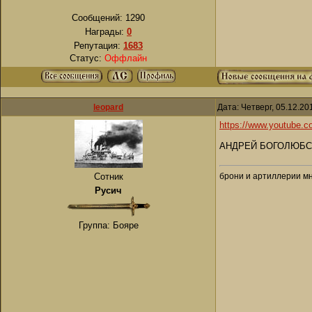
Сообщений:
1290
Награды:
0
Репутация:
1683
Статус:
Оффлайн
leopard
Дата: Четверг, 05.12.2
https://www.youtube.
АНДРЕЙ БОГОЛЮБСКИЙ
брони и артиллерии мн
Сотник
Русич
Группа: Бояре