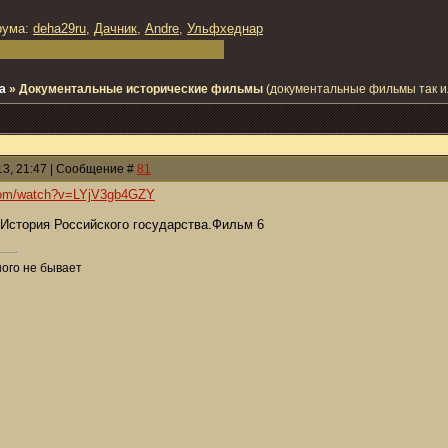
рума:
deha29ru
,
Дачник
,
Andre
,
Ульфхеднар
а
»
Документальные исторические фильмы
(документальные фильмы так и
013, 21:47 | Сообщение #
81
.com/watch?v=LYjV3gb4GZY
тория Российского государства.Фильм 6
ого не бывает