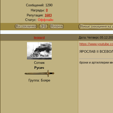
Сообщений:
1290
Награды:
0
Репутация:
1683
Статус:
Оффлайн
leopard
Дата: Четверг, 05.12.2
https://www.youtube
ЯРОСЛАВ II ВСЕВОЛО
брони и артиллерии мн
Сотник
Русич
Группа: Бояре