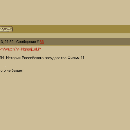
013, 21:52 | Сообщение #
86
com/watch?v=Nghprj1oLiY
 История Российского государства.Фильм 11
ого не бывает