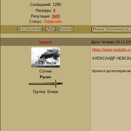
Сообщений:
1290
Награды:
0
Репутация:
1683
Статус:
Оффлайн
leopard
Дата: Четверг, 05.12.2
https://www.youtube.
АЛЕКСАНДР НЕВСКИЙ.
брони и артиллерии мн
Сотник
Русич
Группа: Бояре