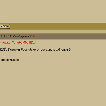
013, 21:49 | Сообщение #
84
com/watch?v=uF8M5d9IDzI
. История Российского государства.Фильм 9
ого не бывает