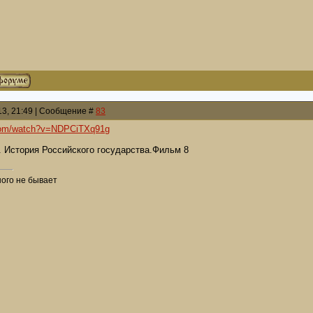
013, 21:49 | Сообщение #
83
.com/watch?v=NDPCiTXq91g
стория Российского государства.Фильм 8
ого не бывает