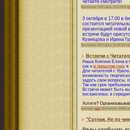
читайте-смотрите!
Просмотров: 5322 | Дата:
15.11.2014
|
К
3 октября в 17.00 в б
состоится читательск
презентацией новой к
встрече будут присут
Кузнецова и Ирина Гр
Просмотров: 3970 | Дата:
24.09.2014
|
Встречи с Читате
Наша Княгиня Елена в 
как и
в прошлом году
в 
Для читателей с Урала 
возможность творческо
задать свои вопросы, п
Так как срок пребывани
Встречи может быть вы
воскресенье, в середин
Хотите? Организовывай
Категория:
stat
| Просмотров: 10809 | 
"Сотник. Не по чи
Рады сообщить вс