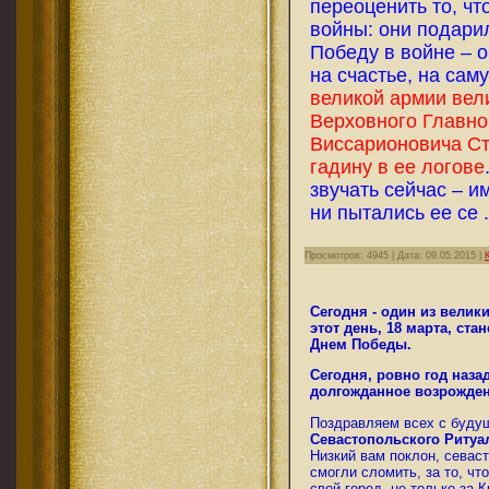
переоценить то, чт
войны: они подари
Победу в войне – о
на счастье, на сам
великой армии вел
Верховного Главн
Виссарионовича С
гадину в ее логове
звучать сейчас – и
ни пытались ее се
Просмотров: 4945 | Дата:
09.05.2015
|
Сегодня - один из велик
этот день, 18 марта, ста
Днем Победы.
Сегодня, ровно год наза
долгожданное возрожд
Поздравляем всех с буду
Севастопольского Ритуа
Низкий вам поклон, севаст
смогли сломить, за то, чт
свой город, не только за 