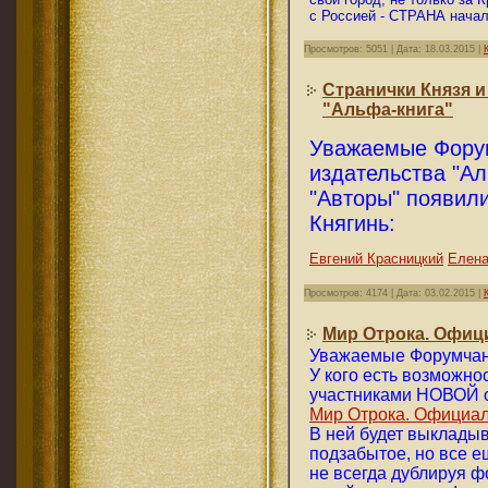
с Россией - СТРАНА начал
Просмотров: 5051 | Дата:
18.03.2015
|
Странички Князя и
"Альфа-книга"
Уважаемые Форум
издательства "Ал
"Авторы" появили
Княгинь:
Евгений Красницкий
Елена
Просмотров: 4174 | Дата:
03.02.2015
|
Мир Отрока. Офици
Уважаемые Форумчане
У кого есть возможнос
участниками НОВОЙ о
Мир Отрока. Официал
В ней будет выкладыв
подзабытое, но все е
не всегда дублируя ф