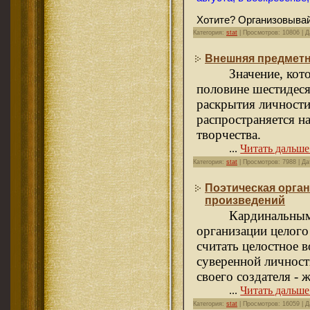
Хотите? Организовывай
Категория:
stat
| Просмотров: 10806 | 
Внешняя предметн
Значение, кот
половине шестидеся
раскрытия личности
распространяется н
творчества.
...
Читать дальше
Категория:
stat
| Просмотров: 7988 | Д
Поэтическая орган
произведений
Кардинальным
организации целого
считать целостное в
суверенной личност
своего создателя - 
...
Читать дальше
Категория:
stat
| Просмотров: 16059 | 