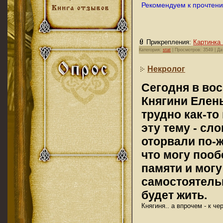
Рекомендуем к прочтен
Прикрепления:
Картинка 
Категория:
stat
| Просмотров: 3549 | Д
Некролог
Сегодня в вос
Княгини Елены
трудно как-то
эту тему - сл
оторвали по-
что могу пооб
памяти и мог
самостоятельн
будет жить.
Княгиня.. а впрочем - к че