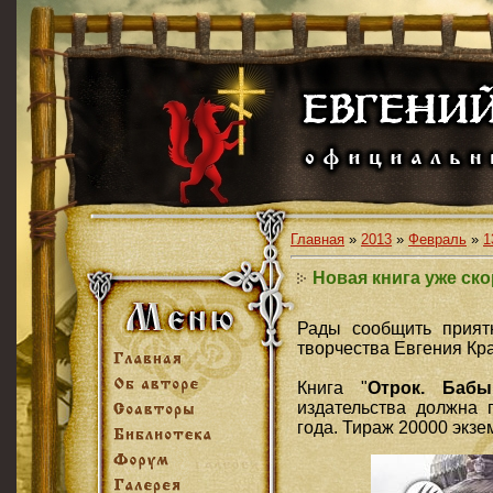
Главная
»
2013
»
Февраль
»
1
Новая книга уже ско
Рады сообщить прият
творчества Евгения Кр
Книга "
Отрок. Баб
издательства должна 
года. Тираж 20000 экзе