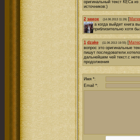
оригинальный текст КЕСа из
источников:)
2
замок
[
Мате
(14.06.2013 11:29)
а когда выйдет книга в
приблизительно хотя бы
1
dzake
[
Мате
(11.06.2013 19:55)
вопрос это оригинальные тек
пишут последователи.хотело
дальнейшем чей текст.с нет
продолжения
Имя *:
Email *: