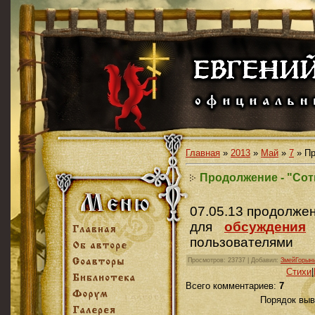
Главная
»
2013
»
Май
»
7
» Пр
Продолжение - "Сот
07.05.13 продолже
для
обсуждения
пользователями
Просмотров
: 23737 |
Добавил
:
ЗмейГорын
Cтихи
|
Всего комментариев
:
7
Порядок выв