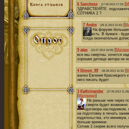
6
Sanchess
[
М
(17.09.2013 17:33)
ЗДРАВСТВУЙТЕ .подскажите 
СОТНИКА 2 ?
7
Andre
[
Ма
(29.11.2013 22:42)
На форуме большая 
есть. В бумаге - буд
Когда окончательно допис
5
atas
[
Матери
(16.07.2013 18:05)
все мы смертны. хочется над
хорошее детище автора не ис
4
Dimon_99
[
М
(30.06.2013 14:32)
жалко Евгения Красницкого к
него писать будет
3
Kathrinander
(27.06.2013 11:28)
[
Материал
]
Не раньше чем через п
смерти будет возможно
договора наследником, 
на подготовку в печать заним
издательства, это минимум,
больше времени.
Сотник 2 скорее всего получ