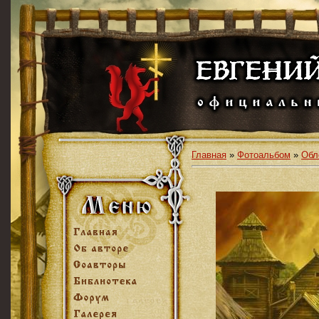
Главная
»
Фотоальбом
»
Обл