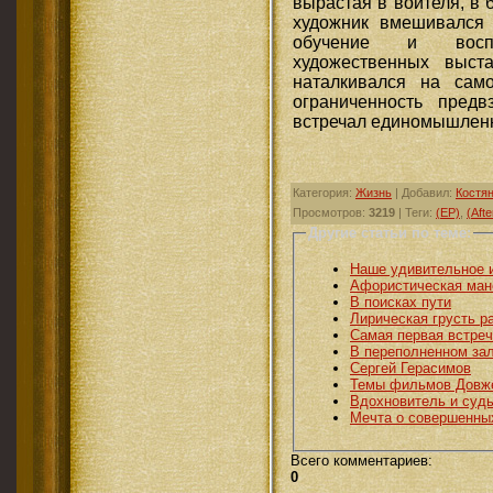
вырастая в воителя, в 
художник вмешивался 
обучение и воспи
художественных выст
наталкивался на сам
ограниченность предв
встречал единомышлен
Категория
:
Жизнь
|
Добавил
:
Костя
Просмотров
:
3219
|
Теги
:
(EP)
,
(Aft
Другие статьи по теме:
Наше удивительное 
Афористическая ман
В поисках пути
Лирическая грусть р
Самая первая встреч
В переполненном за
Сергей Герасимов
Темы фильмов Довж
Вдохновитель и судь
Мечта о совершенны
Всего комментариев
:
0