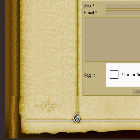
Имя *:
Email *:
Код *: