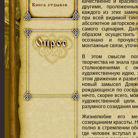
качественно и краси
другими, проложенны
каждого из этих замеч
при всей видимой синт
абсолютное авторское 
самого сценария. Да
образом осуществить
осознано и прочувст
монтажные связи, уточн
В этом смысле пог
творчества не знала гр
столкновениями с о
художественную идею, 
этом движении и разви
новый замысел Довж
рождающихся по соседст
нечто, скорее всего, м
художественной цели
разумного созидания ми
Жизнелюбие его ме
созерцанием красоты. 
полно в стремлении обн
где человек вступал в