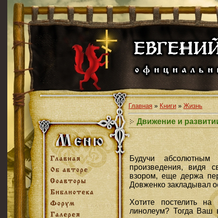
Главная
»
Книги
»
Жизнь
Движение и развит
Будучи абсолютным 
произведения, видя с
взором, еще держа пер
Довженко закладывал о
Хотите постелить на
линолеум? Тогда Ваш в