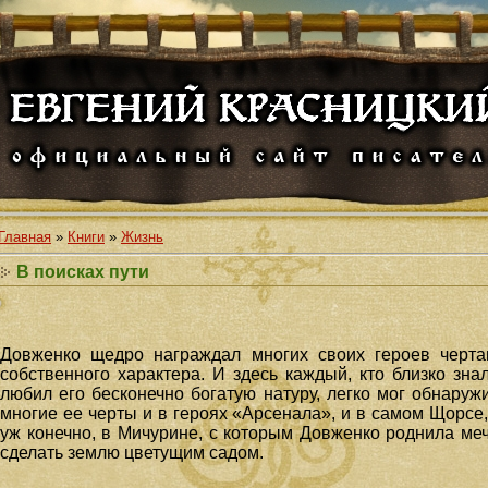
Главная
»
Книги
»
Жизнь
В поисках пути
Довженко щедро награждал многих своих героев черт
собственного характера. И здесь каждый, кто близко зна
любил его бесконечно богатую натуру, легко мог обнаруж
многие ее черты и в героях «Арсенала», и в самом Щорсе,
уж конечно, в Мичурине, с которым Довженко роднила ме
сделать землю цветущим садом.