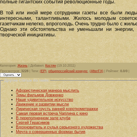
полные гигантских событий революционные годы.
В той или иной мере сотрудники газеты все были люд
интересными, талантливыми. Жилось молодым советск
газетчикам нелегко, впроголодь. Очень трудно было с жиль
Однако эти обстоятельства не уменьшали ни энергии,
творческой инициативы.
Категория
:
Жизнь
|
Добавил
:
Костян
(19.10.2011)
Просмотров
:
3228
|
Теги
:
(EP)
,
общероссийский конкурс
,
(AfterFX)
|
Рейтинг
:
0.0
/
0
|
Другие статьи по теме:
Афористическая манера мыслить
Темы фильмов Довженко
Наше удивительное искусство
Движение и развитии мысли
Лирическая грусть ранней короткометражки
Самая первая встреча Чаплина с кино
В переполненном зале клуба
Сергей Герасимов
Вдохновитель и судья серьезного художества
Мечта о совершенных формах бытия