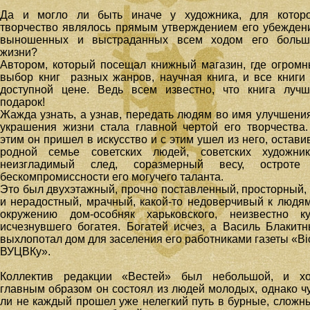
Да и могло ли быть иначе у художника, для которо
творчество являлось прямым утверждением его убежден
выношенных и выстраданных всем ходом его больш
жизни?
Автором, который посещал книжный магазин, где огром
выбор книг разных жанров, научная книга, и все книги
доступной цене. Ведь всем известно, что книга луч
подарок!
Жажда узнать, а узнав, передать людям во имя улучшени
украшения жизни стала главной чертой его творчества
этим он пришел в искусство и с этим ушел из него, остави
родной семье советских людей, советских художник
неизгладимый след, соразмерный весу, остроте
бескомпромиссности его могучего таланта.
Это был двухэтажный, прочно поставленный, просторный,
и нерадостный, мрачный, какой-то недоверчивый к людя
окружению дом-особняк харьковского, неизвестно ку
исчезнувшего богатея. Богатей исчез, а Василь Блакит
выхлопотал дом для заселения его работниками газеты «Bi
ВУЦВКу».
Коллектив редакции «Вестей» был небольшой, и хо
главным образом он состоял из людей молодых, однако ч
ли не каждый прошел уже нелегкий путь в бурные, сложн