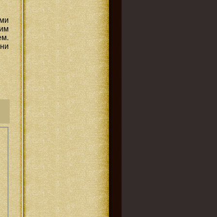
ьми
им
ем.
 ни