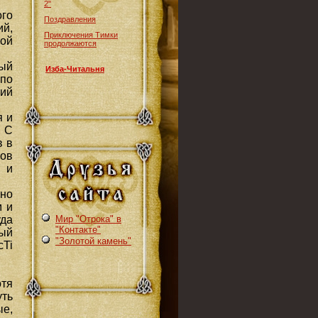
2"
го
Поздравления
ий,
Приключения Тимки
ой
продолжаются
ный
Изба-Читальня
 по
ший
я и
. С
в в
ов
 и
 но
м и
да
Мир "Отрока" в
"Контакте"
ный
"Золотой камень"
cTi
тя
уть
ые,