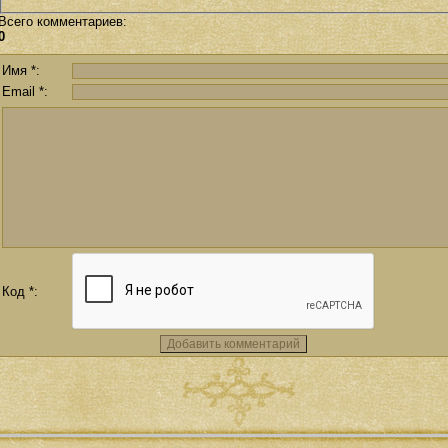
Всего комментариев
:
0
Имя *:
Email *:
Код *: