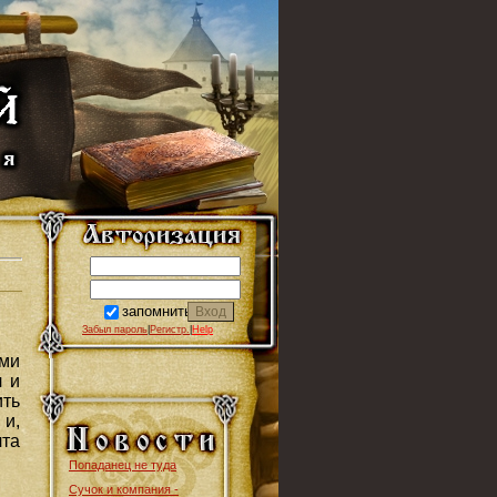
запомнить
Забыл пароль
|
Регистр.
|
Help
ами
л и
ить
 и,
чта
Попаданец не туда
Сучок и компания -