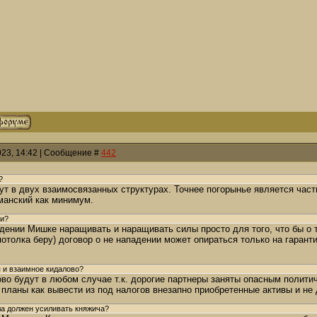
023, 14:42 | Сообщение #
442
?
т в двух взаимосвязанных структурах. Точнее погорынье является часть
манский как минимум.
ии?
дении Мишке наращивать и наращивать силы просто для того, что бы о та
отолка беру) договор о не нападении может опираться только на гарант
я и взаимное кидалово?
во будут в любом случае т.к. дорогие партнеры заняты опасным полити
 планы как вывести из под налогов внезапно приобретенные активы и не
ла должен усиливать княжича?