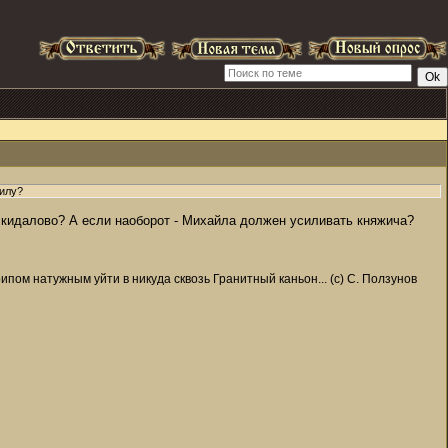
аилу?
е кидалово? А если наоборот - Михайла должен усиливать княжича?
пом натужным уйти в никуда сквозь Гранитный каньон... (с) С. Ползунов