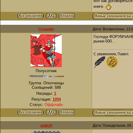
Вот как договоряться
книге.
Crusader
Дата: Воскресенье, 13.
Господа ФОРУМЧАНЕ!
рынке-500...
С уважением, Павел.
Полусотник
Группа: Ополченцы
Сообщений:
588
Награды:
1
Репутация:
1054
Статус:
Оффлайн
wolk28
Дата: Понедельник, 09.