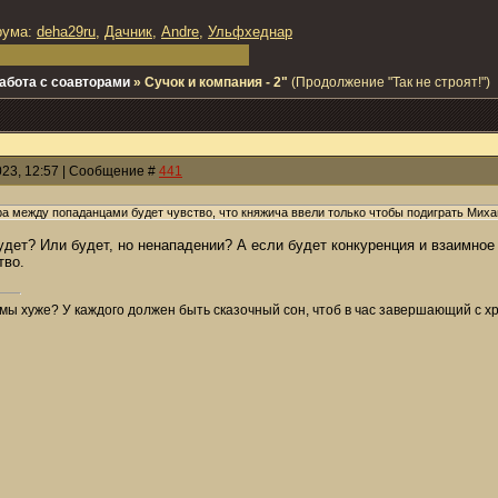
рума:
deha29ru
,
Дачник
,
Andre
,
Ульфхеднар
абота с соавторами
»
Сучок и компания - 2"
(Продолжение "Так не строят!")
023, 12:57 | Сообщение #
441
ора между попаданцами будет чувство, что княжича ввели только чтобы подиграть Мих
удет? Или будет, но ненападении? А если будет конкуренция и взаимно
тво.
мы хуже? У каждого должен быть сказочный сон, чтоб в час завершающий с хри