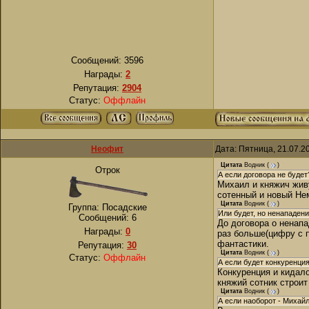
Сообщений:
3596
Награды:
2
Репутация:
2904
Статус:
Оффлайн
Неофит
Дата: Пятница, 21.07.2
Цитата
Водник
(
)
Отрок
А если договора не будет
Михаил и княжич живу
сотенный и новый Не
Цитата
Водник
(
)
Группа: Посадские
Или будет, но ненападен
Сообщений:
6
До договора о ненапа
Награды:
0
раз больше(цифру с п
фантастики.
Репутация:
30
Цитата
Водник
(
)
Статус:
Оффлайн
А если будет конкуренци
Конкуренция и кидало
княжий сотник строит
Цитата
Водник
(
)
А если наоборот - Михай