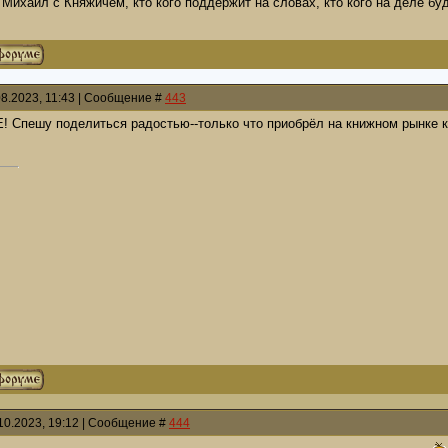
 Михаил с Княжичем, кто кого поддержит на словах, кто кого на деле б
08.2023, 11:43 | Сообщение #
443
 Спешу поделиться радостью--только что приобрёл на книжном рынке
10.2023, 19:12 | Сообщение #
444