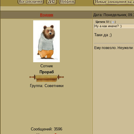
Водник
Дата: Понедельник, 09.
Цитата
SII
(
)
Ну а как иначе? :)
Таки да ;)
Ему повезло. Неужели 
Сотник
Прораб
Группа: Советники
Сообщений:
3596