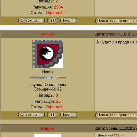
Награды:
2
Репутация:
2904
Статус:
Оффлайн
wolk28
Дата: Вторник, 10.10.2
А будет ли прода на
Новик
Группа: Ополченцы
Сообщений:
42
Награды:
0
Репутация:
25
Статус:
Оффлайн
Водник
Дата: Среда, 11.10.202
Цитата
wolk28
(
)