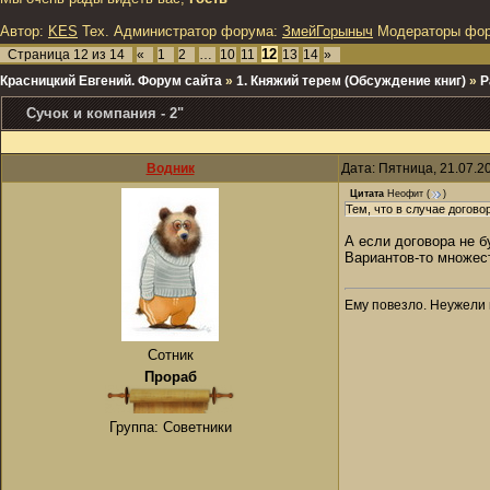
Автор:
KES
Тех. Администратор форума:
ЗмейГорыныч
Модераторы фо
12
Страница
12
из
14
«
1
2
…
10
11
13
14
»
Красницкий Евгений. Форум сайта
»
1. Княжий терем (Обсуждение книг)
»
Р
Сучок и компания - 2"
Водник
Дата: Пятница, 21.07.2
Цитата
Неофит
(
)
Тем, что в случае догов
А если договора не б
Вариантов-то множес
Ему повезло. Неужели 
Сотник
Прораб
Группа: Советники