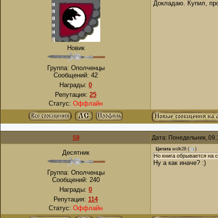
Докладаю. Купил, пр
Новик
Группа: Ополченцы
Сообщений:
42
Награды:
0
Репутация:
25
Статус:
Оффлайн
SII
Дата: Понедельник, 09.
Цитата
wolk28
(
)
Десятник
Но книга обрывается на 
Ну а как иначе? :)
Группа: Ополченцы
Сообщений:
240
Награды:
0
Репутация:
114
Статус:
Оффлайн