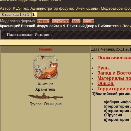
Автор:
KES
Тех. Администратор форума:
ЗмейГорыныч
Модераторы фо
1
Страница
1
из
1
Модератор форума:
,
,
,
leopard
sanyaveter
Rada
serGild
Красницкий Евгений. Форум сайта
»
9. Печатный Двор
»
Библиотека
»
Поли
Политическая История.
Namejs
Дата: Четверг, 25.11.20
Политическая
Русь.
Запад и Восто
Материалы по
Общая.
Ближник
Территории в
Хранитель
1)Балтийский регио
а)общая инф
Группа: Огнищане
б)территория
в)территория
г)Пруссия
д)территория