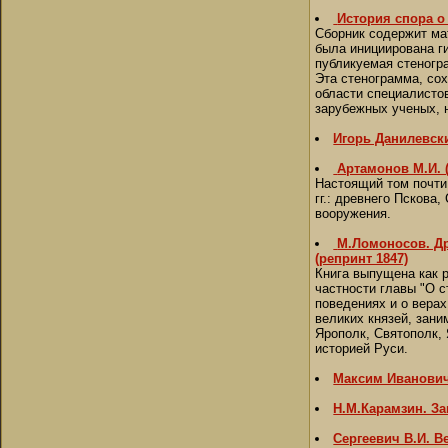
История спора о
Сборник содержит мат
была инициирована ги
публикуемая стеногр
Эта стенограмма, сох
области специалисто
зарубежных ученых, 
Игорь Данилевски
Артамонов М.И. 
Настоящий том почти
гг.: древнего Пскова
вооружения.
М.Ломоносов. Др
(репринт 1847)
Книга выпущена как 
частности главы "О с
поведениях и о верах
великих князей, зани
Ярополк, Святополк,
историей Руси.
Максим Иванович
Н.М.Карамзин. За
Сергеевич В.И. В