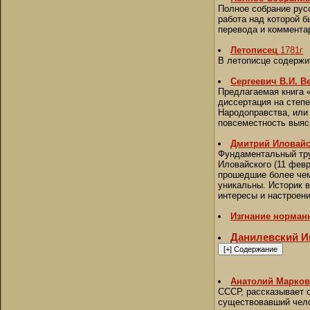
Полное собрание рус
работа над которой б
перевода и коммента
Летописец
1781г
В летописце содержит
Сергеевич В.И. В
Предлагаемая книга «
диссертация на степ
Народоправства, или
повсеместность выяс
Дмитрий Иловайск
Фундаментальный тру
Иловайского (11 февр
прошедшие более чем
уникальны. Историк в
интересы и настроени
Изгнание норман
Данилевский Иг
Анатолий Марков
СССР, рассказывает о
существовавший чело