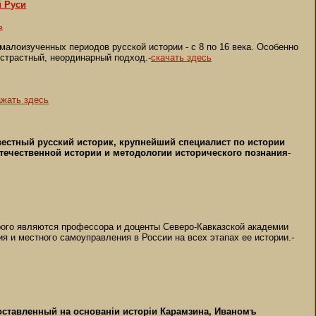
й Руси
ь
малоизученных периодов русской истории - с 8 по 16 века. Особенно
истрастный, неординарный подход.-
скачать здесь
ажать здесь
вестный русский историк, крупнейший специалист по истории
течественной истории и методологии исторического познания
-
рого являются профессора и доценты Северо-Кавказской академии
я и местного самоуправления в России на всех этапах ее истории.-
составленный на основанiи исторiи Карамзина, Иваномъ