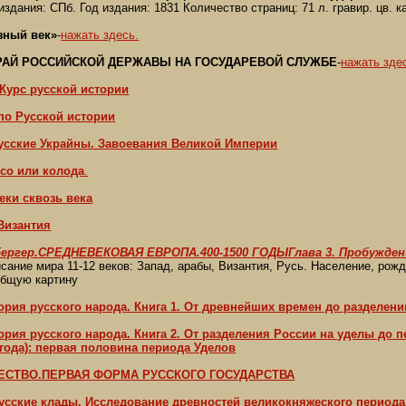
издания: СПб. Год издания: 1831 Количество страниц: 71 л. гравир. цв. к
зный век»
-
нажать здесь.
АЙ РОССИЙСКОЙ ДЕРЖАВЫ НА ГОСУДАРЕВОЙ СЛУЖБЕ
-
нажать зде
Курс русской истории
по Русской истории
усские Украйны. Завоевания Великой Империи
есо или колода
.
еки сквозь века
Византия
ергер.СРЕДНЕВЕКОВАЯ ЕВРОПА.400-1500 ГОДЫГлава 3. Пробуждение 
сание мира 11-12 веков: Запад, арабы, Византия, Русь. Население, рожда
общую картину
ория русского народа. Книга 1. От древнейших времен до разделении
ория русского народа. Книга 2. От разделения России на уделы до
го года): первая половина периода Уделов
ЕСТВО.ПЕРВАЯ ФОРМА РУССКОГО ГОСУДАРСТВА
Русские клады. Исследование древностей великокняжеского периода.