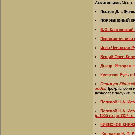
Ахматовымъ.
Место 
Песков Д. « Желе
ПОРУБЕЖНЫЙ КР
В.О. Ключевский 
Первоисточники 
Иван Черников Р
Вещий Олег. Кол
Днепр. История р
Киевская Русь и 
Гельмут Кёнигсб
годы
.Прекрасное опи
позволяет получить 
Полевой Н.А. Ист
Полевой Н.А. Ист
(с 1055-го до 1157-
КИЕВСКОЕ КНЯЖ
Кондаков Н. П. 