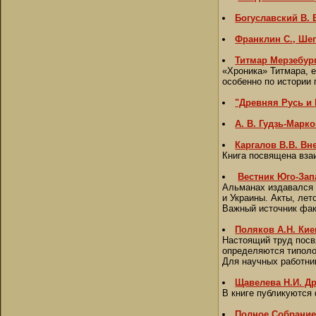
Богуславский В.
Франклин С., Ше
Титмар Мерзебург
«Хроника» Титмара, е
особенно по истории
"Древняя Русь и 
А. В. Гудзь-Марк
Каргалов В.В. В
Книга посвящена взаи
Вестник Юго-Зап
Альманах издавался 
и Украины. Акты, лет
Важный источник фак
Поляков А.Н. Кие
Настоящий труд посв
определяются типоло
Для научных работник
Щавелева Н.И. Д
В книге публикуются 
Полное Собрание 