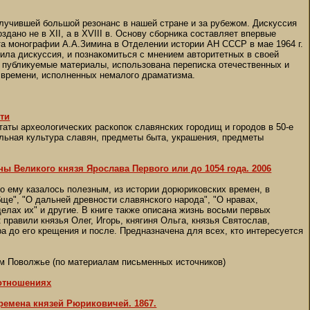
олучившей большой резонанс в нашей стране и за рубежом. Дискуссия
дано не в XII, а в XVIII в. Основу сборника составляет впервые
та монографии А.А.Зимина в Отделении истории АН СССР в мае 1964 г.
ила дискуссия, и познакомиться с мнением авторитетных в своей
й публикуемые материалы, использована переписка отечественных и
о времени, исполненных немалого драматизма.
сти
аты археологических раскопок славянских городищ и городов в 50-е
альная культура славян, предметы быта, украшения, предметы
ы Великого князя Ярослава Первого или до 1054 года. 2006
о ему казалось полезным, из истории дорюриковских времен, в
ще", "О дальней древности славянского народа", "О нравах,
елах их" и другие. В книге также описана жизнь восьми первых
к правили князья Олег, Игорь, княгиня Ольга, князья Святослав,
 до его крещения и после. Предназначена для всех, кто интересуется
м Поволжье (по материалам письменных источников)
 отношениях
времена князей Рюриковичей. 1867.