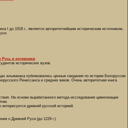
иха I до 1018 г., является авторитетнейшим историческим источником,
уси.
 Русь и кочевники
тудентов исторических вузов.
ицах альманаха публиковались ценные сведения по истории Белоруссии
орусского Ренессанса и средних веков. Очень авторитетная книга.
ствия. На основе выработанного метода исследования цивилизации
итии.
о интересуется древней русской историей.
ия о Древней Руси (до 1229 г.).