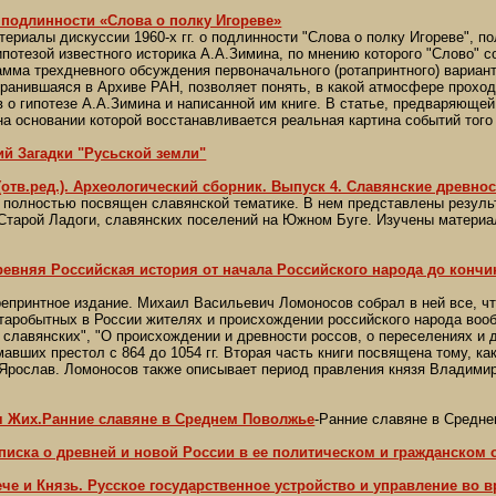
 подлинности «Слова о полку Игореве»
ериалы дискуссии 1960-х гг. о подлинности "Слова о полку Игореве", п
потезой известного историка А.А.Зимина, по мнению которого "Слово" соз
амма трехдневного обсуждения первоначального (ротапринтного) вариан
ранившаяся в Архиве РАН, позволяет понять, в какой атмосфере проход
в о гипотезе А.А.Зимина и написанной им книге. В статье, предваряюще
на основании которой восстанавливается реальная картина событий тог
й Загадки "Русьской земли"
(отв.ред.). Археологический сборник. Выпуск 4. Славянские древно
 полностью посвящен славянской тематике. В нем представлены результ
, Старой Ладоги, славянских поселений на Южном Буге. Изучены матери
евняя Российская история от начала Российского народа до кончин
репринтное издание. Михаил Васильевич Ломоносов собрал в ней все, чт
таробытных в России жителях и происхождении российского народа вооб
 славянских", "О происхождении и древности россов, о переселениях и д
мавших престол с 864 до 1054 гг. Вторая часть книги посвящена тому, ка
 Ярослав. Ломоносов также описывает период правления князя Владимира
 Жих.Ранние славяне в Среднем Поволжье
-Ранние славяне в Средне
писка о древней и новой России в ее политическом и гражданском
ече и Князь. Русское государственное устройство и управление во 