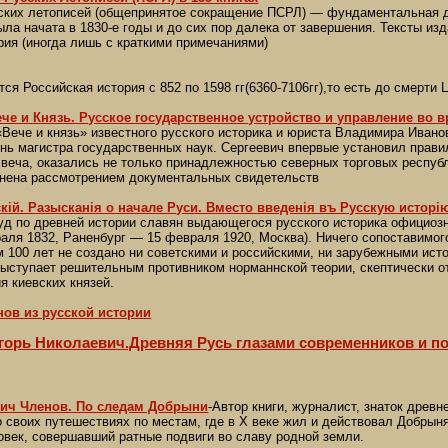
ских летописей (общепринятое сокращение ПСРЛ) — фундаментальная дл
ыла начата в 1830-е годы и до сих пор далека от завершения. Тексты изд
рия (иногда лишь с краткими примечаниями)
ся Российская история с 852 по 1598 гг(6360-7106гг),то есть до смерти
ече и Князь. Русское государственное устройство и управление во 
Вече и князь» известного русского историка и юриста Владимира Ивано
ень магистра государственных наук. Сергеевич впервые установил прави
 веча, оказались не только принадлежностью северных торговых респуб
нена рассмотрением документальных свидетельств
iй. Разысканiя о начале Руси. Вместо введенiя въ Русскую исторiю
д по древней истории славян выдающегося русского историка официозн
аля 1832, Раненбург — 15 февраля 1920, Москва). Ничего сопоставимог
 100 лет не создано ни советскими и российскими, ни зарубежными ист
ыступает решительным противником норманнской теории, скептически от
я киевских князей.
нов из русской истории
орь Николаевич.Древняя Русь глазами современников и пото
ич Членов. По следам Добрыни
-Автор книги, журналист, знаток древ
 своих путешествиях по местам, где в X веке жил и действовал Добрыня
век, совершавший ратные подвиги во славу родной земли.