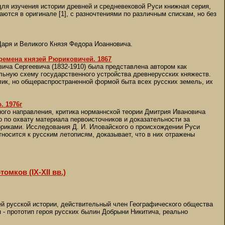
я изучения истории древней и средневековой Руси книжная серия,
аются в оригинале [1], с разночтениями по различным спискам, но без
 Царя и Великого Князя Федора Иоанновича.
времена князей Рюриковичей. 1867
вича Сергеевича (1832-1910) была представлена автором как
льную схему государственного устройства древнерусских княжеств.
лик, но общераспространенной формой быта всех русских земель, их
. 1976г
ого направления, критика норманнской теории Дмитрия Ивановича
о по охвату материала первоисточников и доказательности за
ориками. Исследования Д. И. Иловайского о происхождении Руси
носится к русским летописям, доказывает, что в них отражены
мков (IX-XII вв.)
ней русской истории, действительный член Географического общества
 - прототип героя русских былин Добрыни Никитича, реально