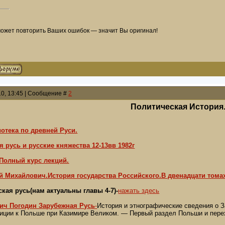
может повторить Ваших ошибок — значит Вы оригинал!
10, 13:45 | Сообщение #
2
Политическая История.
отека по древней Руси.
 русь и русские княжества 12-13вв 1982г
.Полный курс
лекций.
й Михайлович.История государства Российского.В двенадцати тома
кая русь(нам актуальны главы 4-7)-
нажать здесь
ич Погодин Зарубежная Русь
-
История и этнографические сведения о 
иции к Польше при Казимире Великом. — Первый раздел Польши и перехо