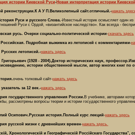
ация истории Киевской Руси
-
Новая интерпретация истории Киевско
й реконструкции.К А У П.Великолепный сайт.отличный.-
нажать здес
стория Руси и русского Слова.
-Известный историк осмысляет один из 
ношений Руси с Ордой, «византийское наследство». Как всегда - беспр
евская русь. Очерки социально-политической истории
-
скачать здесь
 Российская. Подробная выжимка из летописей с комментариями-
н
Русских летописей.-
нажать эдесь
Григорьевич (1928 - 2004).
Доктор исторических наук, профессор.Из
писеведению, истории общественной мысли, автор многих книг по о
стория.
очень толковый сайт-
нажать здесь
указатель за 12 век.-
нажать здесь
тория государственного управления России.
В учебнике, авторами кото
бы, рассмотрены вопросы теории и истории государственного управлени
лий Осипович.Русская история.Полный курс лекций
-
нажать здесь
ория русской жизни с древнейших времен
-
нажать здесь.
кiй, Хронологическiй и Географическiй Россiйскаго Государства", 