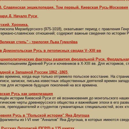
 В. Славянская энциклопедия. Том первый. Киевская Русь-Московия
пард Д. Начало Руси
ский. Хроника.
пископа Мерзебургского (975-1018), охватывает период с правления Генр
 германо-славянских отношений; содержит важные сведения по истории Р
Великая степь" - трилогия Льва Гумелёва
ов Домонгольская Русь в летописных сводах V–XIII вв
нешнеполитические факторы развития феодальной Руси. Феодальная
моотношениям Древней Руси и кочевников в X-XIII вв. Для историков, с
адной и Западной России 1862 -1865
во времена, когда еще только отгремело польское восстание. На стран
описи, записки, письма известных общественных деятелей времен западн
тов для историков будущих поколений на все времена.
вская Русь как цивилизация
ящён истории Киевской Руси от её возникновения до монгольского наше
гические черты древнерусского общества и важнейшие эпохи в его разв
ов, преподавателей и студентов гуманитарных специальностей, всех кт
ревняя Русь в "Польской истории" Яна Длугоша
фрагменты из I-VI книг "Анналов" Яна Длугоша, в которых имеются сведен
Русских Летописей (ПСРЛ) в 135 книгах