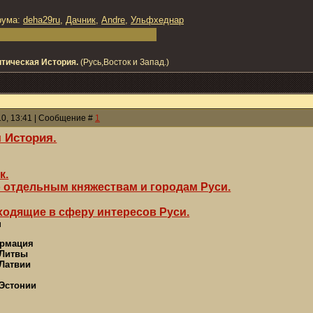
рума:
deha29ru
,
Дачник
,
Andre
,
Ульфхеднар
тическая История.
(Русь,Восток и Запад.)
10, 13:41 | Сообщение #
1
 История.
к.
 отдельным княжествам и городам Руси.
ходящие в сферу интересов Руси.
н
ормация
 Литвы
 Латвии
 Эстонии