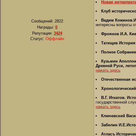
Новая интерпрет
Клуб историческо
Вадим Кожинов.И
Сообщений:
2822
интересны вопросы от
Награды:
0
Репутация:
3424
Фроянов И.А. Ки
Статус:
Оффлайн
Татищев История
Полное Собрание 
Кузьмин Аполлон 
Древней Руси, лето
нажать здесь
Отечественная и
Хронологический 
В.Г. Игнатов. Ис
государственной служ
нажать здесь
Ключевский Васи
Забелин И.Е.Ист
Атласъ Историчес