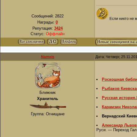
Сообщений:
2822
Если никто не 
Награды:
0
Репутация:
3424
Статус:
Оффлайн
Namejs
Дата: Четверг, 25.11.20
Роскошная библи
Рыбаков Киевская
Ближник
Русская история
Хранитель
Карамзин Никола
Группа: Огнищане
Вернадский Киевс
Александр Львов
Руси. — Переход Гал