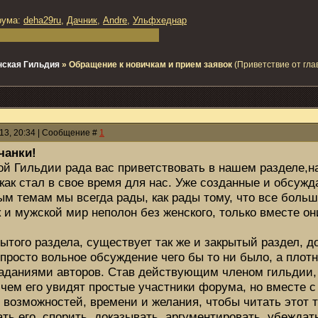
рума:
deha29ru
,
Дачник
,
Andre
,
Ульфхеднар
ская Гильдия
»
Обращение к новичкам и прием заявок
(Приветствие от гла
013, 20:34 | Сообщение #
1
чанки!
ой Гильдии рада вас приветствовать в нашем разделе,н
ак стал в свое время для нас. Уже созданные и обсуж
м темам мы всегда рады, как рады тому, что все больш
ак и мужской мир неполон без женского, только вместе о
рытого раздела, существует так же и закрытый раздел, 
 просто вольное обсуждение чего бы то ни было, а плотн
аданиями авторов. Став действующим членом гильдии, 
 чем его увидят простые участники форума, но вместе с
 возможностей, времени и желания, чтобы читать этот те
ть его, спорить, доказывать, аргументировать, убеждат