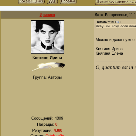
Иринико
Дата: Воскресенье, 11.
Цитата
Лучик
(
)
Девушки! Хочу, если мож
Можно и даже нужно.
Княгиня Ирина
Княгиня Елена
Княгиня Ирина
О, quantum est in 
Группа: Авторы
Сообщений:
4809
Награды:
0
Репутация:
4380
Статус:
Оффлайн