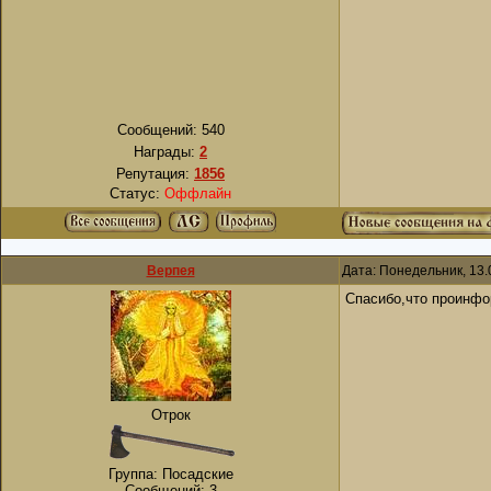
Сообщений:
540
Награды:
2
Репутация:
1856
Статус:
Оффлайн
Верпея
Дата: Понедельник, 13.
Спасибо,что проинфо
Отрок
Группа: Посадские
Сообщений:
3