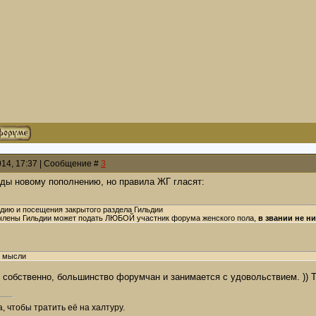
014, 17:37 | Сообщение #
3
ады новому пополнению, но правила ЖГ гласят:
ьдию и посещения закрытого раздела Гильдии
 члены Гильдии может подать ЛЮБОЙ участник форума женского пола,
в звании не н
и мысли
 собственно, большинство форумчан и занимается с удовольствием. )) Т
, чтобы тратить её на халтуру.