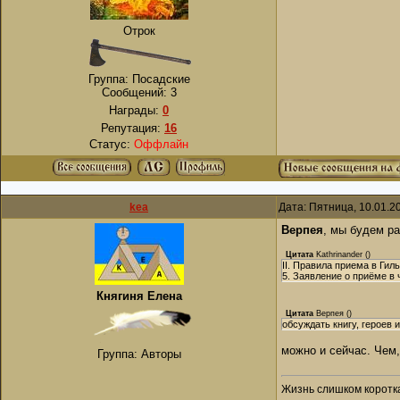
Отрок
Группа: Посадские
Сообщений:
3
Награды:
0
Репутация:
16
Статус:
Оффлайн
kea
Дата: Пятница, 10.01.2
Верпея
, мы будем р
Цитата
Kathrinander
(
)
II. Правила приема в Гил
5. Заявление о приёме в
Княгиня Елена
Цитата
Верпея
(
)
обсуждать книгу, героев 
можно и сейчас. Чем,
Группа: Авторы
Жизнь слишком коротка