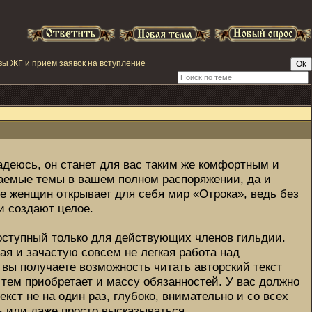
вы ЖГ и прием заявок на вступление
адеюсь, он станет для вас таким же комфортным и
даемые темы в вашем полном распоряжении, да и
е женщин открывает для себя мир «Отрока», ведь без
ни создают целое.
доступный только для действующих членов гильдии.
ая и зачастую совсем не легкая работа над
вы получаете возможность читать авторский текст
 тем приобретает и массу обязанностей. У вас должно
кст не на один раз, глубоко, внимательно и со всех
ь или даже просто высказываться.