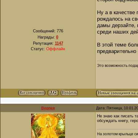
Ну а в качестве
рождалось на св
дамы дерзайте, 
Сообщений:
776
среди наших де
Награды:
0
Репутация:
1147
В этой теме бол
Статус:
Оффлайн
предварительно 
Это возможность подари
Верпея
Дата: Пятница, 10.01.2
Не знаю как писать т
обсуждать книгу, гер
На золотом крыльце си