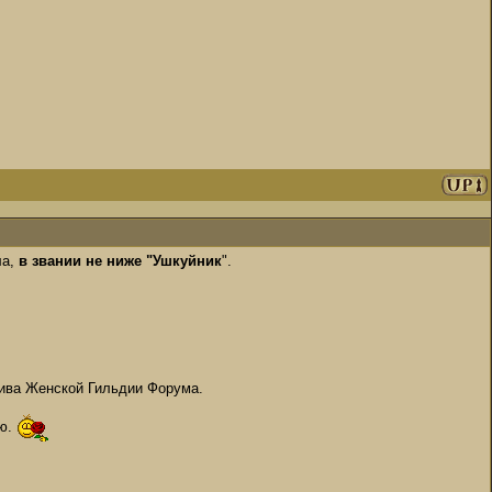
ла,
в звании не ниже "Ушкуйник
".
ива Женской Гильдии Форума.
аю.