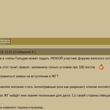
014, 11:21 | Сообщение #
4
ме в члены Гильдии может подать ЛЮБОЙ участник форума женского по
 этот пункт правил, запомнила только условие про 100 постов.
триваться заявки на вступление в ЖГ?
являю желание стать полноправным (или как разрешат) членом коллект
во ЖГ найдёт мои знания полезными для дела. Со своей стороны обещ
не изменяет тишину к лучшему...