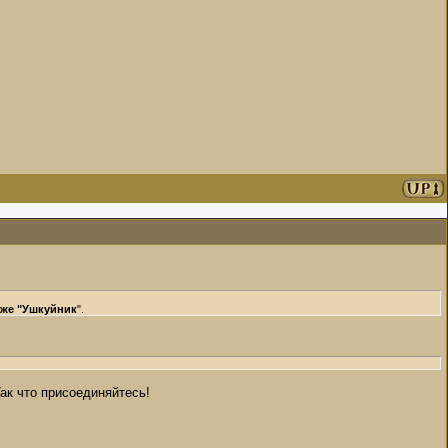
иже "Ушкуйник
".
ак что присоединяйтесь!