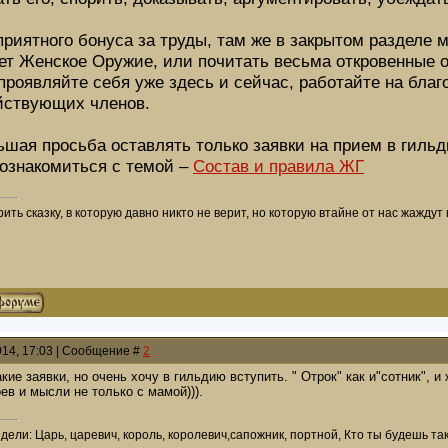
 приятного бонуса за труды, там же в закрытом разделе 
ет Женское Оружие, или почитать весьма откровенные 
проявляйте себя уже здесь и сейчас, работайте на бла
йствующих членов.
ьшая просьба оставлять только заявки на прием в гильд
ознакомиться с темой –
Состав и правила ЖГ
ть сказку, в которую давно никто не верит, но которую втайне от нас жаждут
014, 17:03 | Сообщение #
2
акие заявки, но очень хочу в гильдию вступить. " Отрок" как и"сотник",
оев и мысли не только с мамой))).
дели: Царь, царевич, король, королевич,сапожник, портной, Кто ты будешь та