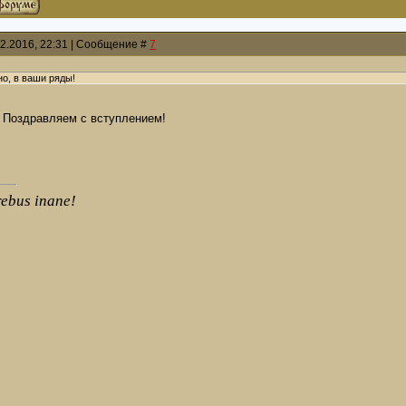
12.2016, 22:31 | Сообщение #
7
но, в ваши ряды!
 Поздравляем с вступлением!
rebus inane!