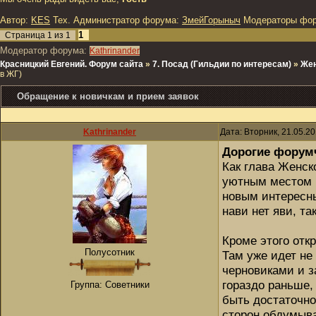
Автор:
KES
Тех. Администратор форума:
ЗмейГорыныч
Модераторы фо
1
Страница
1
из
1
Модератор форума:
Kathrinander
Красницкий Евгений. Форум сайта
»
7. Посад (Гильдии по интересам)
»
Жен
в ЖГ)
Обращение к новичкам и прием заявок
Kathrinander
Дата: Вторник, 21.05.2
Дорогие форум
Как глава Женск
уютным местом к
новым интересны
нави нет яви, т
Кроме этого отк
Полусотник
Там уже идет не
черновиками и з
гораздо раньше,
Группа: Советники
быть достаточно
сторон обдумыва