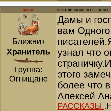
Namejs
Дата: Понедельник, 20.12.2010, 20:11
Дамы и гос
вам Одного
писателей.
Ближник
узнал что 
Хранитель
страничку.
Группа:
этого заме
Огнищане
более что в
Алексей Ан
РАССКАЗЫ.
.