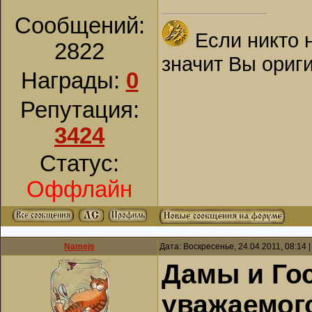
Сообщений:
Если никто 
2822
значит Вы ориг
Награды:
0
Репутация:
3424
Статус:
Оффлайн
Namejs
Дата: Воскресенье, 24.04.2011, 08:14
Дамы и Го
уважаемог