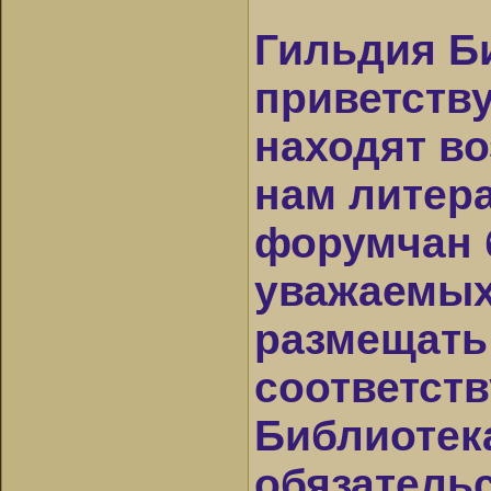
Гильдия Б
приветству
находят в
нам литер
форумчан 
уважаемых
размещать
соответст
Библиотека
обязатель