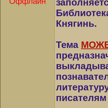
Оффлайн
заполняет
Библиотек
Княгинь.
Тема
МОЖЕ
предназнач
выкладыва
познавате
литератур
писателям