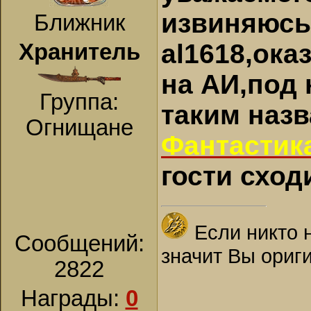
извиняюсь
Ближник
al1618,ока
Хранитель
на АИ,под
Группа:
таким наз
Огнищане
Фантастика
гости сходи
Если никто 
Сообщений:
значит Вы ориг
2822
Награды:
0