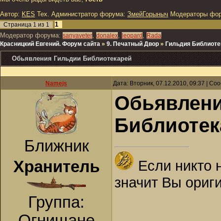
Автор:
KES
Тех. Администратор форума:
ЗмейГорыныч
Модераторы фо
1
Страница
1
из
1
Модератор форума:
,
,
,
sanyaveter
donalex
leopard
Rada
Красницкий Евгений. Форум сайта
»
9. Печатный Двор
»
Гильдия Библиоте
Обьявления Гильдии Библиотекарей
Namejs
Дата: Вторник, 07.12.2010, 09:37 | С
Обьявлени
Библиотек
Ближник
Если никто 
Хранитель
значит Вы ориг
Группа:
Огнищане