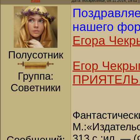
Rada
Дата: Воскресенье, 09.11.2014, 19:02
Поздравляе
нашего фо
Егора Чекр
Полусотник
Егор Чекр
Группа:
ПРИЯТЕЛЬ
Советники
Фантастическ
М.:«Издатель
313 с.:ил. — 