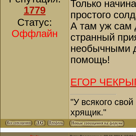
Только начина
1779
простого солд
Статус:
А там уж сам
Оффлайн
странный при
необычными д
помощь!
ЕГОР ЧЕКРЫ
"У всякого свой
хрящик."