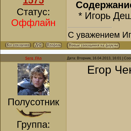
1575
Содержани
Статус:
* Игорь Деш
Оффлайн
С уважением Иг
Serg_FAn
Дата: Вторник, 16.04.2013, 16:01 | С
Егор Че
Полусотник
Группа: