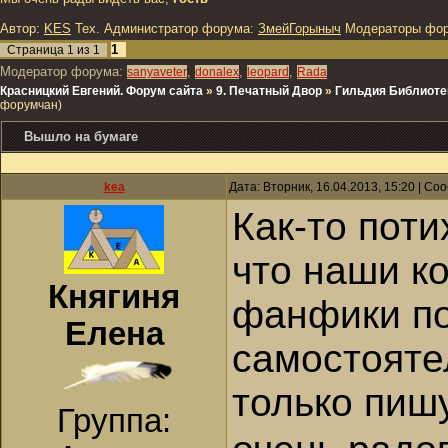
Автор:
KES
Тех. Администратор форума:
ЗмейГорыныч
Модераторы фо
1
Страница
1
из
1
Модератор форума:
,
,
,
sanyaveter
donalex
leopard
Rada
Красницкий Евгений. Форум сайта
»
9. Печатный Двор
»
Гильдия Библиоте
форумчан)
Вышло на бумаге
kea
Дата: Вторник, 16.04.2013, 15:20 | С
Как-то поти
что наши к
Княгиня
фанфики по 
Елена
самостояте
только пишу
Группа: