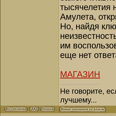
тысячелетия н
Амулета, отк
Но, найдя клю
неизвестность
им воспользов
еще нет отве
МАГАЗИН
Не говорите, ес
лучшему...