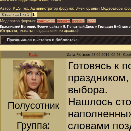
Автор:
KES
Тех. Администратор форума:
ЗмейГорыныч
Модераторы фо
1
Страница
1
из
1
Модератор форума:
,
,
,
sanyaveter
donalex
leopard
Rada
Красницкий Евгений. Форум сайта
»
9. Печатный Двор
»
Гильдия Библиоте
(Открытки, плакаты, поздравления из архивов)
Праздничная выставка в библиотеке
Rada
Дата: Четверг, 23.02.2017, 05:48 | С
Готовясь к 
праздником,
выбора.
Нашлось сто
Полусотник
наполненных
словами поз
Группа: