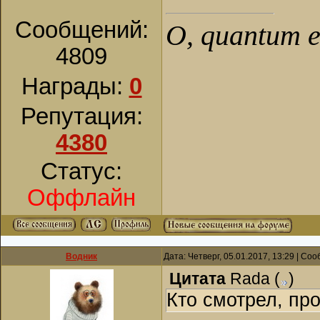
Сообщений:
О, quantum es
4809
Награды:
0
Репутация:
4380
Статус:
Оффлайн
Водник
Дата: Четверг, 05.01.2017, 13:29 | С
Цитата
Rada
(
)
Кто смотрел, про