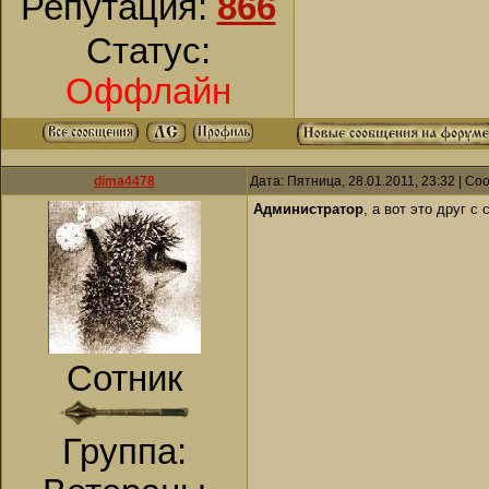
Репутация:
866
Статус:
Оффлайн
dima4478
Дата: Пятница, 28.01.2011, 23:32 | С
Администратор
, а вот это друг с 
Сотник
Группа: