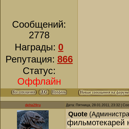
Сообщений:
2778
Награды:
0
Репутация:
866
Статус:
Оффлайн
deha29ru
Дата: Пятница, 28.01.2011, 23:32 | С
Quote
(
Администра
фильмотекарей 