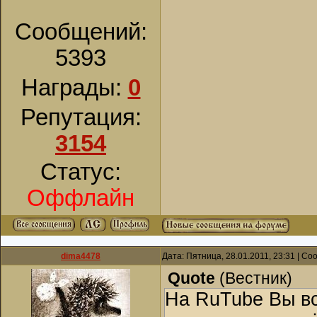
Сообщений:
5393
Награды:
0
Репутация:
3154
Статус:
Оффлайн
dima4478
Дата: Пятница, 28.01.2011, 23:31 | С
Quote
(
Вестник
)
На RuTube Вы вс