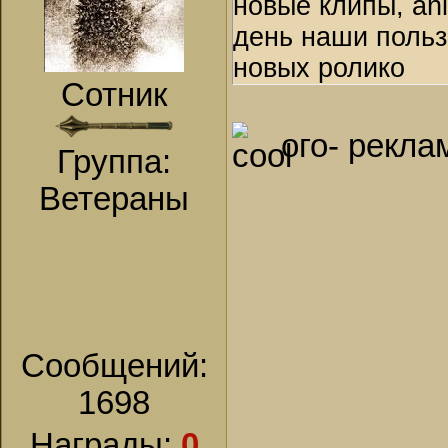
новые клипы, an
день наши польз
новых ролико
Сотник
ого- рекла
Группа:
Ветераны
Сообщений:
1698
Награды:
0