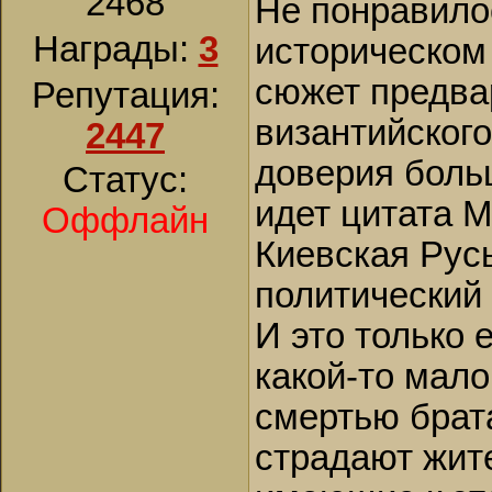
2468
Не понравило
Награды:
3
историческом
сюжет предва
Репутация:
византийского
2447
доверия больш
Статус:
идет цитата 
Оффлайн
Киевская Рус
политический 
И это только
какой-то мал
смертью брата
страдают жит