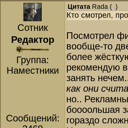
Цитата
Rada
(
)
Кто смотрел, про
Сотник
Посмотрел фи
Редактор
вообще-то две
более жёстку
Группа:
рекомендую вс
Наместники
занять нечем.
как они счит
но.. Рекламны
боооольшая з
Сообщений:
гораздо сложн