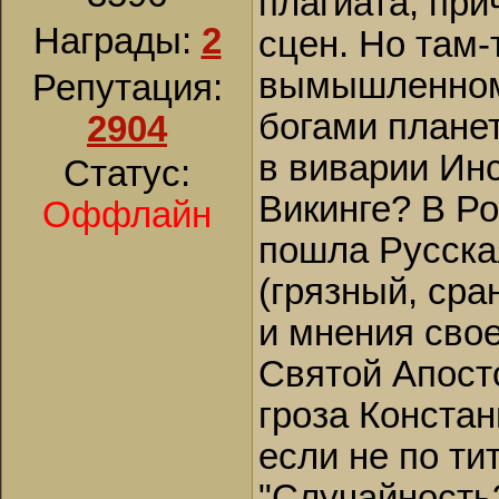
плагиата, пр
Награды:
2
сцен. Но там-
вымышленном
Репутация:
богами планет
2904
в виварии Инс
Статус:
Викинге? В Ро
Оффлайн
пошла Русска
(грязный, сра
и мнения сво
Святой Апост
гроза Констан
если не по ти
"Случайность