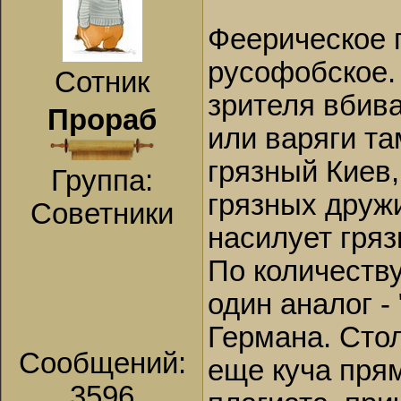
Феерическое 
русофобское.
Сотник
зрителя вбива
Прораб
или варяги та
грязный Киев,
Группа:
грязных друж
Советники
насилует гряз
По количеств
один аналог -
Германа. Сто
Сообщений:
еще куча пря
3596