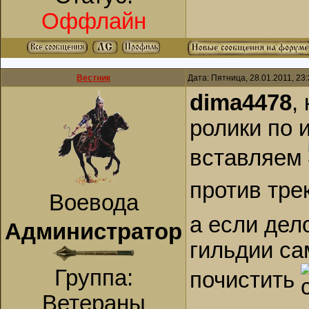
Оффлайн
Вестник
Дата: Пятница, 28.01.2011, 23
dima4478
,
ролики по 
вставляем
против тре
Воевода
а если дел
Администратор
гильдии са
Группа:
почистить
Ветераны