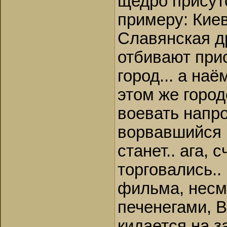
щедро присут
примеру: Кие
Славянская д
отбивают прис
город... а на
этом же город
воевать напро
ворвавшийся 
станет.. ага, 
торговались..
фильма, несмо
печенегами, 
кидается на з