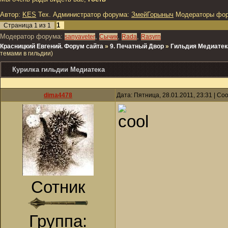
Автор:
KES
Тех. Администратор форума:
ЗмейГорыныч
Модераторы фо
1
Страница
1
из
1
Модератор форума:
,
,
,
sanyaveter
Сычик
Rada
Rasyrn
Красницкий Евгений. Форум сайта
»
9. Печатный Двор
»
Гильдия Медиатек
темами в гильдии)
Курилка гильдии Медиатека
dima4478
Дата: Пятница, 28.01.2011, 23:31 | С
Сотник
Группа: