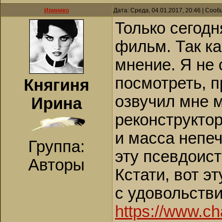
Иринико
Дата: Среда, 04.01.2017, 20:46 | Соо
Только сегодн
фильм. Так ка
мнение. Я не 
посмотреть, п
Княгиня
озвучил мне 
Ирина
реконструкто
и масса непе
Группа:
эту псевдоист
Авторы
Кстати, вот э
с удовольств
https://www.c