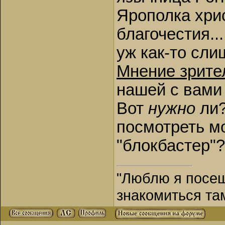
Ярополка хрис
благочестия..
уж как-то сли
Мнение зрите
нашей с вами
Вот
нужно
ли?
посмотреть м
"блокбастер"? 
"Люблю я посещ
знакомиться та