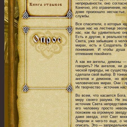
непре­рывности, оно соглас
Конечно, это ограничение, но
доме произошло несчастье,
службы.
Все спасители, о которых и
выше нас на лестни­це эвол
нас, как бы удивительно он
Есть и другие, в реальност
Света, уже забывшие о челов
мирах, есть и Создатель В
понимания. И чтобы душа 
отпевание покойного.
А как же ангелы, демоны — 
говорить? Ни ангелов, ни д
ческой природы, не существ
сделали свой выбор. В тонки
ангелов и демонов, но вс
человеческих мирах. Они - 
Их творчество - источник на
Во всем, что касается Бога
меру своего разума. Не зна
источ­ник Света непредставим
его человеку просто невоз
похожем на огромную звезду
даже звезда, этот Свет мно
Энергии и чего-то еще, о 
описать. Это — запредельное