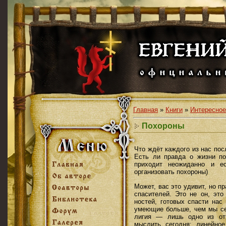
Главная
»
Книги
»
Интересное
Похороны
Что ждёт каждого из нас по
Есть ли правда о жизни по
приходит неожиданно и е
организовать похороны)
Может, вас это удивит, но п
спасителей. Это не он, эт
ностей, готовых спасти нас
умеющие больше, чем мы сег
лигия — лишь одно из от
мыслить сегодня: линейное