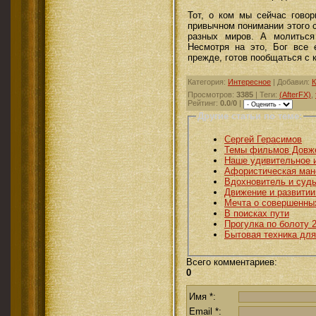
Тот, о ком мы сейчас говор
привычном понимании это­го
разных миров. А молиться
Несмотря на это, Бог все 
прежде, готов пообщаться с 
Категория
:
Интересное
|
Добавил
:
К
Просмотров
:
3385
|
Теги
:
(AfterFX)
,
Рейтинг
:
0.0
/
0
|
Другие статьи по теме:
Сергей Герасимов
Темы фильмов Довж
Наше удивительное 
Афористическая ман
Вдохновитель и судь
Движение и развити
Мечта о совершенны
В поисках пути
Прогулка по болоту 
Бытовая техника для
Всего комментариев
:
0
Имя *:
Email *: