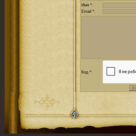
Имя *:
Email *:
Код *: