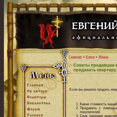
Главная
»
Книги
»
Жизнь
Советы продавцам к
продавать квартиру.
Если вы решили продать квар
Какая стоимость ваше
Продавать с помощью
покупателей.
Срок продажи квартир