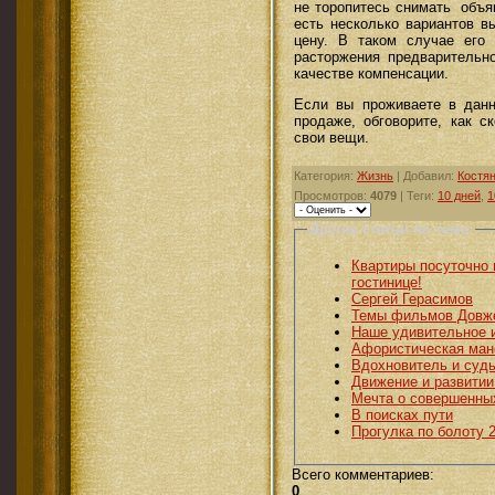
не торопитесь снимать объя
есть несколько вариантов в
цену. В таком случае его 
расторжения предварительно
качестве компенсации.
Если вы проживаете в данн
продаже, обговорите, как с
свои вещи.
Категория
:
Жизнь
|
Добавил
:
Костя
Просмотров
:
4079
|
Теги
:
10 дней
,
1
Другие статьи по теме:
Квартиры посуточно 
гостинице!
Сергей Герасимов
Темы фильмов Довж
Наше удивительное 
Афористическая ман
Вдохновитель и судь
Движение и развити
Мечта о совершенны
В поисках пути
Прогулка по болоту 
Всего комментариев
:
0