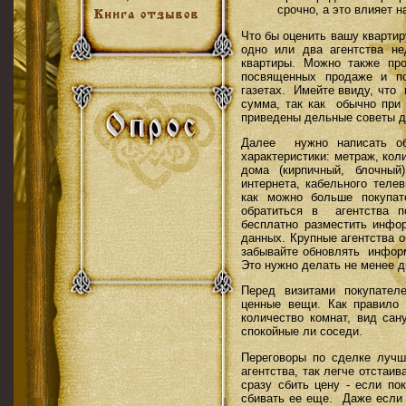
срочно, а это влияет н
Что бы оценить вашу квартир
одно или два агентства н
квартиры. Можно также про
посвященных продаже и п
газетах. Имейте ввиду, что
сумма, так как обычно при 
приведены дельные советы д
Далее нужно написать об
характеристики: метраж, кол
дома (кирпичный, блочный
интернета, кабельного теле
как можно больше покупате
обратиться в агентства п
бесплатно разместить инфо
данных. Крупные агентства 
забывайте обновлять информ
Это нужно делать не менее д
Перед визитами покупател
ценные вещи. Как правило
количество комнат, вид сан
спокойные ли соседи.
Переговоры по сделке лучш
агентства, так легче отстаи
сразу сбить цену - если по
сбивать ее еще. Даже если 