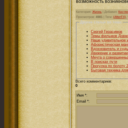
возможность возникнов
Категория
:
Жизнь
|
Добавил
:
Костя
Просмотров
:
4981
|
Теги
:
(AfterFX)
,
Другие статьи по теме:
Сергей Герасимов
Темы фильмов Довж
Наше удивительное 
Афористическая ман
Вдохновитель и судь
Движение и развити
Мечта о совершенны
В поисках пути
Прогулка по болоту 
Бытовая техника для
Всего комментариев
:
0
Имя *:
Email *: