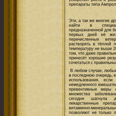
препараты типа Ампрол
Эти, а так же многие 
найти в специаль
предназначенной для б
первых дней её жиз
перечисленные вете
растворять в тёплой п
температуру не выше 20
том, что даже правиль
принесёт хорошие резул
сочетаться с правильн
В любом случае, любые
в последнюю очередь, к
использования, если
немедленного вмешател
превентивные меры с
множества заболеван
сегодня шагнула 
лекарственные препа
витаминно-минерал
позволяют не только л