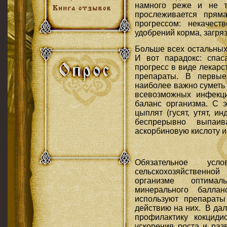
намного реже и не т
прослеживается прям
прогрессом: некачест
удобрений корма, загряз
Больше всех остальных
И вот парадокс: спаса
прогресс в виде лекар
препараты. В первы
наиболее важно суметь
всевозможных инфекц
баланс организма. С 
цыплят (гусят, утят, 
беспрерывно выпаив
аскорбиновую кислоту и
Обязательное усл
сельскохозяйственно
организме оптимал
минерального балла
используют препарат
действию на них. В да
профилактику кокциди
ускорения роста и раз