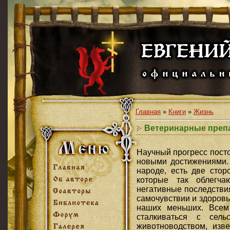
Главная
»
Книги
»
Жизнь
Ветеринарные препа
Научный прогресс посто
новыми достижениями. 
народе, есть две стор
которые так облегч
негативные последстви
самочувствии и здоровье
наших меньших. Всем
сталкиваться с сел
животноводством, изв