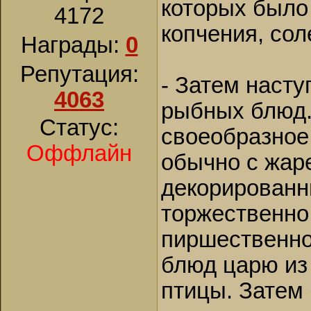
которых было
4172
копчения, сол
Награды:
0
Репутация:
- Затем наст
4063
рыбных блюд.
Статус:
своеобразное
Оффлайн
обычно с жар
декорированн
торжественно
пиршественно
блюд царю из
птицы. Затем 