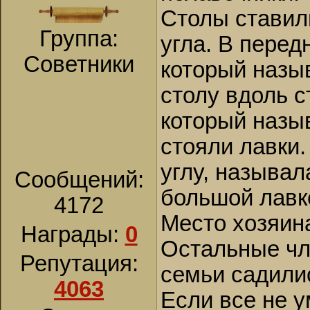
Столы ставили
Группа:
угла. В перед
Советники
который наз
столу вдоль с
который наз
стояли лавки.
углу, называл
Сообщений:
большой лавк
4172
Место хозяин
Награды:
0
Остальные ч
Репутация:
семьи садилис
4063
Если все не 