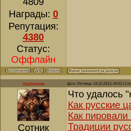
4809
Награды:
0
Репутация:
4380
Статус:
Оффлайн
Ульфхеднар
Дата: Пятница, 18.10.2013, 04:03 | С
Что удалось "
Как русские ц
Как пировали
Традиции русс
Сотник