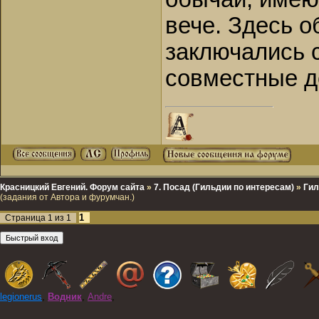
вече. Здесь 
заключались 
совместные д
Красницкий Евгений. Форум сайта
»
7. Посад (Гильдии по интересам)
»
Гил
(задания от Автора и фурумчан.)
1
Страница
1
из
1
legionerus
,
Водник
,
Andre
,