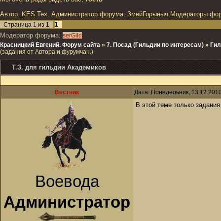
Автор:
KES
Тех. Администратор форума:
ЗмейГорыныч
Модераторы фо
1
Страница
1
из
1
Модератор форума:
serGild
Красницкий Евгений. Форум сайта
»
7. Посад (Гильдии по интересам)
»
Гил
(задания от Автора и фурумчан.)
Т.З. для гильдии Академиков
Вестник
Дата: Понедельник, 13.12.201
В этой теме только задания
Воевода
Администратор