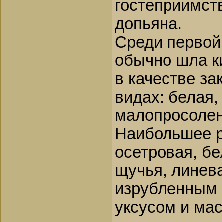
гостеприимст
допьяна.
Среди первой
обычно шла к
в качестве за
видах: белая,
малопросолен
Наибольшее р
осетровая, бе
щучья, линева
изрубленным 
уксусом и ма