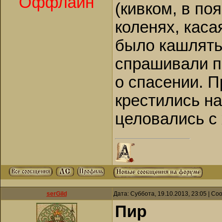
Оффлайн
(кивком, в по
коленях, каса
было кашлять 
спрашивали п
о спасении. 
крестились на
целовались с 
serGild
Дата: Суббота, 19.10.2013, 23:05 | С
Пир