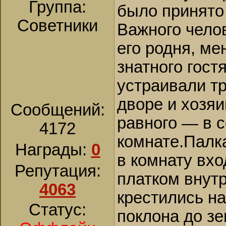
Группа:
было принято
Советники
Важного чело
его родня, ме
знатного гост
устраивали тр
дворе и хозяи
Сообщений:
равного — в 
4172
комнате.Палка
Награды:
0
в комнату вхо
Репутация:
платком внутр
4063
крестились на
Статус:
поклона до зе