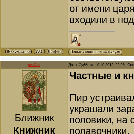
от имени царя
входили в под
serGild
Дата: Суббота, 19.10.2013, 23:06 | С
Частные и к
Пир устраивал
украшали зара
Ближник
половики, на 
Книжник
полавочники.